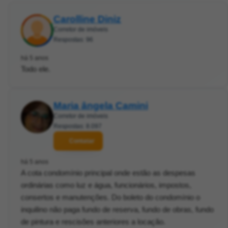
Carolline Diniz
Corretor de imóveis
Respostas: 96
há 5 anos
Todo ele.
Maria ângela Camini
Corretor de imóveis
Respostas: 8.097
Contatar
há 5 anos
A cota condomínio principal onde estão as despesas
ordinárias como luz e água, funcionários, impostos,
consertos e manutenções. Do boleto do condomínio o
inquilino não paga fundo de reserva, fundo de obras, fundo
de pintura e rescisões anteriores a locação.