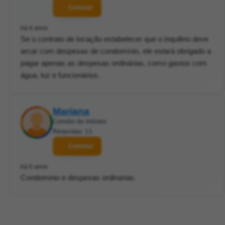
Contatar
há 6 anos
Se o contrato de locação estabelecer que o inquilino deve
arcar com despesas de condomínio, ele estará obrigado a
pagar apenas as despesas ordinárias, como gastos com
água, luz e funcionários.
Mariana
Corretor de imóveis
Respostas: 13
Contatar
há 6 anos
Condominio e despesas ordinarias.