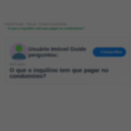
Imóvel Guide
Fórum
Fórum Condomínio
O que o inquilino tem que pagar no condomínio?
Usuário Imóvel Guide
Compartilhar
perguntou:
há 6 anos
O que o inquilino tem que pagar no
condomínio?