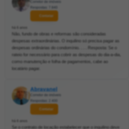
Corretor de imóveis
Respostas: 7.840
Contatar
há 6 anos
Não, fundo de obras e reformas são consideradas
despesas extraordinárias. O inquilino só precisa pagar as
despesas ordinárias do condomínio. . . . Resposta: Se o
rateio for necessário para cobrir as despesas do dia-a-dia,
como manutenção e folha de pagamentos, cabe ao
locatário pagar.
Abravanel
Corretor de imóveis
Respostas: 2.400
Contatar
há 6 anos
Se o contrato de locação estabelecer que o inquilino deve