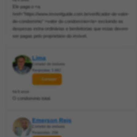
há 6 anos
Ele paga o <a
href="https://www.imovelguide.com.br/verificador-de-valor-
de-condominio" >valor do condomínio</a> excluindo as
despesas extra-ordinárias e benfeitorias que estas devem
ser pagas pelo proprietário do imóvel.
Lima
Corretor de imóveis
Respostas: 5.882
Contatar
há 6 anos
O condominio total.
Emerson Reis
Corretor de imóveis
Respostas: 298