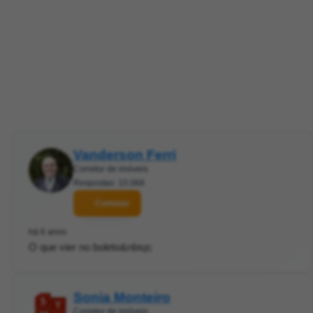
Vanderson Ferri
Corretor de imóveis
Respostas: 10.068
Contatar
há 6 anos
O que vier no boleto&nbsp;
Sonia Monteiro
Corretor de imóveis