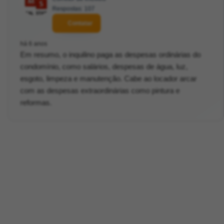
Respostas: 107
Contatar
há 6 anos
Em resumo, o inquilino paga as despesas ordinárias do
condomínio, como salários, despesas de água, luz,
esgoto, limpeza e manutenção. Cabe ao locador arcar
com as despesas extraordinárias como pintura e
reformas.