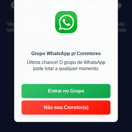
O que o inquilino tem que
pagar no condomínio?
Veja respostas de especialistas e participe da discussão
sobre mercado imobiliário, financiamento, compra, venda
e locação de imóveis
Grupo WhatsApp p/ Corretores
Última chance! O grupo de WhatsApp
pode lotar a qualquer momento.
Entrar no Grupo
Não sou Corretor(a)