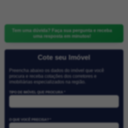
Tem uma dúvida? Faça sua pergunta e receba
uma resposta em minutos!
Cote seu Imóvel
Preencha abaixo os dados do imóvel que você
procura e receba cotações dos corretores e
imobiliárias especializados na região.
TIPO DE IMÓVEL QUE PROCURA *
O QUE VOCÊ PRECISA? *