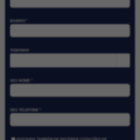
BAIRRO *
TAMANHO
m²
SEU NOME *
SEU TELEFONE *
GOSTARIA TAMBÉM DE RECEBER COTAÇÕES DE