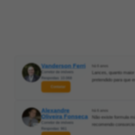
Vanderson Ferri
há 6 anos
Corretor de imóveis
Lances, quanto maior
Respostas: 10.068
pretendido para que e
Contatar
Alexandre
há 6 anos
Oliveira Fonseca
Não existe formula m
Corretor de imóveis
recomendo consorcio 
Respostas: 961