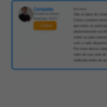
Cerigatto
há 6 anos
Corretor de imóveis
São os tipos de cont
Respostas: 20.877
Como o próprio nome 
que todos os partici
Contatar
aleatoriamente escol
online ou pela Loteri
com o valor disponív
Por meio dessa categ
valor da sua carta d
realizada antes da a