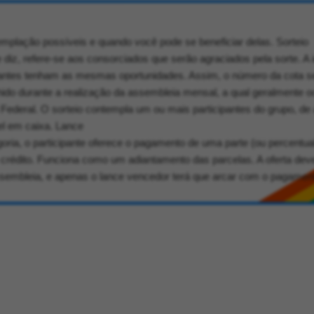
emplação possíveis e quando você pode se beneficiar delas. Sorteio
diz, refere-se aos consorciados que serão agraciados pela sorte. A i
pantes tenham as mesmas oportunidades. Assim, o número da cota s
hido durante a realização da assembleia mensal, a qual geralmente o
a Federal. O sorteio contempla um ou mais participantes do grupo, de
el em caixa. Lance
oria, o participante oferece o pagamento de uma parte (ou percentua
e crédito. Funciona como um adiantamento das parcelas. A oferta dev
ssembleia, e apenas o lance vencedor terá que arcar com o pagamen