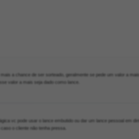
 mais a chance de ser sorteado, geralmente se pede um valor a mai
sse valor a mais seja dado como lance.
ágica vc pode usar o lance embutido ou dar um lance pessoal em din
caso o cliente não tenha pressa.