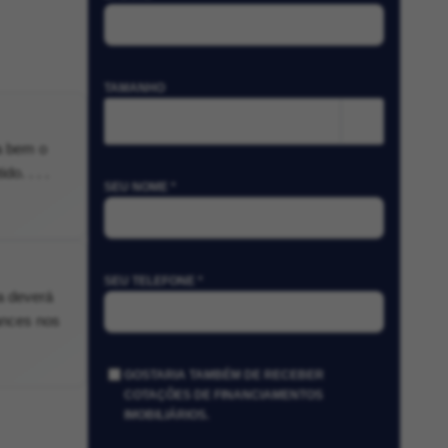
TAMANHO
m²
a bem o
o. . . .
SEU NOME *
SEU TELEFONE *
a deverá
lances nos
GOSTARIA TAMBÉM DE RECEBER
COTAÇÕES DE FINANCIAMENTOS
IMOBILIÁRIOS.