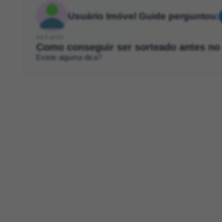
Usuário Imóvel Guide perguntou:
há 6 anos
Como conseguir ser sorteado antes no
Existe alguma dica?