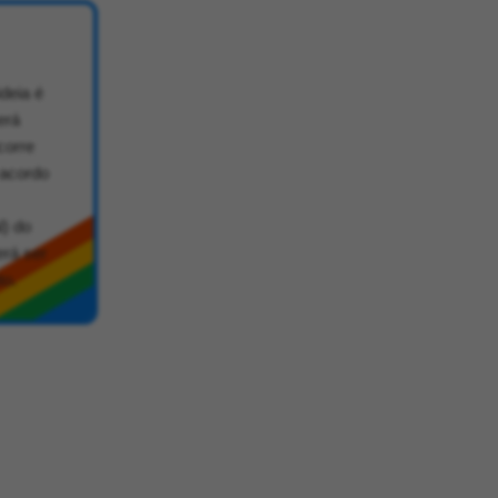
deia é
erá
corre
 acordo
l) do
erá ser
to.