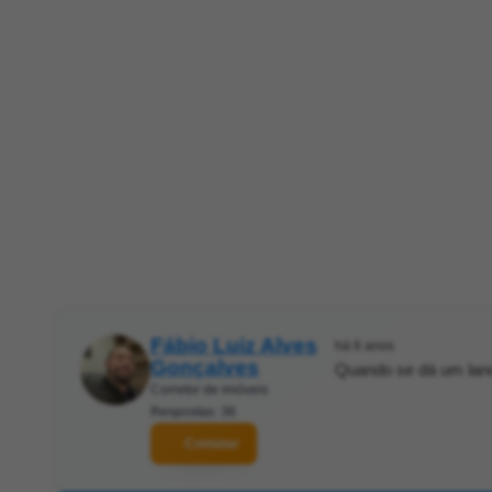
Fábio Luiz Alves
há 6 anos
Gonçalves
Quando se dá um lan
Corretor de imóveis
Respostas: 36
Contatar