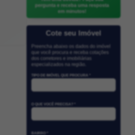
pergunta e receba uma resposta
em minutos!
Cote seu Imóvel
Preencha abaixo os dados do imóvel
que você procura e receba cotações
dos corretores e imobiliárias
especializados na região.
TIPO DE IMÓVEL QUE PROCURA *
O QUE VOCÊ PRECISA? *
BAIRRO *