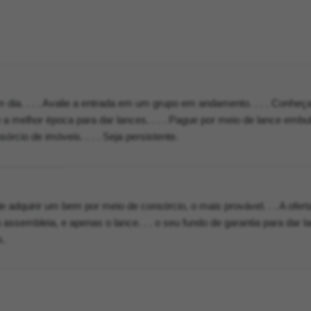
dia. . . . Avalie a entrada em um grupo em andamento. . . . Conheç
se a melhor época para dar lances. . . . Pague por meio de lance embutid
órcio de imóveis. . . . Seja persistente.
adquirir um bem por meio de consórcio, o mais provável. . . A ofert
a assembleia, e apenas o lance. . . o seu fundo de garantia para dar 
s.