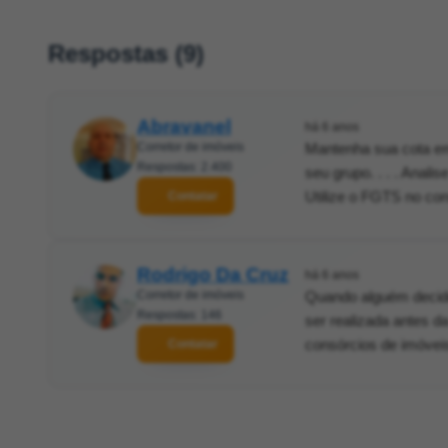
Respostas (9)
Abravanel
há 6 anos
Corretor de imóveis
Mantenha sua cota em 
Respostas: 2.400
seu grupo. . . . Anali
Utilize o FGTS no cons
Contatar
Rodrigo Da Cruz
há 6 anos
Corretor de imóveis
Quando alguém decide 
Respostas: 146
ser realizada antes d
consórcios de imóvei
Contatar