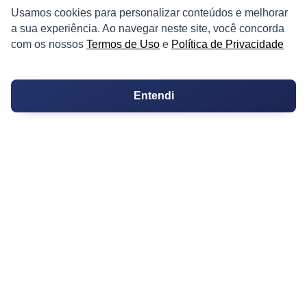
Os 10 Mais Baratos
Usamos cookies para personalizar conteúdos e melhorar
a sua experiência. Ao navegar neste site, você concorda
Orçamentos
com os nossos
Termos de Uso
e
Política de Privacidade
Decoração
Entendi
Certidões
Certidão
Cartório de Casamento
Cartório de Registro de Imóveis
Tabelionato de Notas
Logradouro
Escolas