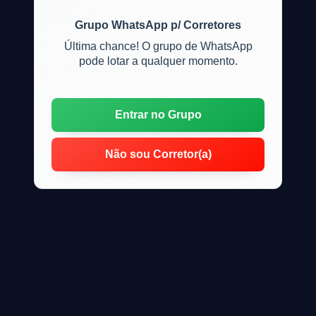
Grupo WhatsApp p/ Corretores
Última chance! O grupo de WhatsApp
pode lotar a qualquer momento.
Entrar no Grupo
Não sou Corretor(a)