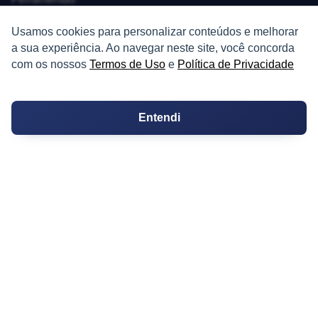
Melhores Bairros para Morar
Usamos cookies para personalizar conteúdos e melhorar
a sua experiência. Ao navegar neste site, você concorda
Valor do Metro Quadrado
com os nossos
Termos de Uso
e
Política de Privacidade
Os 10 Mais Baratos
Entendi
Orçamentos
Decoração
Certidões
Certidão
Cartório de Casamento
Cartório de Registro de Imóveis
Tabelionato de Notas