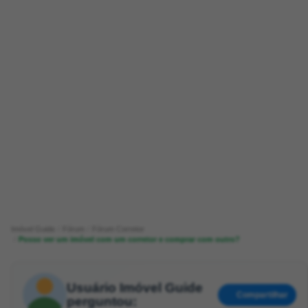
Imóvel Guide
Fórum
Fórum Corretor
Posso ver um imóvel com um corretor e comprar com outro?
Usuário Imóvel Guide
Compartilhar
perguntou: