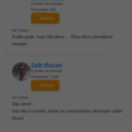
Corretor de imóveis
Respostas: 380
Contatar
há 5 anos
Poder pode, mas não deve. . . Ética deve prevalecer
sempre.
Zafir Russo
Corretor de imóveis
Respostas: 7.840
Contatar
há 5 anos
Não deve!
Isto não é correto, todos os compradores deveriam saber
disso!