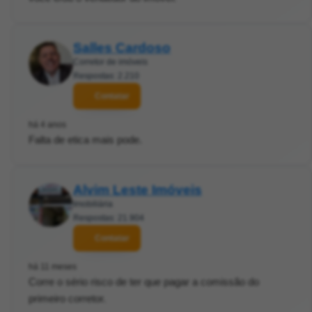
Salles Cardoso
Corretor de imóveis
Respostas: 2.210
Contatar
há 4 anos
Falta de etica mais pode.
Alvim Leste Imóveis
Imobiliária
Respostas: 21.904
Contatar
há 11 meses
Corre o sério risco de ter que pagar a comissão do
primeiro corretor.