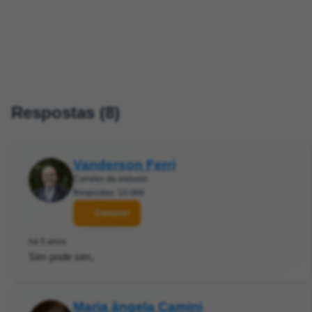
Respostas (8)
Vanderson Ferri
Corretor de imóveis
Respostas: 10.068
Contatar
há 5 anos
Sim pode sim,
Maria ângela Camini