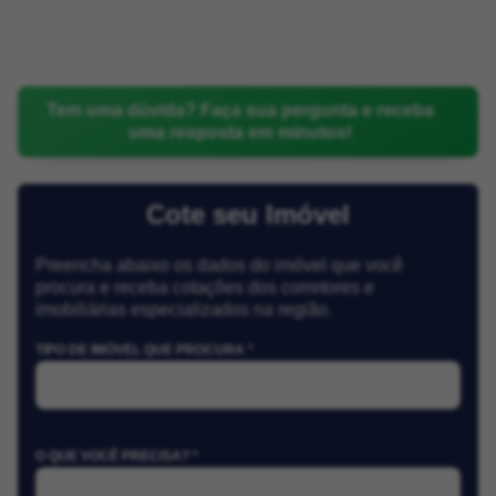
Tem uma dúvida? Faça sua pergunta e receba
uma resposta em minutos!
Cote seu Imóvel
Preencha abaixo os dados do imóvel que você
procura e receba cotações dos corretores e
imobiliárias especializados na região.
TIPO DE IMÓVEL QUE PROCURA *
O QUE VOCÊ PRECISA? *