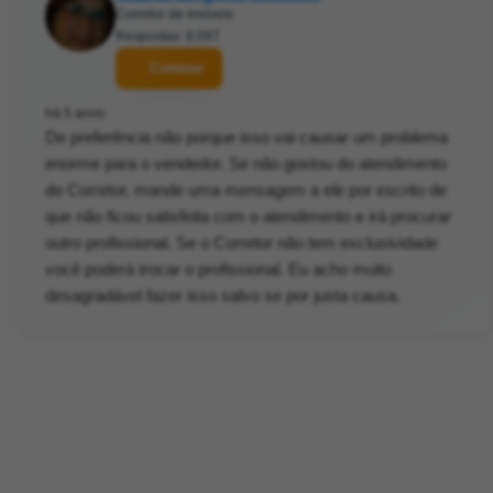
Corretor de imóveis
Respostas: 8.097
Contatar
há 5 anos
De preferência não porque isso vai causar um problema
enorme para o vendedor. Se não gostou do atendimento
do Corretor, mande uma mensagem a ele por escrito de
que não ficou satisfeita com o atendimento e irá procurar
outro profissional. Se o Corretor não tem exclusividade
você poderá trocar o profissional. Eu acho muito
desagradável fazer isso salvo se por justa causa.