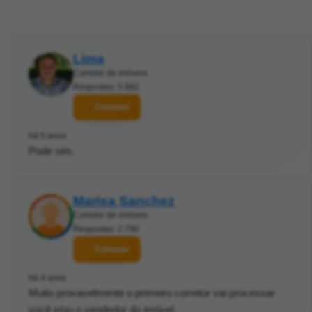
Lima
Corretor de imóveis
Respostas: 5.882
Contatar
há 5 anos
Pode sim.
Marisa Sanchez
Corretor de imóveis
Respostas: 2.780
Contatar
há 4 anos
Muito provavelmente o primeiro corretor vai processar
você e/ou o vendedor do imóvel.