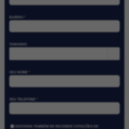
BAIRRO *
TAMANHO
m²
SEU NOME *
SEU TELEFONE *
GOSTARIA TAMBÉM DE RECEBER COTAÇÕES DE