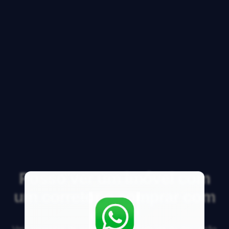
Posso ver um imóvel com
um corretor e comprar com
outro?