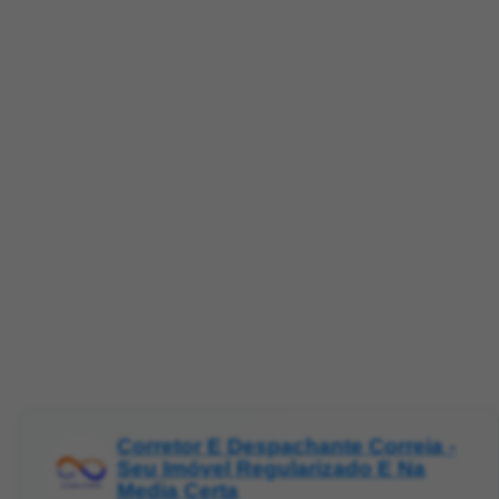
Corretor E Despachante Correia -
Seu Imóvel Regularizado E Na
Media Certa