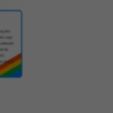
rmações
lho seja
ssaltando
ial da
erá
ia dará o