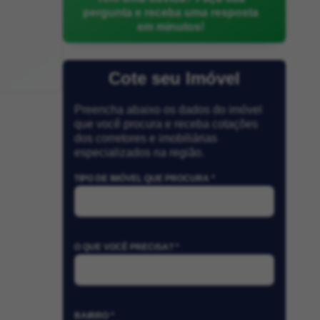
pergunta e receba uma resposta
em minutos!
Cote seu Imóvel
Preencha abaixo os dados do imóvel
que você procura e receba cotações
dos corretores e imobiliárias
especializados na região.
TIPO DE IMÓVEL QUE PROCURA *
O QUE VOCÊ PRECISA? *
BAIRRO *