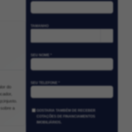
TAMANHO
m²
SEU NOME *
SEU TELEFONE *
lor do
ocador,
;injusto.
 sobre a
GOSTARIA TAMBÉM DE RECEBER
COTAÇÕES DE FINANCIAMENTOS
IMOBILIÁRIOS.