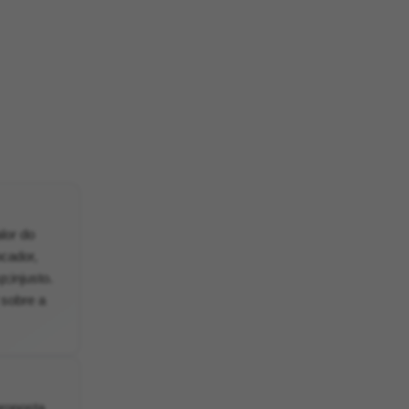
lor do
ocador,
;injusto.
 sobre a
proposta