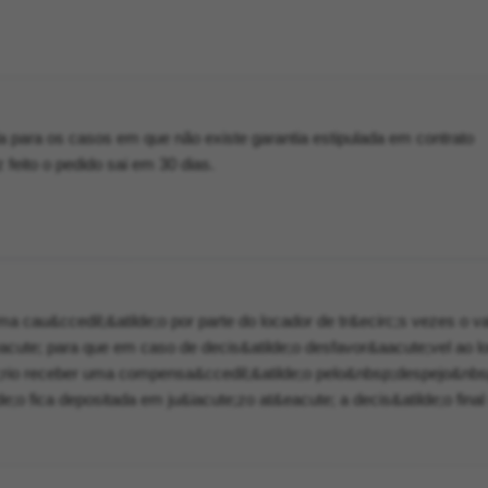
a para os casos em que não existe garantia estipulada em contrato
eito o pedido sai em 30 dias.
ma cau&ccedil;&atilde;o por parte do locador de tr&ecirc;s vezes o va
eacute; para que em caso de decis&atilde;o desfavor&aacute;vel ao l
;rio receber uma compensa&ccedil;&atilde;o pelo&nbsp;despejo&nbsp
e;o fica depositada em ju&iacute;zo at&eacute; a decis&atilde;o final