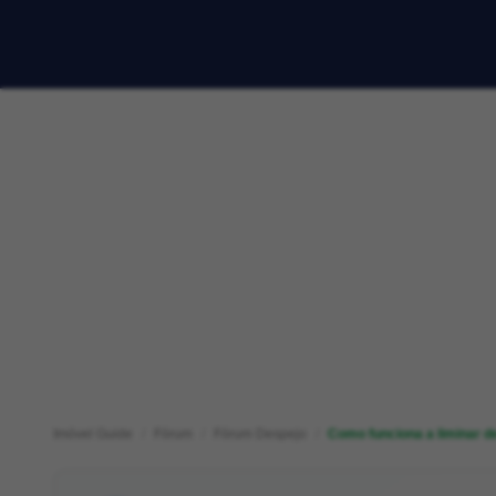
Imóvel Guide
Fórum
Fórum Despejo
Como funciona a liminar d