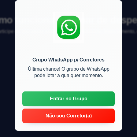
o funciona a liminar de desp
articipe da discussão sobre mercado imobiliário, financiamento
Grupo WhatsApp p/ Corretores
Última chance! O grupo de WhatsApp
pode lotar a qualquer momento.
Entrar no Grupo
Não sou Corretor(a)