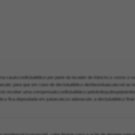
ma cau&ccedil;&atilde;o por parte do locador de tr&ecirc;s vezes o va
eacute; para que em caso de decis&atilde;o desfavor&aacute;vel ao l
;rio receber uma compensa&ccedil;&atilde;o pelo&nbsp;despejo&nbsp
e;o fica depositada em ju&iacute;zo at&eacute; a decis&atilde;o final
 residencial (comercial), cabe liminar caso a ação de despejo seja 