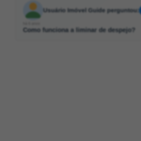
Usuário Imóvel Guide perguntou:
há 6 anos
Como funciona a liminar de despejo?