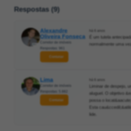
Respostas (9)
Alexandre
há 6 anos
Oliveira Fonseca
É um tutela antecipad
Corretor de imóveis
normalmente uma vez f
Respostas: 961
Contatar
Lima
há 6 anos
Corretor de imóveis
Liminar de despejo, u
Respostas: 5.882
aluguel. O objetivo &
possa o locat&aacute
Contatar
Esta cau&ccedil;&atild
lide.