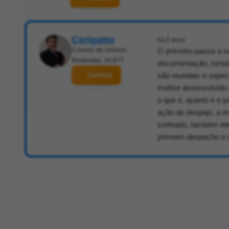
Cerigatto
há 6 anos
Corretor de imóveis
O primeiro passo a se
Respostas: 20.877
documentação, inclui
são reunidas e sejam
Contatar
melhor desenvolvido 
o que é, quanto é e pa
ação de despejo, a i
sorteado, também ele
primeiro despacho e de