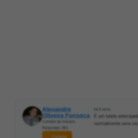
Alexandre
há 6 anos
Oliveira Fonseca
É um tutela antecipad
Corretor de imóveis
normalmente uma vez f
Respostas: 961
Contatar