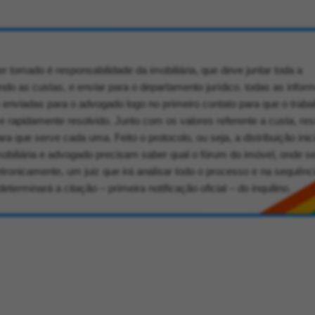
r tomado é responsabilidade da imobiliária, que deve juntar toda a
ndo as custas, e enviar para o departamento jurídico. todas as info
 enviadas para o advogado logo no primeiro contato para que o traba
e rapidamente resolvido. Junto com os valores referente a custa, re
ra que serve cada uma. Feito o protocolo, ou seja, a distribuição inic
mobiliária e advogado precisam saber qual o fórum do imóvel, onde s
tronicamente, um juiz que irá analisar todo o processo e na sequênc
terminará a citação – primeira notificação oficial – do inquilino.