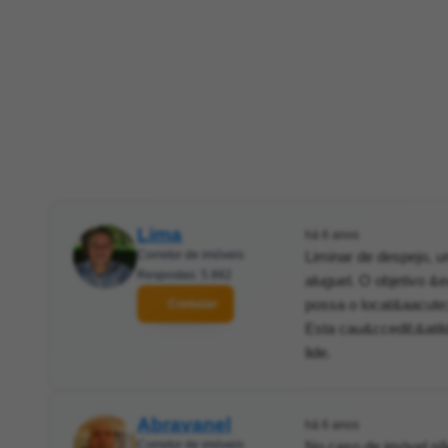
Lima
há 6 anos
Corretor de imóveis
Liminar de despejo, u
Respostas: 5.882
aluguel. O objetivo &
possa o locat&aacute
Contatar
Esta cau&ccedil;&atild
lide.
Abravanel
há 6 anos
Corretor de imóveis
No caso de imóvel não