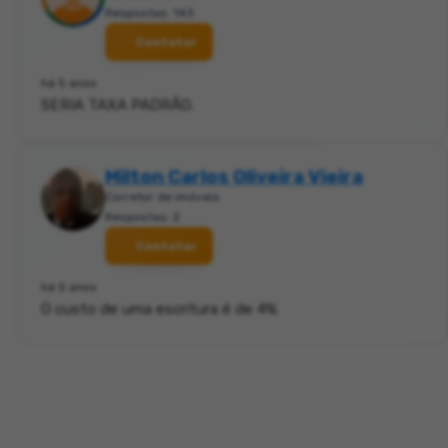
Respostas: 143
Contatar
há 5 anos
SERIA TAXA PADRÃO.
Milton Carlos Oliveira Vieira
Corretor de imóveis
Respostas: 2
Contatar
há 5 anos
O custo de uma escritura é de 4%