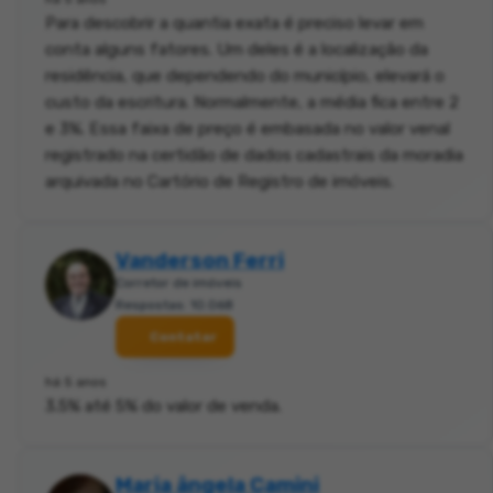
Para descobrir a quantia exata é preciso levar em
conta alguns fatores. Um deles é a localização da
residência, que dependendo do município, elevará o
custo da escritura. Normalmente, a média fica entre 2
e 3%. Essa faixa de preço é embasada no valor venal
registrado na certidão de dados cadastrais da moradia
arquivada no Cartório de Registro de imóveis.
Vanderson Ferri
Corretor de imóveis
Respostas: 10.068
Contatar
há 5 anos
3.5% até 5% do valor de venda.
Maria ângela Camini