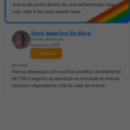
imóvel ele entra dentro de uma determinada faixa
cujo valor é fixo para aquela faixa.
Jose Americo Da Silva
Corretor de imóveis
Respostas: 6.678
Contatar
há 2 anos
Para as despesas com escritura publica, recolhimento
do ITBI e registro da escritura na matricula do imóvel,
reserve o equivalente a 6% do valor do imóvel.