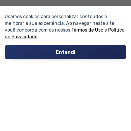
Usamos cookies para personalizar conteúdos e
melhorar a sua experiência. Ao navegar neste site,
você concorda com os nossos
Termos de Uso
e
Política
de Privacidade
PARTICIPE
Entendi
Condomínios
Fórum
Guia de Profissionais
Ferramentas
Melhores Bairros para Morar
Valor do Metro Quadrado