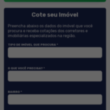
Cote seu Imóvel
Preencha abaixo os dados do imóvel que você
procura e receba cotações dos corretores e
imobiliárias especializados na região.
TIPO DE IMÓVEL QUE PROCURA *
O QUE VOCÊ PRECISA? *
BAIRRO *