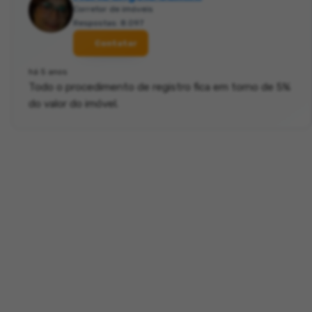
Corretor de imóveis
Respostas: 8.097
Contatar
há 5 anos
Todo o procedimento de registro fica em torno de 5%
do valor do imóvel.