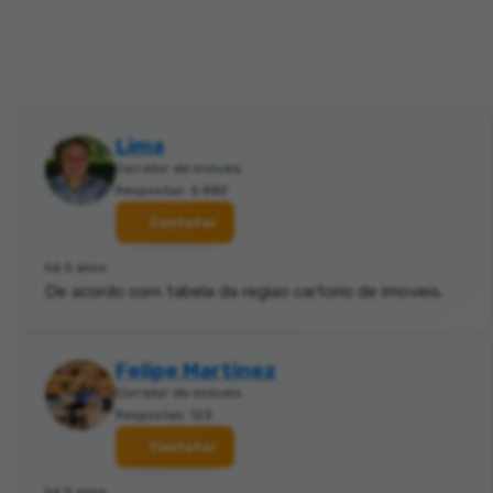
Lima
Corretor de imóveis
Respostas: 5.882
Contatar
há 5 anos
De acordo com tabela da regiao cartorio de imoveis.
Felipe Martinez
Corretor de imóveis
Respostas: 123
Contatar
há 5 anos