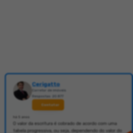
Cerigatto
Corretor de imóveis
Respostas: 20.877
Contatar
há 5 anos
O valor da escritura é cobrado de acordo com uma
tabela progressiva, ou seja, dependendo do valor do