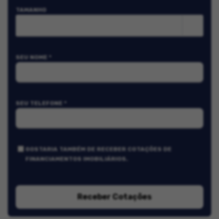
TAMANHO
m²
SEU NOME *
SEU TELEFONE *
GOSTARIA TAMBÉM DE RECEBER COTAÇÕES DE
FINANCIAMENTOS IMOBILIÁRIOS.
Receber Cotações