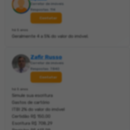
Corretor de imóveis
Respostas: 114
Contatar
há 5 anos
Geralmente 4 a 5% do valor do imóvel.
Zafir Russo
Corretor de imóveis
Respostas: 7.840
Contatar
há 5 anos
Simule sua escritura
Gastos de cartório
ITBI 2% do valor do imóvel
Certidão R$ 150,00
Escritura R$ 708,29