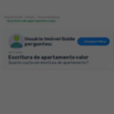
Imóvel Guide
Fórum
Fórum Escritura
Escritura de apartamento valor
Usuário Imóvel Guide
Compartilhar
perguntou:
há 5 anos
Escritura de apartamento valor
Quanto custa um escritura de apartamento?