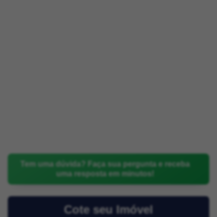
Tem uma dúvida? Faça sua pergunta e receba
uma resposta em minutos!
Cote seu Imóvel