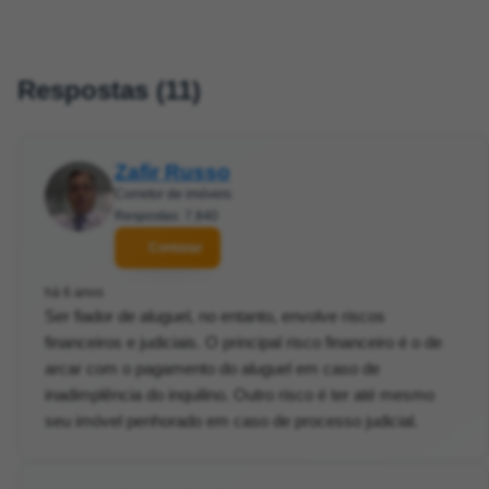
Respostas (11)
Zafir Russo
Corretor de imóveis
Respostas: 7.840
Contatar
há 6 anos
Ser fiador de aluguel, no entanto, envolve riscos
financeiros e judiciais. O principal risco financeiro é o de
arcar com o pagamento do aluguel em caso de
inadimplência do inquilino. Outro risco é ter até mesmo
seu imóvel penhorado em caso de processo judicial.