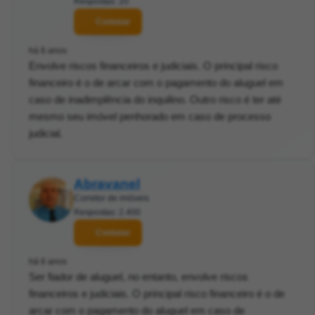
Respostas: 20
Contatar
há 6 anos
Envolve riscos financeiros e judiciais. O principal risco
financeiro é o de arcar com o pagamento do aluguel em
caso de inadimplência do inquilino. Outro risco é ter até
mesmo seu imóvel penhorado em caso de processo
judicial.
Abravanel
Corretor de imóveis
Respostas: 2.400
Contatar
há 6 anos
Ser fiador de aluguel, no entanto, envolve riscos
financeiros e judiciais. O principal risco financeiro é o de
arcar com o pagamento do aluguel em caso de