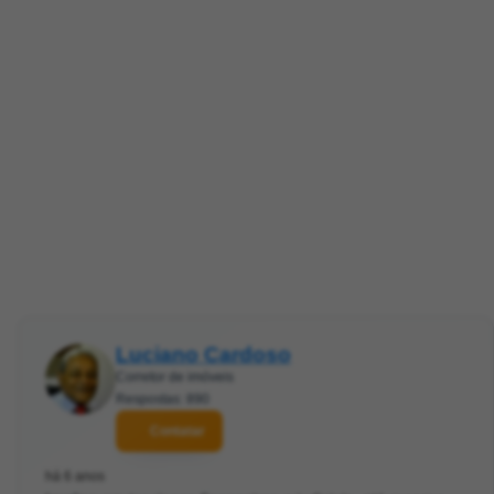
Luciano Cardoso
Corretor de imóveis
Respostas: 890
Contatar
há 6 anos