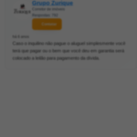
Grupo Zurique
Corretor de imóveis
Respostas: 792
Contatar
há 6 anos
Caso o inquilino não pague o aluguel simplesmente você
terá que pagar ou o bem que você deu em garantia será
colocado a leilão para pagamento da dívida.