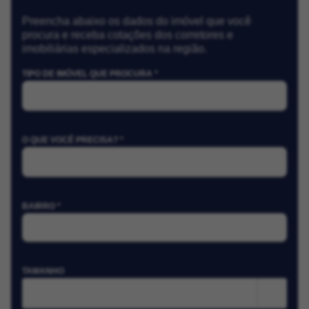
Preencha abaixo os dados do imóvel que você
procura e receba cotações dos corretores e
imobiliárias especializados na região.
TIPO DE IMÓVEL QUE PROCURA *
O QUE VOCÊ PRECISA? *
BAIRRO *
TAMANHO
m²