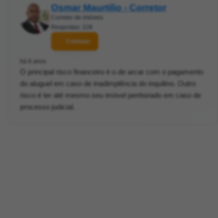
Osmar Maurtilio - Corretor
Corretor de imóveis
Respostas: 228
Contatar
há 6 anos
O principal risco financeiro é o de arcar com o pagamento
do aluguel em caso de inadimplência do inquilino. Outro
risco é ter até mesmo seu imóvel penhorado em caso de
processo judicial.