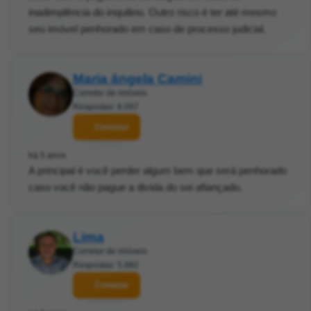
inadimplência do inquilino. Outro risco é ter até mesmo
seu imóvel penhorado em caso de processo judicial.
Maria ângela Camini
Corretor de imóveis
Respostas: 8.097
Contatar
há 5 anos
A principal é você perder algum bem que será penhorado
caso você não pague a divida do sei afiançado.
Lima
Corretor de imóveis
Respostas: 5.882
Contatar