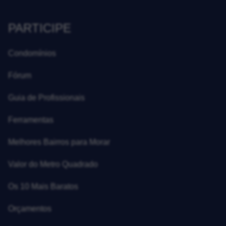
PARTICIPE
Condomínios
Fórum
Guia de Profissionais
Ferramentas
Melhores Bairros para Morar
Valor do Metro Quadrado
Os 10 Mais Baratos
Orçamentos