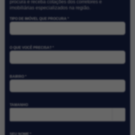
procura e receba cotações dos corretores e
imobiliárias especializados na região.
TIPO DE IMÓVEL QUE PROCURA *
O QUE VOCÊ PRECISA? *
BAIRRO *
TAMANHO
m²
SEU NOME *