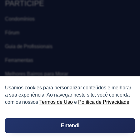
PARTICIPE
Condomínios
Fórum
Guia de Profissionais
Ferramentas
Melhores Bairros para Morar
Valor do Metro Quadrado
Usamos cookies para personalizar conteúdos e melhorar
a sua experiência. Ao navegar neste site, você concorda
Os 10 Mais Baratos
com os nossos
Termos de Uso
e
Política de Privacidade
Orçamentos
Entendi
Decoração