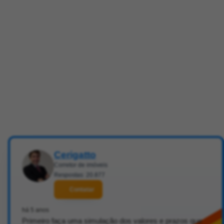
Cerigatto
Corretor de imóveis
Respostas: 20.877
Contatar
há 5 anos
Primeiro faça uma simulação dos valores e prazos que