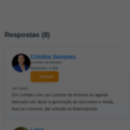
Respostas (8)
Cristina Vasques
Corretor de imóveis
Respostas: 3.406
Contatar
há 5 anos
Em contato com um corretor de imóveis ou agente
bancario cef, fazer a aprovação do seu nome e renda,
buscar o imóvel, dar entrada no financiamnto.
Lima