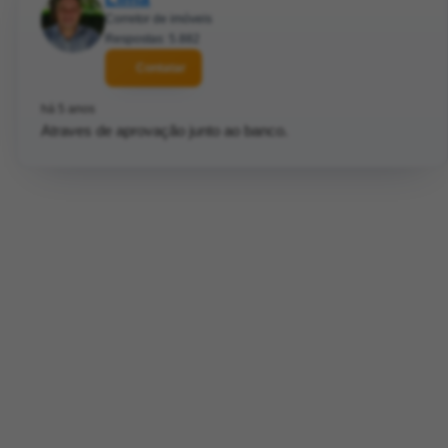
Corretor de imóveis
Respostas: 5.882
Contatar
há 5 anos
Atraves de aprovação junto ao banco.