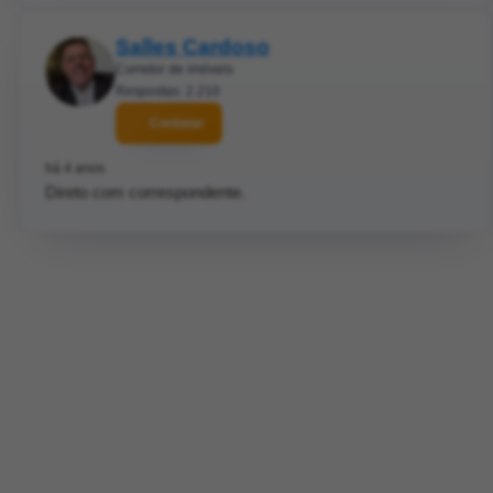
Salles Cardoso
Corretor de imóveis
Respostas: 2.210
Contatar
há 4 anos
Direto com correspondente.