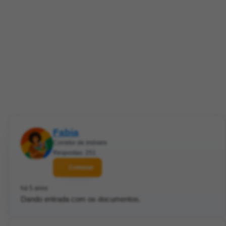
Fabia
Corretor de imóveis
Respostas: 251
Contatar
há 5 anos
Dando entrada com os documentos.