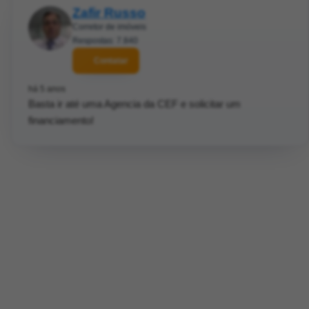
Zafir Russo
Corretor de imóveis
Respostas: 7.840
Contatar
há 5 anos
Basta ir até uma Agencia da CEF e solicitar um
financiamento!