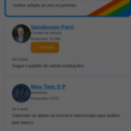
melhor adapta ao seu orçamento.
Vanderson Ferri
Corretor de imóveis
Respostas: 10.068
Contatar
há 5 anos
Segue o padrão de outras instituições.
Meu Teto S P
Imobiliária
Respostas: 9.074
há 4 anos
Submeter os dados do imóvel e interessado para análise
pelo banco.