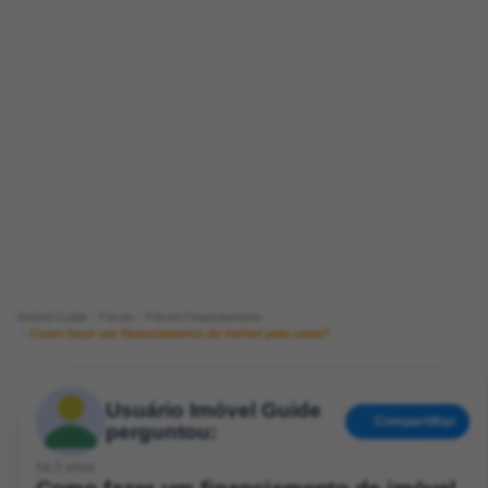
Imóvel Guide
Fórum
Fórum Financiamento
Como fazer um financiamento de imóvel pela caixa?
Usuário Imóvel Guide
Compartilhar
perguntou:
há 5 anos