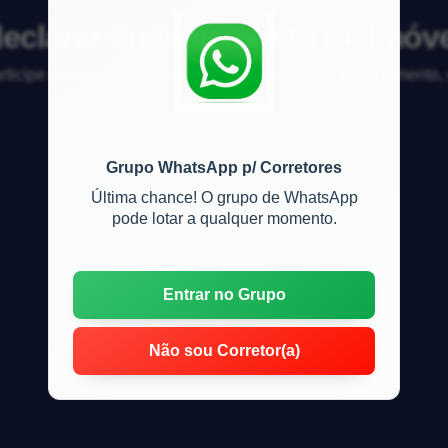
clarar financiamento de imóv
articipe da discussão sobre mercado imobiliário, financiamento
Grupo WhatsApp p/ Corretores
Última chance! O grupo de WhatsApp
pode lotar a qualquer momento.
Entrar no Grupo
Não sou Corretor(a)