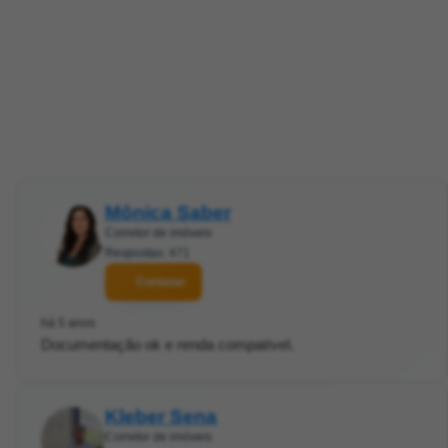
Mônica Saber
Corretor de imóveis
Respostas: 471
Contatar
há 5 anos
Documentação ok e renda compatível.
Kleber Sena
Corretor de imóveis