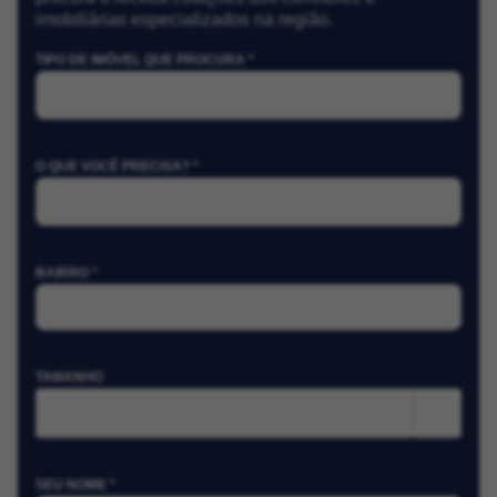
imobiliárias especializados na região.
TIPO DE IMÓVEL QUE PROCURA *
O QUE VOCÊ PRECISA? *
BAIRRO *
TAMANHO
m²
SEU NOME *