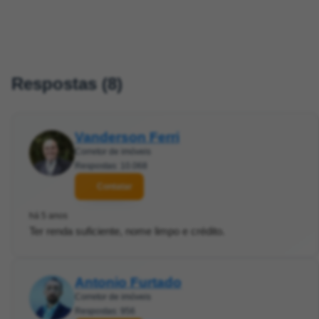
Respostas (8)
Vanderson Ferri
Corretor de imóveis
Respostas: 10.068
Contatar
há 5 anos
Ter renda suficiente, nome limpo e crédito.
Antonio Furtado
Corretor de imóveis
Respostas: 956