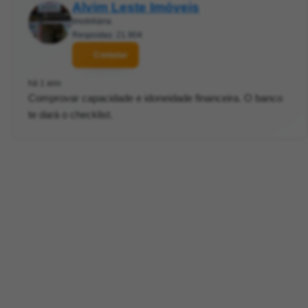
Alvim Leste Imóveis
Imobiliária
Respostas: 21.904
Contatar
há 1 ano
Comprovar capacidade e idoneidade financeira. O banco
te dará o checklist.