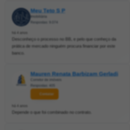
Meu Teto S P
Imobiliária
Respostas: 9.074
há 4 anos
Desconheço o processo no BB, e pelo que conheço da
prática de mercado ninguém procura financiar por este
banco.
Mauren Renata Barbizam Gerladi
Corretor de imóveis
Respostas: 405
Contatar
há 4 anos
Depende o que foi combinado no contrato.