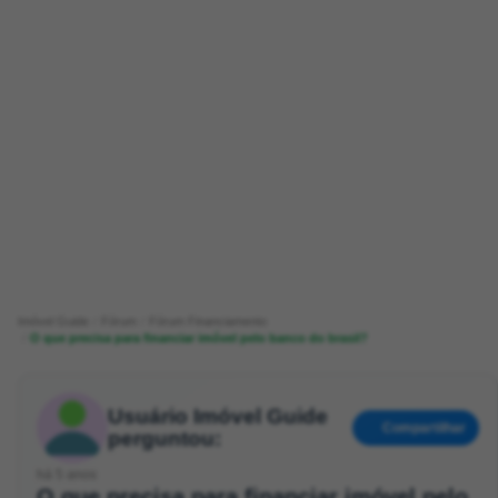
Imóvel Guide
Fórum
Fórum Financiamento
O que precisa para financiar imóvel pelo banco do brasil?
Usuário Imóvel Guide
Compartilhar
perguntou:
há 5 anos
O que precisa para financiar imóvel pelo