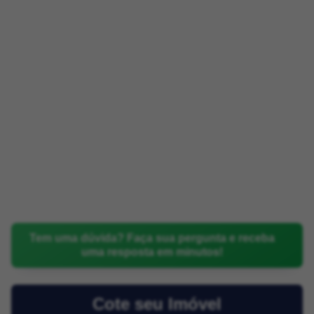
Tem uma dúvida? Faça sua pergunta e receba
uma resposta em minutos!
Cote seu Imóvel