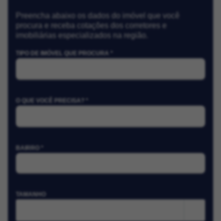
Preencha abaixo os dados do imóvel que você
procura e receba cotações dos corretores e
imobiliárias especializados na região.
TIPO DE IMÓVEL QUE PROCURA *
O QUE VOCÊ PRECISA? *
BAIRRO *
TAMANHO
m²