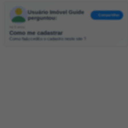
Usuário Imóvel Guide
Compartilhar
perguntou:
há 6 anos
Como me cadastrar
Como fa&ccedil;o o cadastro neste site ?