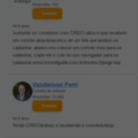
Respostas: 792
Contatar
há 6 anos
Somente os corretores com CRECI ativo e que recebem
um convite atrav&eacute;s de um link que podem se
cadastrar, abaixo vou colocar um convite meu para se
cadastrar, copie ele e cole no seu navegador para se
cadastrar:www.imovelguide.com.br/invites/2/jorge-luiz
Vanderson Ferri
Corretor de imóveis
Respostas: 10.068
Contatar
há 6 anos
Tendo CRECI&nbsp; e recebendo o convite&nbsp;