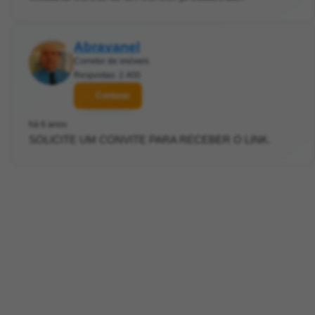
Abravanel
Corretor de imóveis
Respostas: 2.400
Contatar
há 6 anos
SOLICITE UM CONVITE PARA RECEBER O LINK.