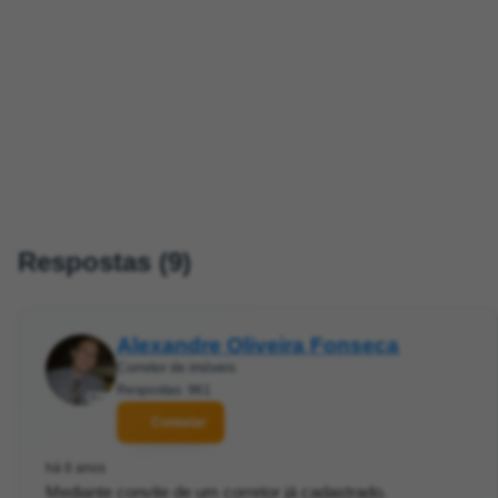
Respostas (9)
Alexandre Oliveira Fonseca
Corretor de imóveis
Respostas: 961
Contatar
há 6 anos
Mediante convite de um corretor já cadastrado.