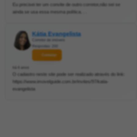
Eu precisei ter um convite de outro corretor,não sei se
ainda se usa essa mesma política. . .
Kátia Evangelista
Corretor de imóveis
Respostas: 200
Contatar
há 6 anos
O cadastro neste site pode ser realizado através do link:
https://www.imovelguide.com.br/invites/97/katia-
evangelista