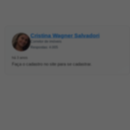
Cristina Wagner Salvadori
Corretor de imóveis
Respostas: 4.005
há 3 anos
Faça o cadastro no site para se cadastrar.