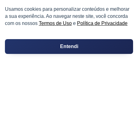
Usamos cookies para personalizar conteúdos e melhorar
PARTICIPE
a sua experiência. Ao navegar neste site, você concorda
com os nossos
Termos de Uso
e
Política de Privacidade
Condomínios
Fórum
Entendi
Guia de Profissionais
Ferramentas
Melhores Bairros para Morar
Valor do Metro Quadrado
Os 10 Mais Baratos
Orçamentos