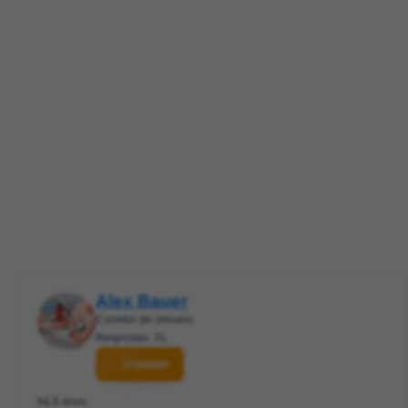
Alex Bauer
Corretor de imóveis
Respostas: 31
Contatar
há 6 anos