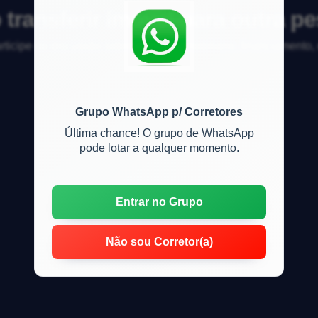
transferir imóvel para outra p
articipe da discussão sobre mercado imobiliário, financiamento
Grupo WhatsApp p/ Corretores
Última chance! O grupo de WhatsApp
pode lotar a qualquer momento.
Entrar no Grupo
Não sou Corretor(a)