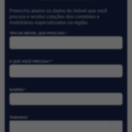
Preencha abaixo os dados do imóvel que você
procura e receba cotações dos corretores e
imobiliárias especializados na região.
TIPO DE IMÓVEL QUE PROCURA *
O QUE VOCÊ PRECISA? *
BAIRRO *
TAMANHO
m²