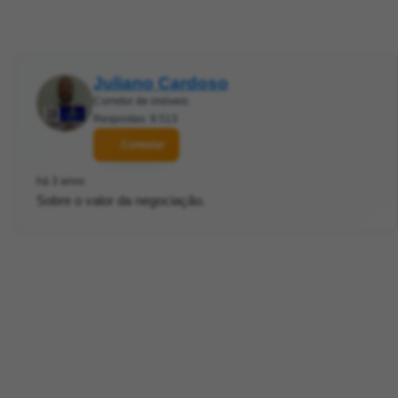
Juliano Cardoso
Corretor de imóveis
Respostas: 9.513
Contatar
há 3 anos
Sobre o valor da negociação.