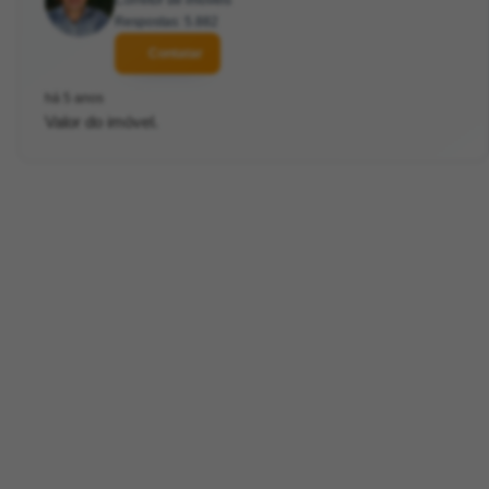
Corretor de imóveis
Respostas: 5.882
Contatar
há 5 anos
Valor do imóvel.