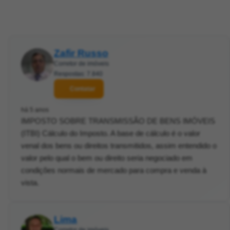
Zafir Russo
Corretor de imóveis
Respostas: 7.840
Contatar
há 5 anos
IMPOSTO SOBRE TRANSMISSÃO DE BENS IMÓVEIS
(ITBI) Cálculo do Imposto. A base de cálculo é o valor
venal dos bens ou direitos transmitidos, assim entendido o
valor pelo qual o bem ou direito seria negociado em
condições normais de mercado para compra e venda à
vista.
Lima