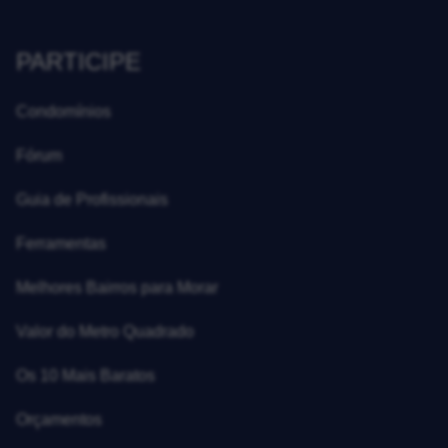
PARTICIPE
Condomínios
Fórum
Guia de Profissionais
Ferramentas
Melhores Bairros para Morar
Valor do Metro Quadrado
Os 10 Mais Baratos
Orçamentos