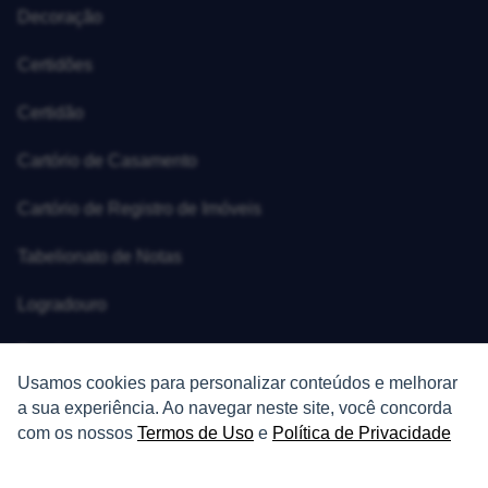
Decoração
Certidões
Certidão
Cartório de Casamento
Cartório de Registro de Imóveis
Tabelionato de Notas
Logradouro
Escolas
Usamos cookies para personalizar conteúdos e melhorar
Conversões
a sua experiência. Ao navegar neste site, você concorda
com os nossos
Termos de Uso
e
Política de Privacidade
Corretores de Imóveis