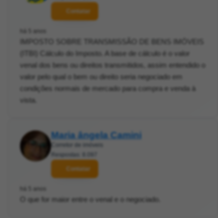
Contatar
há 5 anos
IMPOSTO SOBRE TRANSMISSÃO DE BENS IMÓVEIS
(ITBI) Cálculo do Imposto. A base de cálculo é o valor
venal dos bens ou direitos transmitidos, assim entendido o
valor pelo qual o bem ou direito seria negociado em
condições normais de mercado para compra e venda à
vista.
Maria ângela Camini
Corretor de imóveis
Respostas: 8.097
Contatar
há 5 anos
O que for maior entre o venal e o negociado.