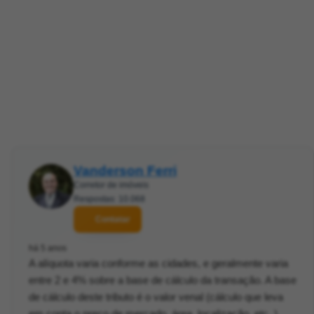
Vanderson Ferri
Corretor de imóveis
Respostas: 10.068
Contatar
há 5 anos
A alíquota varia conforme as cidades, e geralmente varia
entre 2 e 4% sobre a base de cálculo da transação. A base
de cálculo deste tributo é o valor venal (cálculo que leva
em conta o preço de mercado, área, localização, etc. ).