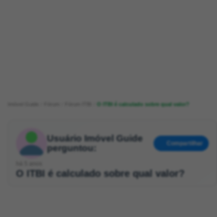
Imóvel Guide
Fórum
Fórum ITBI
O ITBI é calculado sobre qual valor?
Usuário Imóvel Guide
Compartilhar
perguntou:
há 5 anos
O ITBI é calculado sobre qual valor?