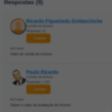
Respostas (9)
Ricardo Figueiredo Gnidarchiche
Corretor de imóveis
Respostas: 32
Contatar
há 5 anos
Valor de venda do imóvel.
Paulo Ricardo
Corretor de imóveis
Respostas: 1.181
Contatar
há 5 anos
Sobre o valor de avaliação do imóvel.