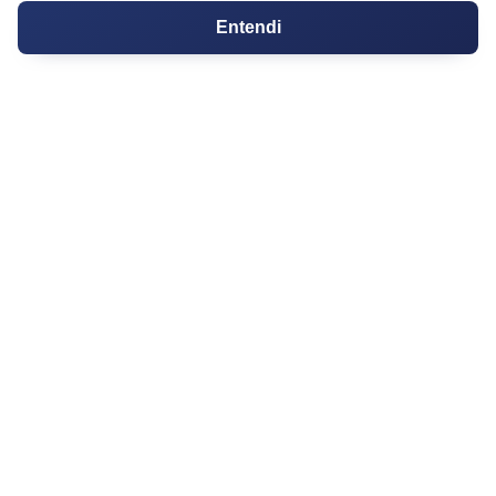
Contratos
Entendi
Guia de CRM
Construtoras
Corretores da Construtora
Corretores do Condomínio
IMÓVEL
Apartamentos
Casas
Chácaras
Casas de Condomínio