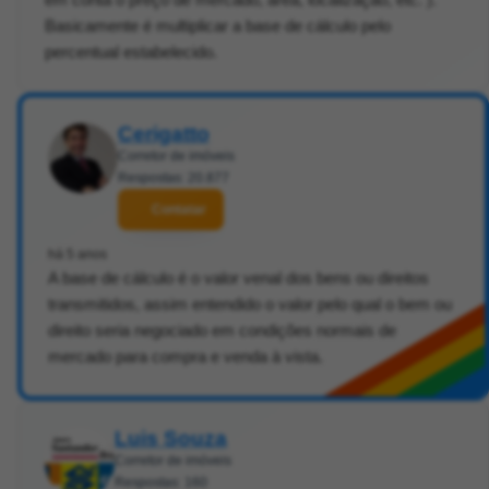
Basicamente é multiplicar a base de cálculo pelo
percentual estabelecido.
Cerigatto
Corretor de imóveis
Respostas: 20.877
Contatar
há 5 anos
A base de cálculo é o valor venal dos bens ou direitos
transmitidos, assim entendido o valor pelo qual o bem ou
direito seria negociado em condições normais de
mercado para compra e venda à vista.
Luis Souza
Corretor de imóveis
Respostas: 160