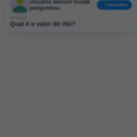
Usuário Imóvel Guide
Compartilhar
perguntou:
há 5 anos
Qual é o valor do itbi?