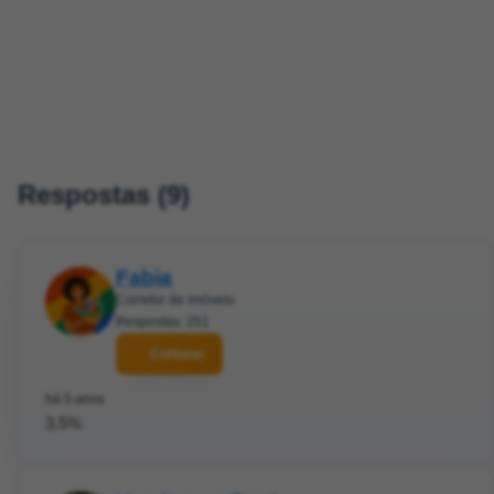
Respostas (9)
Fabia
Corretor de imóveis
Respostas: 251
Contatar
há 5 anos
3.5%