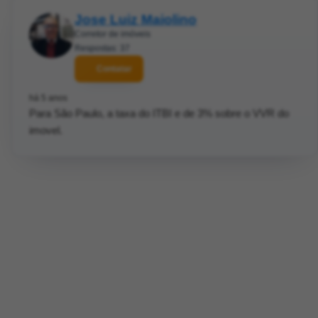
Jose Luiz Maiolino
Corretor de imóveis
Respostas: 37
Contatar
há 5 anos
Para São Paulo, a taxa do ITBI e de 3% sobre o VVR do
imovel.