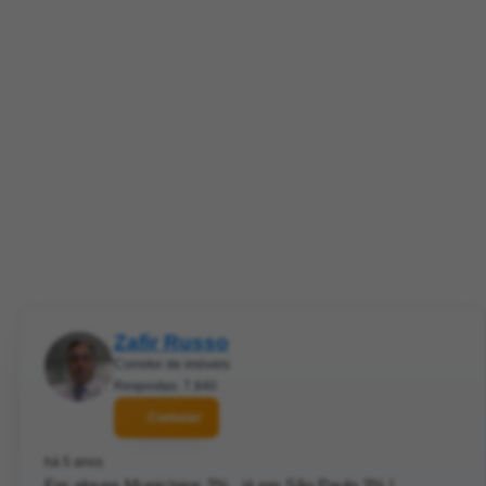
Zafir Russo
Corretor de imóveis
Respostas: 7.840
Contatar
há 5 anos
Em alguns Municípios 2% , já em São Paulo 3% !