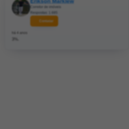
Erikson Marklew
Corretor de imóveis
Respostas: 1.685
Contatar
há 4 anos
3%.