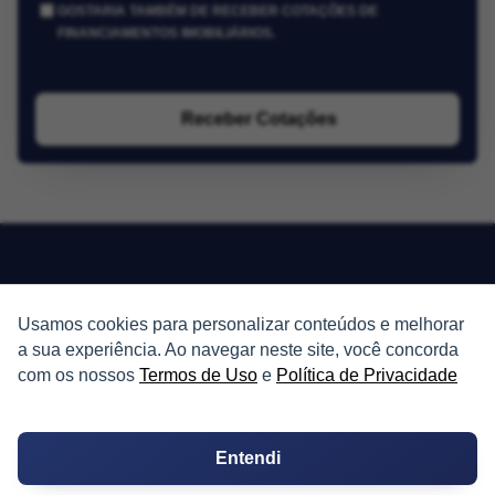
GOSTARIA TAMBÉM DE RECEBER COTAÇÕES DE
FINANCIAMENTOS IMOBILIÁRIOS.
Receber Cotações
PARTICIPE
Usamos cookies para personalizar conteúdos e melhorar
a sua experiência. Ao navegar neste site, você concorda
Condomínios
com os nossos
Termos de Uso
e
Política de Privacidade
Fórum
Entendi
Guia de Profissionais