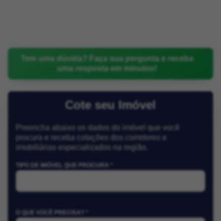
Tem uma dúvida? Faça sua pergunta e receba
uma resposta em minutos!
Cote seu Imóvel
Preencha abaixo os dados do imóvel que você
procura e receba cotações dos corretores e
imobiliárias especializados na região.
TIPO DE IMÓVEL QUE PROCURA *
O QUE VOCÊ PRECISA? *