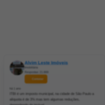
Alvim Leste Imóveis
Imobiliária
Respostas: 21.889
Contatar
há 1 ano
ITBI é um imposto municipal, na cidade de São Paulo a
alíquota é de 3% mas tem algumas reduções,
dependendo do imóvel.