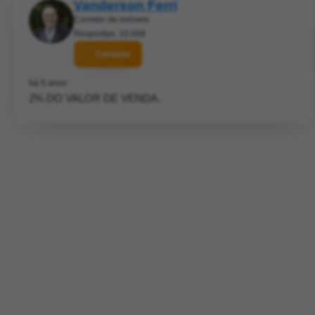
Vanderson Ferri
Corretor de imóveis
Respostas: 10.068
Contatar
há 5 anos
2% DO VALOR DE VENDA.