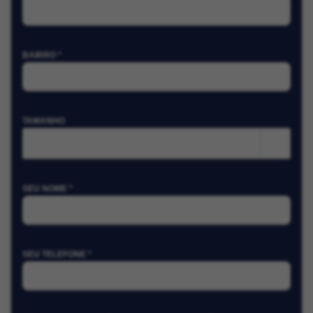
BAIRRO *
TAMANHO
m²
SEU NOME *
SEU TELEFONE *