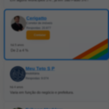
Cerigatto
Corretor de imóveis
Respostas: 20.877
Contatar
há 5 anos
De 2 a 4 %
Meu Teto S P
Imobiliária
Respostas: 9.074
há 4 anos
Varia em função do negócio e prefeitura.