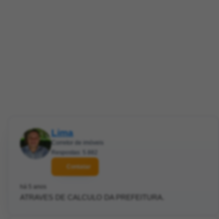
Lima
Corretor de imóveis
Respostas: 5.882
Contatar
há 5 anos
ATRAVES DE CALCULO DA PREFEITURA.