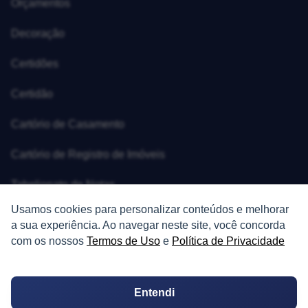
Orçamentos
Decoração
Certidões
Certidão
Cartório de Casamento
Cartório de Registro de Imóveis
Tabelionato de Notas
Usamos cookies para personalizar conteúdos e melhorar
Logradouro
a sua experiência. Ao navegar neste site, você concorda
com os nossos
Termos de Uso
e
Política de Privacidade
Escolas
Conversões
Entendi
Corretores de Imóveis