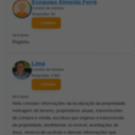
Ezequias Almeida Ferré
Corretor de imóveis
Respostas: 64
Contatar
há 6 anos
Registro.
Lima
Corretor de imóveis
Respostas: 5.882
Contatar
há 6 anos
Nela constam informações da localização da propriedade,
metragem do terreno, proprietários atuais, transmissões
de compra e venda, escritura que originou a transmissão
da propriedade, benfeitorias no imóvel, averbações de
ônus, reserva de usufruto e demais informações que