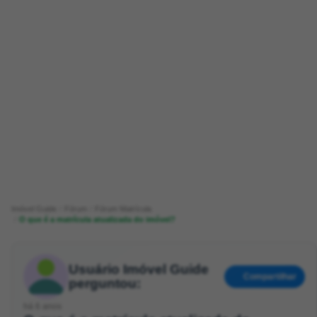
Imóvel Guide
Fórum
Fórum Matrícula
O que é a matrícula atualizada do imóvel?
Usuário Imóvel Guide
Compartilhar
perguntou:
há 6 anos