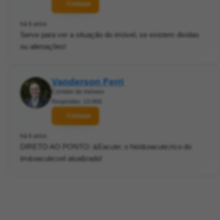
Contatar
há 6 anos
Serve para ver a situação do imóvel, se existem dividas
ou alienações!
Vanderson Ferri
Corretor de imóveis
Respostas: 10.068
Contatar
há 6 anos
DIRETO AO PONTO: &Eacute; o hist&oacute;rico do
im&oacute;vel atualizado!