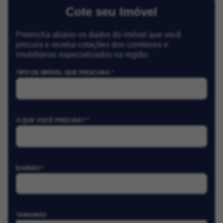
Cote seu Imóvel
Preencha abaixo os dados do imóvel que você
procura e receba cotações dos corretores e
imobiliárias especializados na região.
TIPO DE IMÓVEL QUE PROCURA *
O QUE VOCÊ PRECISA? *
BAIRRO *
TAMANHO