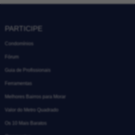
PARTICIPE
Condomínios
Fórum
Guia de Profissionais
Ferramentas
Melhores Bairros para Morar
Valor do Metro Quadrado
Os 10 Mais Baratos