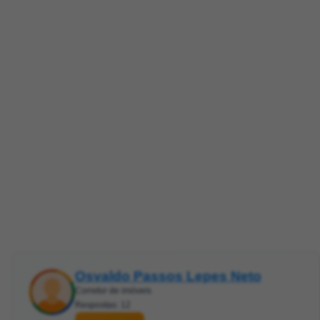
Osvaldo Passos Lepes Neto
Corretor de imóveis
Respostas: 12