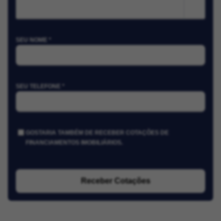
m²
SEU NOME *
SEU TELEFONE *
GOSTARIA TAMBÉM DE RECEBER COTAÇÕES DE
FINANCIAMENTOS IMOBILIÁRIOS.
Receber Cotações