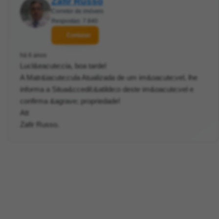
Zafir Russo
Corretor de imóveis
Respostas: 7.840
Contatar
há 6 anos
Lucl&eacute;cia, boa tarde!
A Matr&iacute;cula Atualizada de um im&oacute;vel, lhe
informa a Situa&ccedil;&atilde;o deste im&oacute;vel e
confirma &agrave; propriedade!
Att
Zafir Russo.