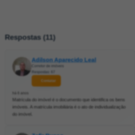
Respostas (11)
Adilson Aparecido Leal
Corretor de imóveis
Respostas: 67
Contatar
há 6 anos
Matrícula do imóvel é o documento que identifica os bens
imóveis. A matrícula imobiliária é o ato de individualização
do imóvel.