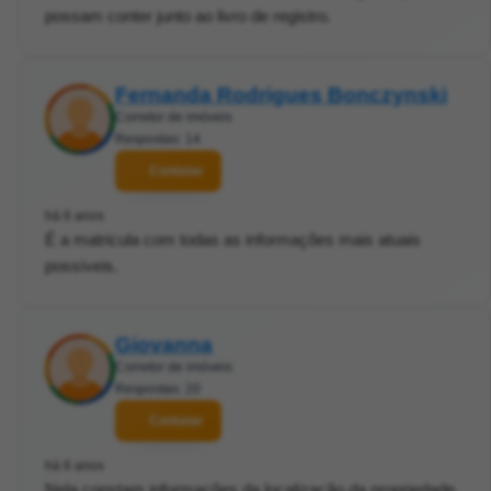
possam conter junto ao livro de registro.
Fernanda Rodrigues Bonczynski
Corretor de imóveis
Respostas: 14
Contatar
há 6 anos
É a matricula com todas as informações mais atuais
possíveis.
Giovanna
Corretor de imóveis
Respostas: 20
Contatar
há 6 anos
Nela constam informações da localização da propriedade,