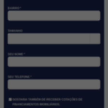
BAIRRO *
TAMANHO
m²
SEU NOME *
SEU TELEFONE *
GOSTARIA TAMBÉM DE RECEBER COTAÇÕES DE
FINANCIAMENTOS IMOBILIÁRIOS.