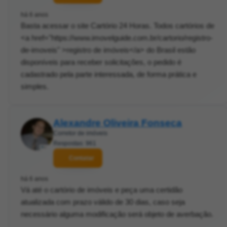
há 6 anos
Basta acessar o site Cartório 24 Horas. Todos cartórios de
<a href="https://www.imovelguide.com.br/cartorio/registro-
de-imoveis" >registro de imóveis</a> do Brasil estão
disponíveis para receber solicitações, o pedido é
cadastrado pela parte interessada, de forma prática e
simples.
Alexandre Oliveira Fonseca
Corretor de imóveis
Respostas: 961
Contatar
há 6 anos
Vá até o cartório de imóveis e peça uma certidão
atualizada com prazo válido de 30 dias, caso seja
necessário alguma modificação será objeto de averbação.