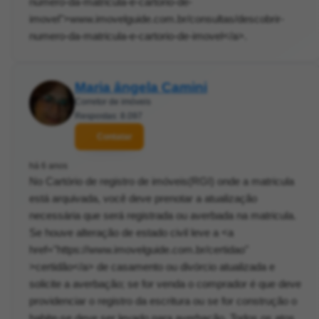
numero-da-matricula-e-cartorio-de-
imovel">www.imovelguide.com.br/consultas/descobrir-
numero-da-matricula-e-cartorio-de-imovel</a>.
Maria ângela Camini
Corretor de imóveis
Respostas: 8.097
Contatar
há 6 anos
No Cartório de registro de imóveis(RGI) onde a matricula
está arquivada, você deve prenotar a atualização
necessária que será registrada ou averbada na matricula.
Se houve alteração de estado civil leve a <a
href="https://www.imovelguide.com.br/certidao"
>certidão</a> de casamento ou divórcio atualizada e
solicite a averbação; se for venda o comprador é que deve
providenciar o registro da escritura ou se for construção o
habite-se deve ser levado para averbação. Todos os atos