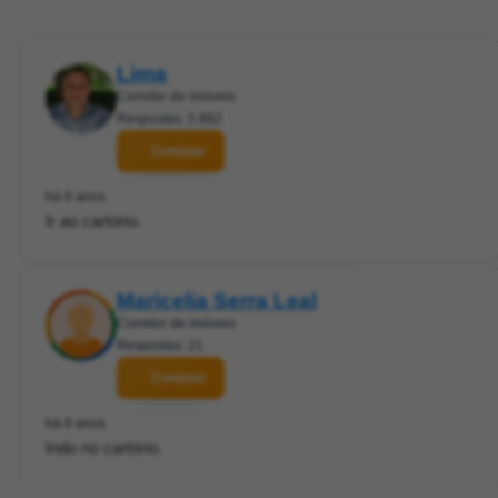
Lima
Corretor de imóveis
Respostas: 5.882
Contatar
há 6 anos
Ir ao cartório.
Maricelia Serra Leal
Corretor de imóveis
Respostas: 21
Contatar
há 6 anos
Indo no cartório.