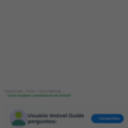
Imóvel Guide
Fórum
Fórum Matrícula
Como atualizar a matrícula de um imóvel?
Usuário Imóvel Guide
Compartilhar
perguntou: