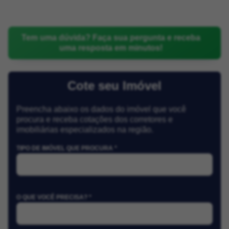
Tem uma dúvida? Faça sua pergunta e receba
uma resposta em minutos!
Cote seu Imóvel
Preencha abaixo os dados do imóvel que você
procura e receba cotações dos corretores e
imobiliárias especializados na região.
TIPO DE IMÓVEL QUE PROCURA *
O QUE VOCÊ PRECISA? *