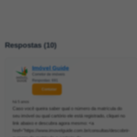
Respostas (10)
Imóvel Guide
Corretor de imóveis
Respostas: 691
Contatar
há 5 anos
Caso você queira saber qual o número da matrícula do
seu imóvel ou qual cartório ele está registrado, cliquei no
link abaixo e descubra agora mesmo: <a
href="https://www.imovelguide.com.br/consultas/descobrir-