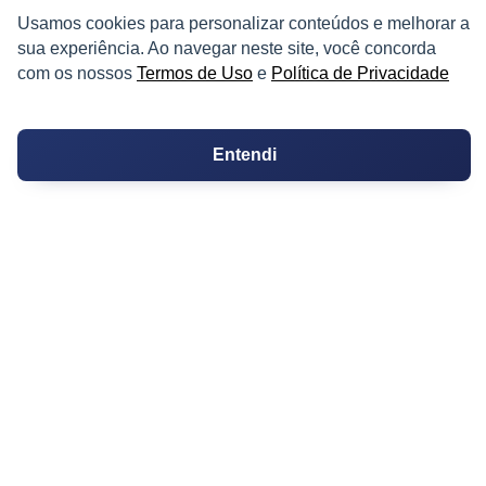
Logradouro
Usamos cookies para personalizar conteúdos e melhorar a
sua experiência. Ao navegar neste site, você concorda
Escolas
com os nossos
Termos de Uso
e
Política de Privacidade
Conversões
Corretores de Imóveis
Entendi
Contratos
Guia de CRM
Construtoras
Corretores da Construtora
Corretores do Condomínio
IMÓVEL