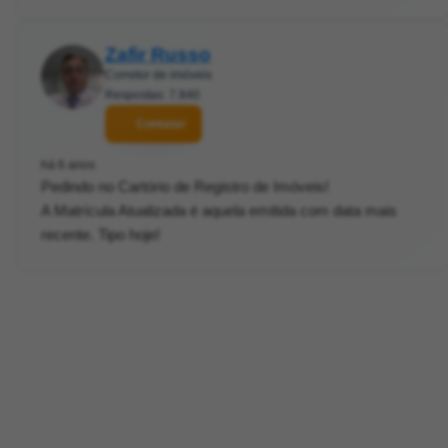
Zafir Russo
Corretor de imóveis
Respostas: 7.840
Contatar
há 6 anos
Pedindo no Cartório de Registro de Imóveis!
A Matrícula Atualizada é aquela emitida com data mais
recente. Tipo hoje!