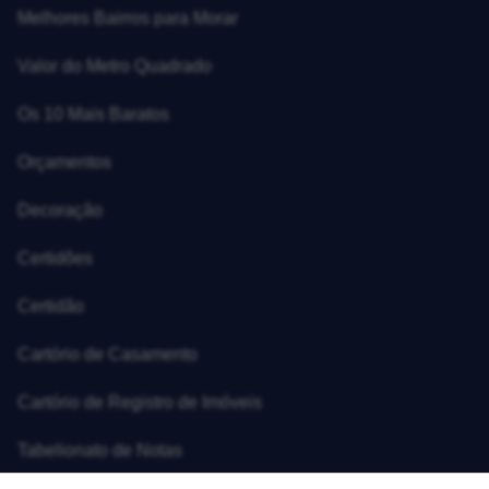
Melhores Bairros para Morar
Valor do Metro Quadrado
Os 10 Mais Baratos
Orçamentos
Decoração
Certidões
Certidão
Cartório de Casamento
Cartório de Registro de Imóveis
Tabelionato de Notas