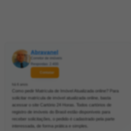
Abravanel
Corretor de imóveis
Respostas: 2.400
Contatar
há 6 anos
Como pedir Matrícula de Imóvel Atualizada online? Para
solicitar matrícula de imóvel atualizada online, basta
acessar o site Cartório 24 Horas. Todos cartórios de
registro de imóveis do Brasil estão disponíveis para
receber solicitações, o pedido é cadastrado pela parte
interessada, de forma prática e simples.