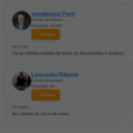
Vanderson Ferri
Corretor de imóveis
Respostas: 10.068
Contatar
há 6 anos
Vá ao cartório munido de todos os documentos e atualize.
Leonardo Ribeiro
Corretor de imóveis
Respostas: 96
Contatar
há 6 anos
No cartório de ofício de notas.