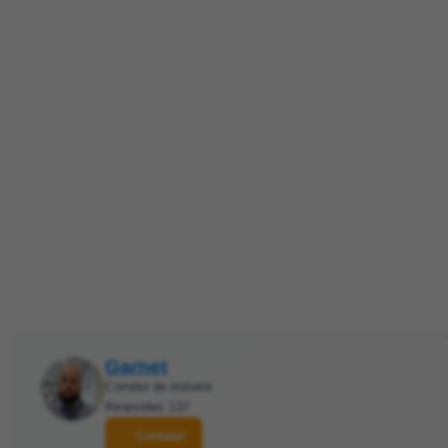
Garnet
Corretor de imóveis
Respostas: 137
Contatar