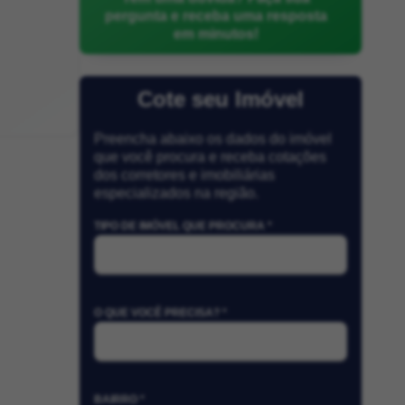
pergunta e receba uma resposta
em minutos!
Cote seu Imóvel
Preencha abaixo os dados do imóvel
que você procura e receba cotações
dos corretores e imobiliárias
especializados na região.
TIPO DE IMÓVEL QUE PROCURA *
O QUE VOCÊ PRECISA? *
BAIRRO *