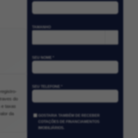
TAMANHO
m²
SEU NOME *
SEU TELEFONE *
registro-
traves do
 e taxas
alor da
GOSTARIA TAMBÉM DE RECEBER
COTAÇÕES DE FINANCIAMENTOS
IMOBILIÁRIOS.