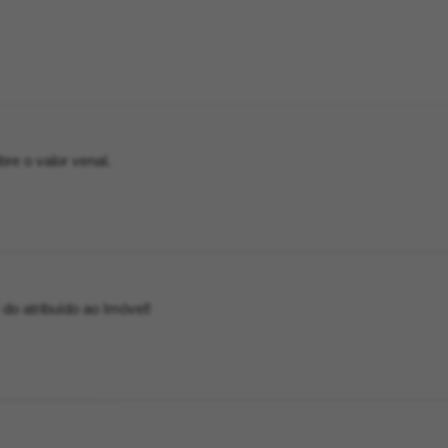
e o valor venal.
 do atribuído ao Imóvel!