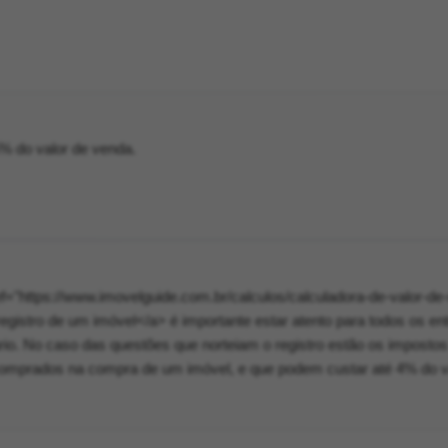
% do valor de venda.
ef="https://www.imovelguide.com.br/calculos/calculadora-de-valor-de-
registro de um imóvel</a> é importante estar atento para todos os en
rio. No caso das questões que norteiam o registro estão os impostos
 comprados na compra de um imóvel, e que podem custar até 4% do v