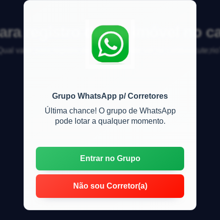
ara registro de um imóvel no c
Qual valor para registro de um im&oacute;vel no cart&oacute;rio
Grupo WhatsApp p/ Corretores
Última chance! O grupo de WhatsApp
pode lotar a qualquer momento.
Entrar no Grupo
Não sou Corretor(a)