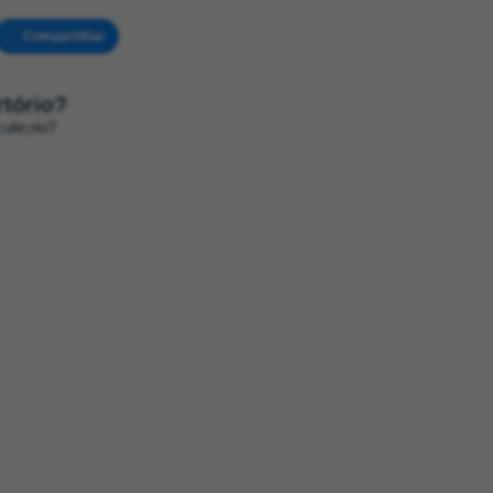
Compartilhar
rtório?
ute;rio?