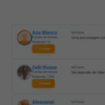
Ana Blanco
há 6 anos
Corretor de imóveis
Uma porcentagem sobr
Respostas: 15
Contatar
Zafir Russo
há 6 anos
Corretor de imóveis
Vai depender do Valor
Respostas: 7.840
Contatar
Abravanel
há 6 anos