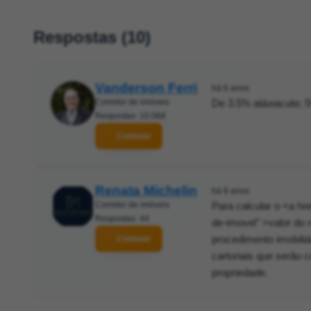
Respostas (10)
Vanderson Ferri
há 6 anos
Corretor de imóveis
De 3.5% at&eacute; 5
Respostas: 10.068
Contatar
Renata Michelin
há 6 anos
Corretor de imóveis
Para calcular o <a hr
Respostas: 44
de-imovel" >valor do 
procedimento imobiliá
Contatar
cartoriais que serão
propriedade.