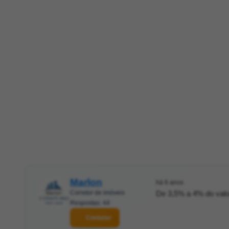
Marlon
há 6 anos
Corretor de imóveis
De 3,5% a 4% do valo
Respostas: 44
Contatar