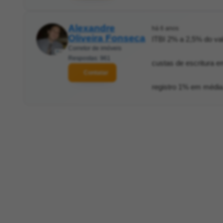
Alexandre
há 6 anos
Oliveira Fonseca
ITBI 2% a 2,5% do val
Corretor de imóveis
Respostas: 961
custas de escritura 
Contatar
registro 1% em média