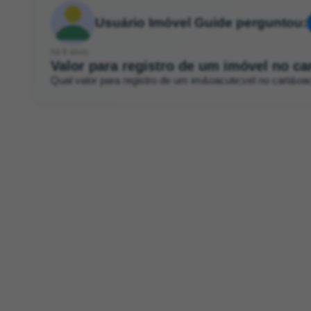
Usuário Imóvel Guide perguntou:
há 6 anos
Valor para registro de um imóvel no ca
Qual valor para registro de um im&oacute;vel no cart&oac