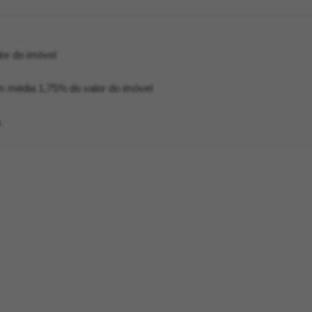
or do imóvel
em média 1,75% do valor do imóvel
.