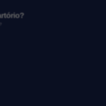
artório?
?