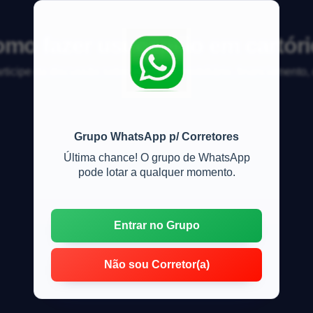
mo fazer usucapião em cartór
articipe da discussão sobre mercado imobiliário, financiamento
Grupo WhatsApp p/ Corretores
Última chance! O grupo de WhatsApp
pode lotar a qualquer momento.
Entrar no Grupo
Não sou Corretor(a)