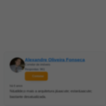
Alexandre Oliveira Fonseca
Corretor de imóveis
Respostas: 961
Contatar
há 6 anos
N&atilde;o mais a arquitetura j&aacute; estar&aacute;
bastante desatualizada.