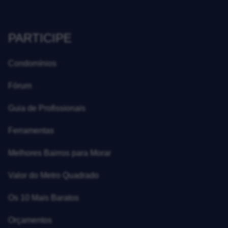
PARTICIPE
Condomínios
Fórum
Guia de Profissionais
Ferramentas
Melhores Bairros para Morar
Valor do Metro Quadrado
Os 10 Mais Baratos
Orçamentos