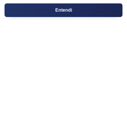
Contratos
Entendi
Guia de CRM
Construtoras
Corretores da Construtora
Corretores do Condomínio
IMÓVEL
Apartamentos
Casas
Chácaras
Casas de Condomínio