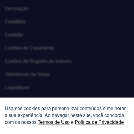
Decoração
Certidões
Certidão
Cartório de Casamento
Cartório de Registro de Imóveis
Tabelionato de Notas
Logradouro
Escolas
Usamos cookies para personalizar conteúdos e melhorar
Conversões
a sua experiência. Ao navegar neste site, você concorda
com os nossos
Termos de Uso
e
Política de Privacidade
Corretores de Imóveis