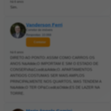
há 6 anos
Sim.
Vanderson Ferri
Corretor de imóveis
Respostas: 10.068
Contatar
há 6 anos
DIRETO AO PONTO: ASSIM COMO CARROS OS
ANOS N&Atilde;O IMPORTAM E SIM O ESTADO DE
CONSERVA&Ccedil;&Atilde;O. APARTAMENTOS
ANTIGOS COSTUMAS SER MAIS AMPLOS
PRINCIPALMENTE NOS QUARTOS, MAS TENDEM A
N&Atilde;O TER OP&Ccedil;&Otilde;ES DE LAZER NA
TORRE.