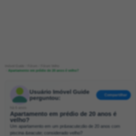
Imóvel Guide
Fórum
Fórum Velho
Apartamento em prédio de 20 anos é velho?
Usuário Imóvel Guide
Compartilhar
perguntou:
há 6 anos
Apartamento em prédio de 20 anos é
velho?
Um apartamento em um pr&eacute;dio de 20 anos com
piscina &eacute; considerado velho?