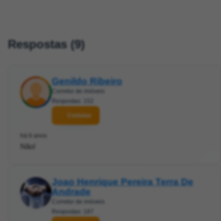
Respostas (9)
Genildo Ribeiro
Corretor de imóveis
Respostas: 152
Contatar
há 6 anos
Não!
Joao Henrique Pereira Terra De
Andrade
Corretor de imóveis
Respostas: 187