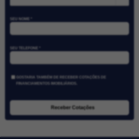
SEU NOME *
SEU TELEFONE *
GOSTARIA TAMBÉM DE RECEBER COTAÇÕES DE
FINANCIAMENTOS IMOBILIÁRIOS.
Receber Cotações