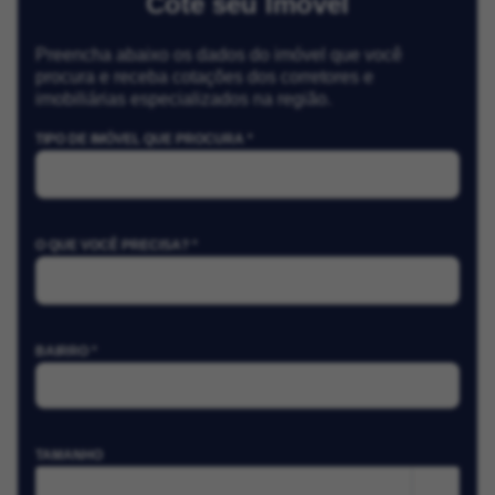
Cote seu Imóvel
Preencha abaixo os dados do imóvel que você
procura e receba cotações dos corretores e
imobiliárias especializados na região.
TIPO DE IMÓVEL QUE PROCURA *
O QUE VOCÊ PRECISA? *
BAIRRO *
TAMANHO
m²