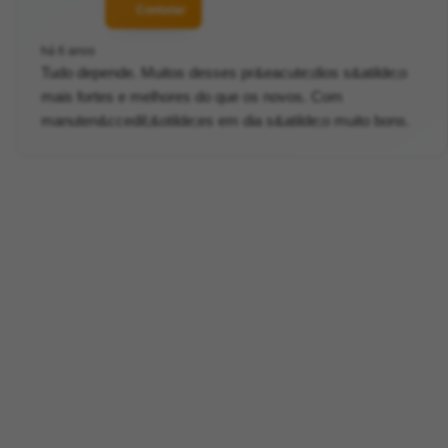
Contatar
há 6 anos
Tudo depende. Muitos desses pr&eacute;dios s&atilde;o
mais fortes e melhores do que os novos. Com
manuten&ccedil;&otilde;es em dia s&atilde;o muito bons.