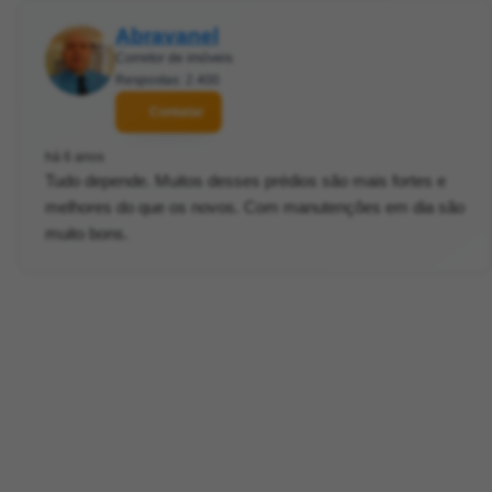
Abravanel
Corretor de imóveis
Respostas: 2.400
Contatar
há 6 anos
Tudo depende. Muitos desses prédios são mais fortes e
melhores do que os novos. Com manutenções em dia são
muito bons.