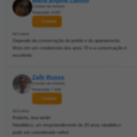
Maria ângela Camini
Corretor de imóveis
Respostas: 8.097
Contatar
há 5 anos
Depende da conservação do prédio e do apartamento.
Moro em um condomínio dos anos 70 e a conservação é
excelente.
Zafir Russo
Corretor de imóveis
Respostas: 7.840
Contatar
há 6 anos
Roberto, boa tarde!
N&atilde;o, um empreendimento de 20 anos n&atilde;o
pode ser considerado velho!