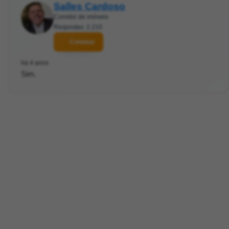
Salles Cardoso
Corretor de imóveis
Respostas: 2.210
Contatar
há 4 anos
Sim.