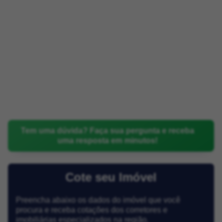
Tem uma dúvida? Faça sua pergunta e receba
uma resposta em minutos!
Cote seu Imóvel
Preencha abaixo os dados do imóvel que você
procura e receba cotações dos corretores e
imobiliárias especializados na região.