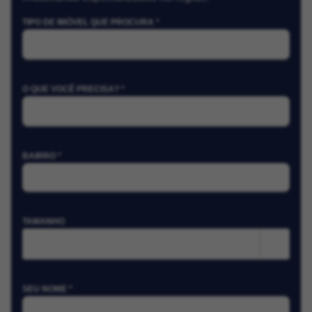
TIPO DE IMÓVEL QUE PROCURA *
O QUE VOCÊ PRECISA? *
BAIRRO *
TAMANHO
m²
SEU NOME *