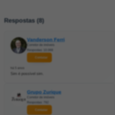
Respostas (8)
Vanderson Ferri
Corretor de imóveis
Respostas: 10.068
Contatar
há 5 anos
Sim é possível sim.
Grupo Zurique
Corretor de imóveis
Respostas: 792
Contatar