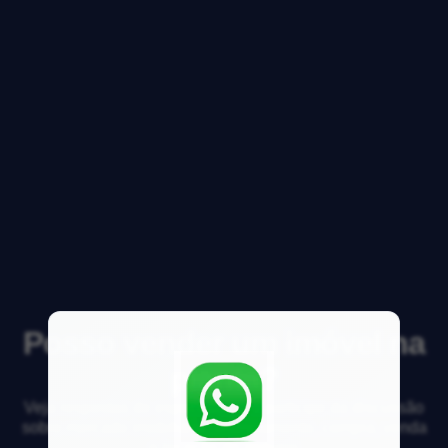
Posso vender um imóvel na
planta?
Veja respostas de especialistas e participe da discussão
sobre mercado imobiliário, financiamento, compra, venda
e locação de imóveis