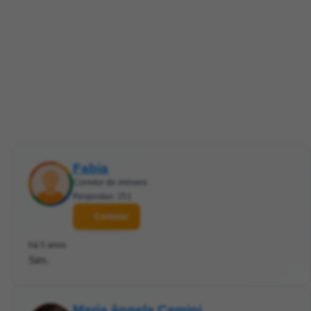
Fabia
Corretor de imóveis
Respostas: 251
Contatar
há 5 anos
Sim.
Maria ângela Camini