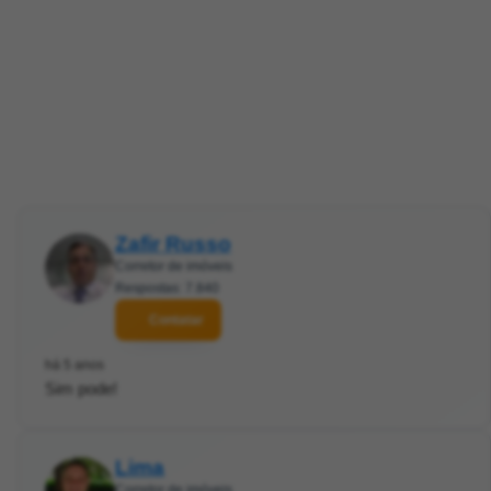
Zafir Russo
Corretor de imóveis
Respostas: 7.840
Contatar
há 5 anos
Sim pode!
Lima
Corretor de imóveis