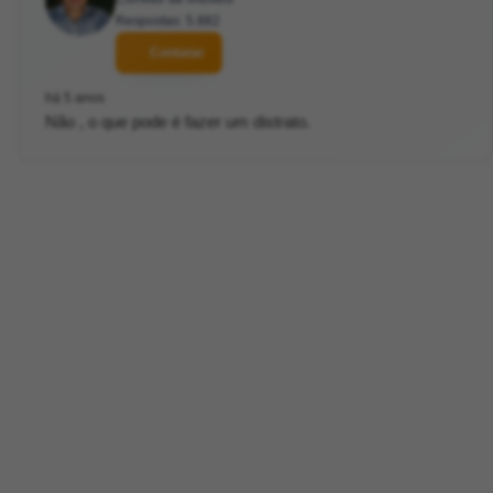
Respostas: 5.882
Contatar
há 5 anos
Não , o que pode é fazer um distrato.