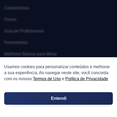
Condomínios
Fórum
Guia de Profissionais
Ferramentas
Melhores Bairros para Morar
Valor do Metro Quadrado
Usamos cookies para personalizar conteúdos e melhorar
a sua experiência. Ao navegar neste site, você concorda
Os 10 Mais Baratos
com os nossos
Termos de Uso
e
Política de Privacidade
Orçamentos
Entendi
Decoração
Certidões