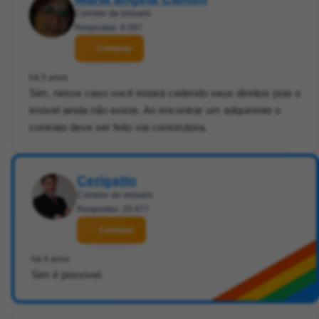
Corretor de imóveis
Respostas: 8.097
Contatar
há 5 anos
Sim, nesse caso você estará cedendo seus direitos pois o
imóvel ainda não existe. Ao encontrar um adquirente o
contrato deve ser feito via construtora.
Cerigatto
Corretor de imóveis
Respostas: 20.877
Contatar
há 4 anos
Sim é possível.