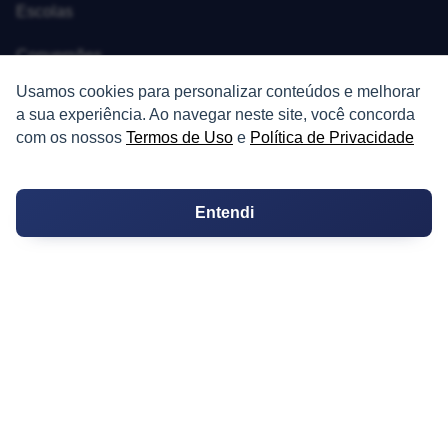
Escolas
Conversões
Usamos cookies para personalizar conteúdos e melhorar
Corretores de Imóveis
a sua experiência. Ao navegar neste site, você concorda
com os nossos
Termos de Uso
e
Política de Privacidade
Contratos
Guia de CRM
Entendi
Construtoras
Corretores da Construtora
Corretores do Condomínio
IMÓVEL
Apartamentos