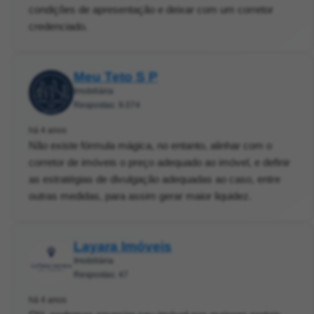
condições de apresentação e deixar com um corretor
credenciado.
Meu Teto S P
Imobiliária
Respostas: 9.074
há 4 anos
Não existe fórmula mágica, no entanto, alinhar com o
corretor de imóveis o preço adequado ao imóvel, e definir
as estratégias de divulgação adequadas ao caso, entre
outras medidas, para assim gerar maior liquidez.
Layara Imóveis
Imobiliária
Respostas: 47
há 4 anos