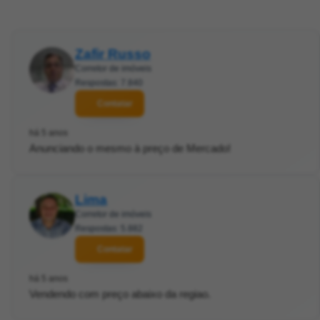
Zafir Russo
Corretor de imóveis
Respostas: 7.840
Contatar
há 5 anos
Anunciando o mesmo à preço de Mercado!
Lima
Corretor de imóveis
Respostas: 5.882
Contatar
há 5 anos
Vendendo com preço abaixo da regiao.