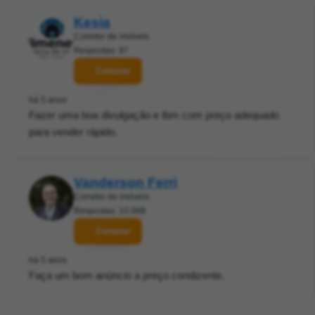
Kesia
Corretor de imóveis
Respostas: 97
Contatar
há 5 anos
Fazer uma boa divulgação e tbm com preço adequado
para vender rápido.
Vanderson Ferri
Corretor de imóveis
Respostas: 10.068
Contatar
há 5 anos
Faça um bom anúncio a preço condizente.