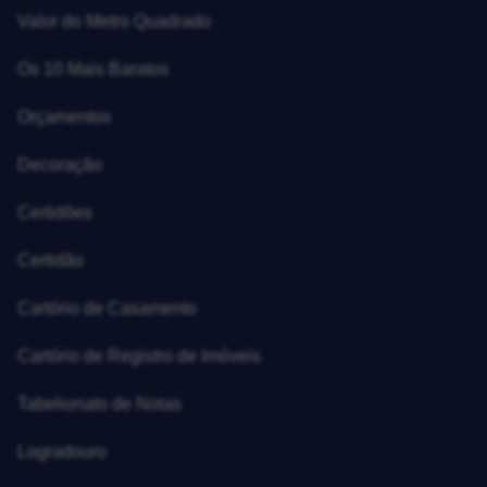
Valor do Metro Quadrado
Os 10 Mais Baratos
Orçamentos
Decoração
Certidões
Certidão
Cartório de Casamento
Cartório de Registro de Imóveis
Tabelionato de Notas
Logradouro