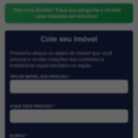
Tem uma dúvida? Faça sua pergunta e receba
uma resposta em minutos!
Cote seu Imóvel
Preencha abaixo os dados do imóvel que você
procura e receba cotações dos corretores e
imobiliárias especializados na região.
TIPO DE IMÓVEL QUE PROCURA *
O QUE VOCÊ PRECISA? *
BAIRRO *