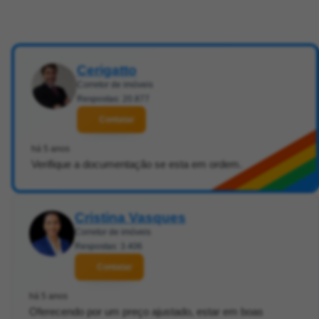
Cerigatto
Corretor de imóveis
Respostas: 20.877
Contatar
há 5 anos
Verifique a documentação se esta em ordem.
Cristina Vasques
Corretor de imóveis
Respostas: 3.406
Contatar
há 5 anos
Oferecendo por um preço ajustado, estar em boas