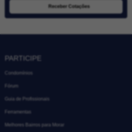
Receber Cotações
PARTICIPE
Condomínios
Fórum
Guia de Profissionais
Ferramentas
Melhores Bairros para Morar