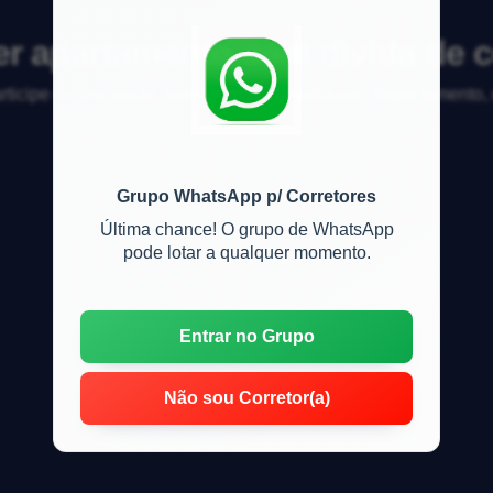
r apartamento com divida de 
articipe da discussão sobre mercado imobiliário, financiamento
Grupo WhatsApp p/ Corretores
Última chance! O grupo de WhatsApp
pode lotar a qualquer momento.
Entrar no Grupo
Não sou Corretor(a)