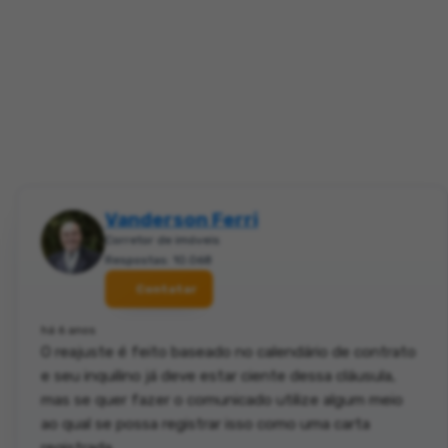
Vanderson Ferri
Corretor de imóveis
Respostas: 10.068
Contatar
há 6 anos
O reajuste é feito baseado no calendário de contrato
e seu inquilino já deve estar ciente dessa cláusula,
mas se quer fazer o comunicado utilize algum meio
ao qual se possa registrar isso como uma carta
registrada.