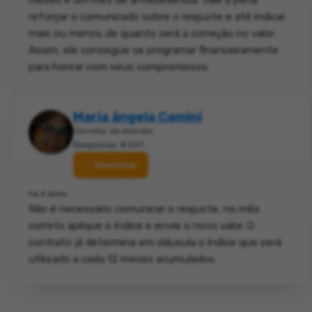
reforçar o comunicado sobre o reajuste e até indicar
mais ou menos de quanto será a correção no valor.
Assim, ele consegue se programar financeiramente
para honrar com seus compromissos.
Maria ângela Camini
Corretor de imóveis
Respostas: 8.097
Contatar
há 6 anos
Não é necessário comunicar o reajuste, no mês
correto aplique o índice e envie o novo valor. O
contrato já determina em cláusula o índice que será
utilizado a cada 12 meses acumulados.