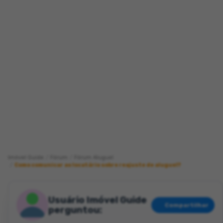
Imóvel Guide
Fórum
Fórum Aluguel
Como comunicar ao locatário sobre reajuste de aluguel?
Usuário Imóvel Guide
Compartilhar
perguntou: