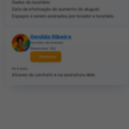
Dados do locatário;
Data da efetivação do aumento do aluguel;
Espaços a serem assinados por locador e locatário.
Genildo Ribeiro
Corretor de imóveis
Respostas: 152
Contatar
há 6 anos
Atraves do contrato e na assinatura dele.