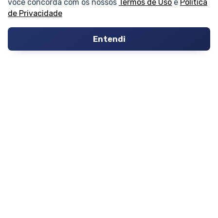
você concorda com os nossos
Termos de Uso
e
Política
de Privacidade
Conversões
Entendi
Corretores de Imóveis
Contratos
Guia de CRM
Construtoras
Corretores da Construtora
Corretores do Condomínio
IMÓVEL
Apartamentos