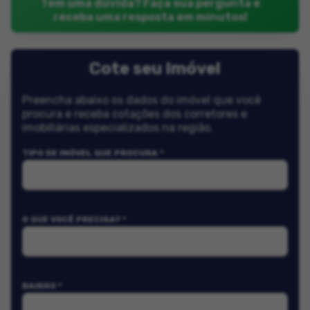
Tem uma dúvida? Faça sua pergunta e
receba uma resposta em minutos!
Cote seu Imóvel
Preencha abaixo os dados do imóvel que você
procura e receba cotações dos corretores e
imobiliárias especializados na região.
TIPO DE IMÓVEL QUE PROCURA *
O QUE VOCÊ PRECISA? *
BAIRRO *