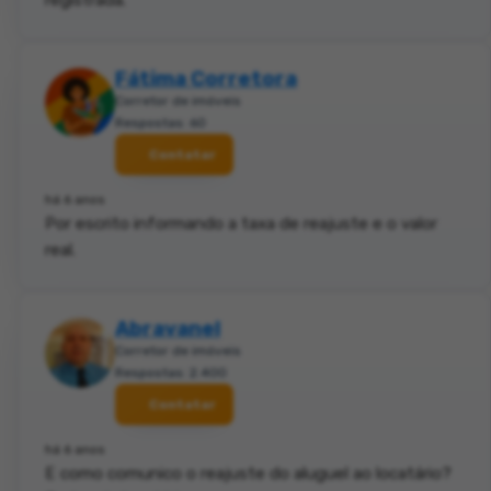
Fátima Corretora
Corretor de imóveis
Respostas: 60
Contatar
há 6 anos
Por escrito informando a taxa de reajuste e o valor
real.
Abravanel
Corretor de imóveis
Respostas: 2.400
Contatar
há 6 anos
E como comunico o reajuste do aluguel ao locatário?