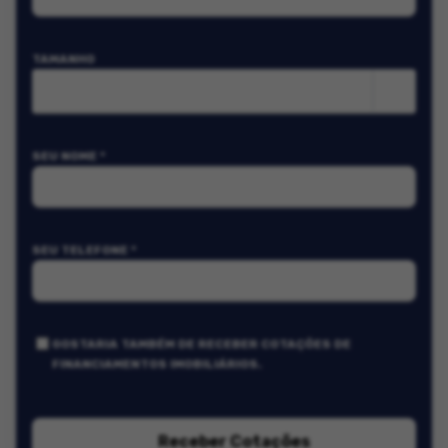
TAMANHO
m²
SEU NOME *
SEU TELEFONE *
GOSTARIA TAMBÉM DE RECEBER COTAÇÕES DE
FINANCIAMENTOS IMOBILIÁRIOS.
Receber Cotações