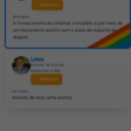
Contatar
há 6 anos
A forma correta de informar o locatário é por meio de
um documento escrito com o aviso de reajuste do
aluguel.
Lima
Corretor de imóveis
Respostas: 5.882
Contatar
há 5 anos
Através de uma carta escrita.