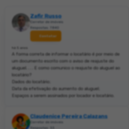
Zafir Russo
Corretor de imóveis
Respostas: 7.840
Contatar
há 5 anos
A forma correta de informar o locatário é por meio de
um documento escrito com o aviso de reajuste do
aluguel. . . . E como comunico o reajuste do aluguel ao
locatário?
Dados do locatário;
Data da efetivação do aumento do aluguel;
Espaços a serem assinados por locador e locatário.
Claudenice Pereira Calazans
Corretor de imóveis
Respostas: 33