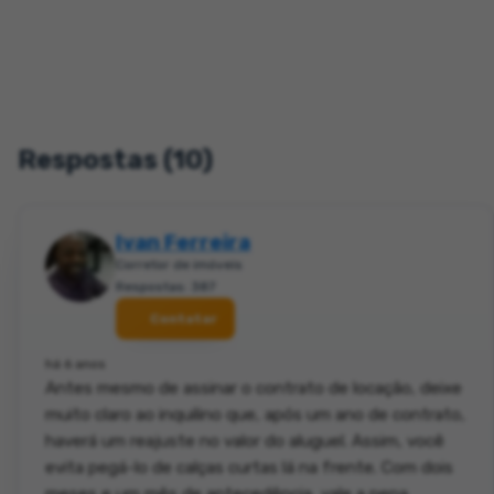
Respostas (10)
Ivan Ferreira
Corretor de imóveis
Respostas: 387
Contatar
há 6 anos
Antes mesmo de assinar o contrato de locação, deixe
muito claro ao inquilino que, após um ano de contrato,
haverá um reajuste no valor do aluguel. Assim, você
evita pegá-lo de calças curtas lá na frente. Com dois
meses e um mês de antecedência, vale a pena