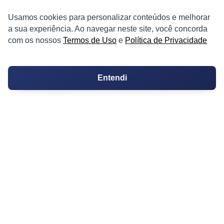
Usamos cookies para personalizar conteúdos e melhorar
PARTICIPE
a sua experiência. Ao navegar neste site, você concorda
com os nossos
Termos de Uso
e
Política de Privacidade
Condomínios
Entendi
Fórum
Guia de Profissionais
Ferramentas
Melhores Bairros para Morar
Valor do Metro Quadrado
Os 10 Mais Baratos
Orçamentos