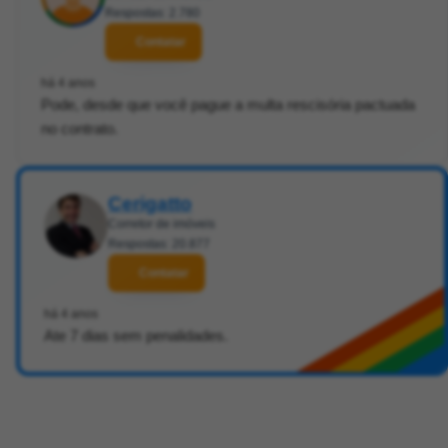
Respostas: 2.780
Contatar
há 4 anos
Pode, desde que você pague a multa rescisória pactuada
no contrato.
Cerigatto
Corretor de imóveis
Respostas: 20.877
Contatar
há 4 anos
Ate 7 dias sem penalidades.