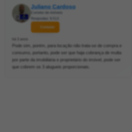
Juliano Cardoso
Corretor de imóveis
Respostas: 9.513
Contatar
há 3 anos
Pode sim, porém, para locação não trata-se de compra e
consumo, portanto, pode ser que haja cobrança de multa
por parte da imobiliária e proprietário do imóvel, pode ser
que cobrem os 3 alugueis proporcionais.