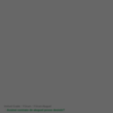
Imóvel Guide
Fórum
Fórum Aluguel
Assinei contrato de aluguel posso desistir?