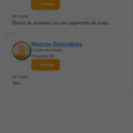
Contatar
há 5 anos
Depois de assinado, só com pagamento de multa.
Marcos Gonçalves
Corretor de imóveis
Respostas: 64
Contatar
há 5 anos
Sim.