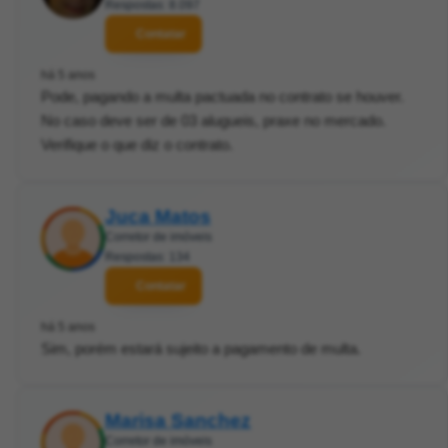
Respostas: 8.097
Contatar
há 5 anos
Pode, pagando a multa pactuada no contrato se houver.
No caso deve ser de 03 alugueis, praxe no mercado.
Verifique o que diz o contrato.
Juca Matos
Corretor de imóveis
Respostas: 134
Contatar
há 5 anos
Sim, porém estará sujeito a pagamento de multa.
Marisa Sanchez
Corretor de imóveis