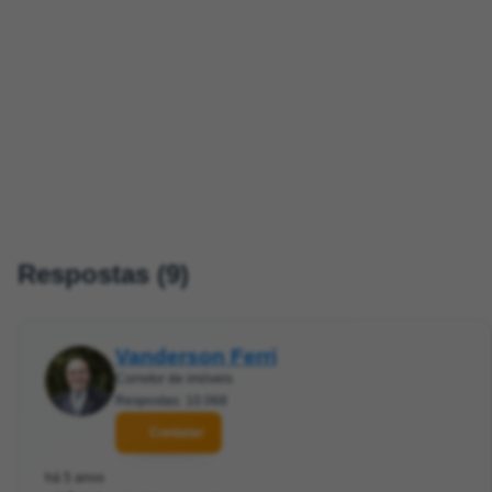
Respostas (9)
Vanderson Ferri
Corretor de imóveis
Respostas: 10.068
Contatar
há 5 anos