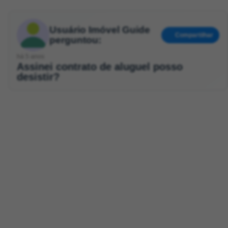
Usuário Imóvel Guide
Compartilhar
perguntou:
há 5 anos
Assinei contrato de aluguel posso
desistir?