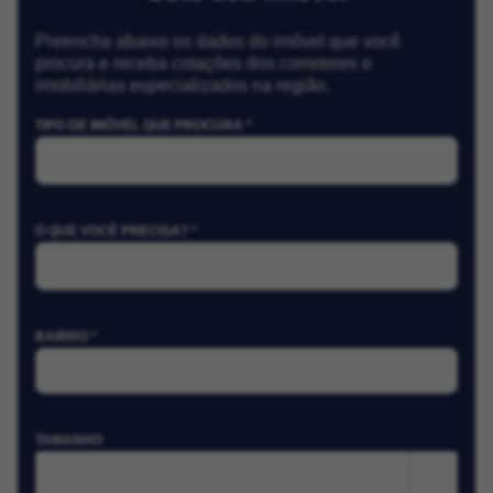
Preencha abaixo os dados do imóvel que você
procura e receba cotações dos corretores e
imobiliárias especializados na região.
TIPO DE IMÓVEL QUE PROCURA *
O QUE VOCÊ PRECISA? *
BAIRRO *
TAMANHO
m²