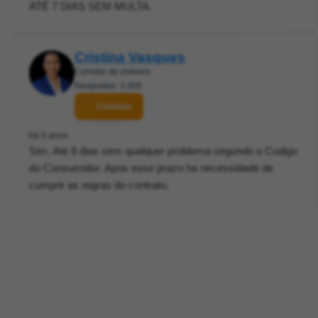
ATÉ 7 DIAS SEM MULTA.
Cristina Vasques
Corretor de imóveis
Respostas: 3.406
Contatar
há 5 anos
Sim. Até 8 dias sem qualquer problema segundo o Codigo
do Consumidor. Apos esse prazo ha necessidade de
cumprir as regras do contrato.