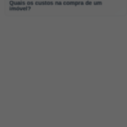
Quais os custos na compra de um
imóvel?