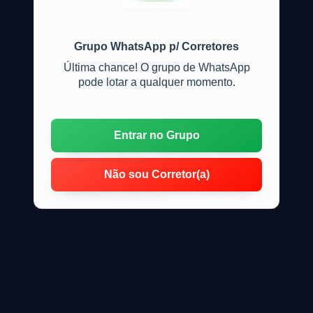
e locação de imóveis
Grupo WhatsApp p/ Corretores
Última chance! O grupo de WhatsApp
pode lotar a qualquer momento.
Entrar no Grupo
Não sou Corretor(a)