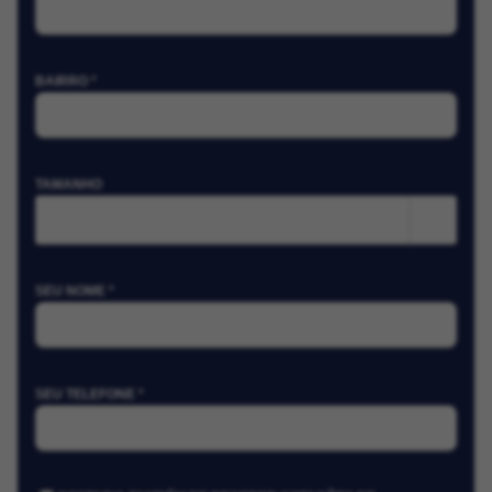
BAIRRO *
TAMANHO
m²
SEU NOME *
SEU TELEFONE *