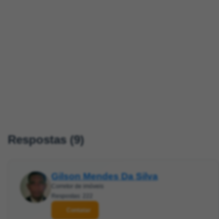
Respostas (9)
Gilson Mendes Da Silva
Corretor de imóveis
Respostas: 222
Contatar