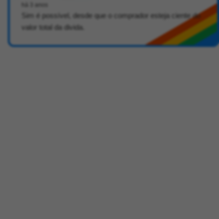
há 3 anos
Sim é possível, desde que o comprador esteja ciente do
valor total da divida.