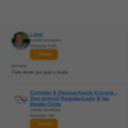
Lima
Corretor de imóveis
Respostas: 5.882
Contatar
há 5 anos
Pode desde que quite a divida.
Corretor E Despachante Correia -
Seu Imóvel Regularizado E Na
Media Certa
Corretor de imóveis
Respostas: 380
Contatar