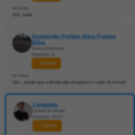
há 5 anos
Sim, pode.
Aparecida Freitas Silva Freitas
Silva
Síndico Profissional
Respostas: 15
Contatar
há 4 anos
Sim , desde que a dívida não ultrapasse o valor do imóvel.
Cerigatto
Corretor de imóveis
Respostas: 20.877
Contatar