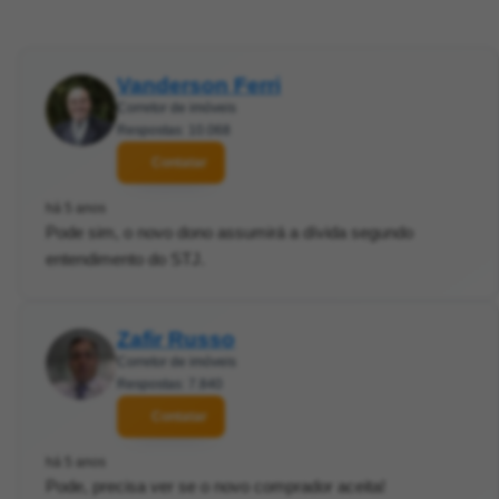
Vanderson Ferri
Corretor de imóveis
Respostas: 10.068
Contatar
há 5 anos
Pode sim, o novo dono assumirá a dívida segundo
entendimento do STJ.
Zafir Russo
Corretor de imóveis
Respostas: 7.840
Contatar
há 5 anos
Pode, precisa ver se o novo comprador aceita!