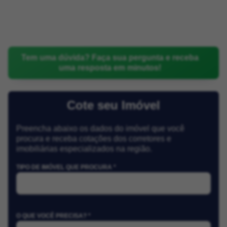
Tem uma dúvida? Faça sua pergunta e receba
uma resposta em minutos!
Cote seu Imóvel
Preencha abaixo os dados do imóvel que você
procura e receba cotações dos corretores e
imobiliárias especializados na região.
TIPO DE IMÓVEL QUE PROCURA *
O QUE VOCÊ PRECISA? *