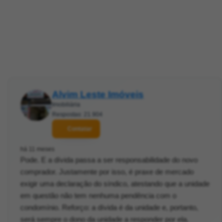
Alvim Leste Imóveis
Imobiliária
Respostas: 21.904
Contatar
há 11 meses
Pode. E a dívida passa a ser responsabilidade do novo
comprador. Justamente por isso, é praxe de mercado
exigir uma declaração do síndico, atestando que a unidade
em questão não tem nenhuma pendência com o
condomínio. Reforço: a dívida é da unidade e, portanto,
será sempre o dono da unidade a responder por ela.