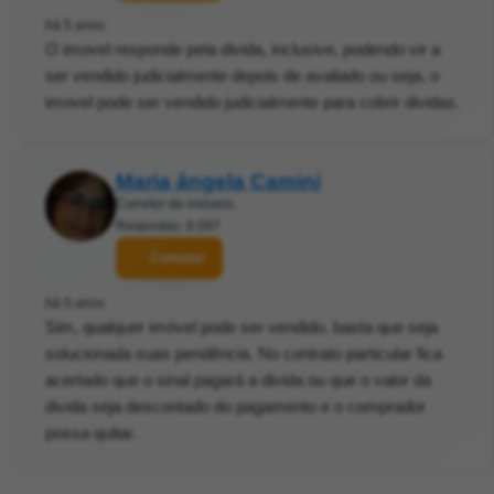
há 5 anos
O imovel responde pela divida, inclusive, podendo vir a
ser vendido judicialmente depois de avaliado ou seja, o
imovel pode ser vendido judicialmente para cobrir dividas.
Maria ângela Camini
Corretor de imóveis
Respostas: 8.097
Contatar
há 5 anos
Sim, qualquer imóvel pode ser vendido, basta que seja
solucionada suas pendência. No contrato particular fica
acertado que o sinal pagará a divida ou que o valor da
divida seja descontado do pagamento e o comprador
possa quitar.