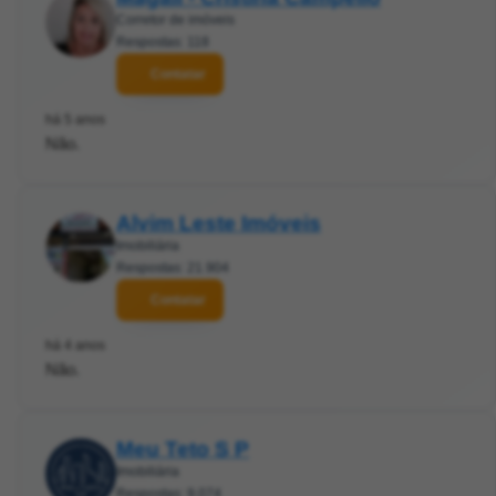
Corretor de imóveis
Respostas: 118
Contatar
há 5 anos
Não.
Alvim Leste Imóveis
Imobiliária
Respostas: 21.904
Contatar
há 4 anos
Não.
Meu Teto S P
Imobiliária
Respostas: 9.074