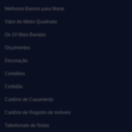
Melhores Bairros para Morar
Valor do Metro Quadrado
Os 10 Mais Baratos
Orçamentos
Decoração
Certidões
Certidão
Cartório de Casamento
Cartório de Registro de Imóveis
Tabelionato de Notas