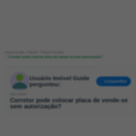
Imóvel Guide
Fórum
Fórum Corretor
Corretor pode colocar placa de vende-se sem autorização?
Usuário Imóvel Guide
Compartilhar
perguntou:
há 5 anos
Corretor pode colocar placa de vende-se
sem autorização?