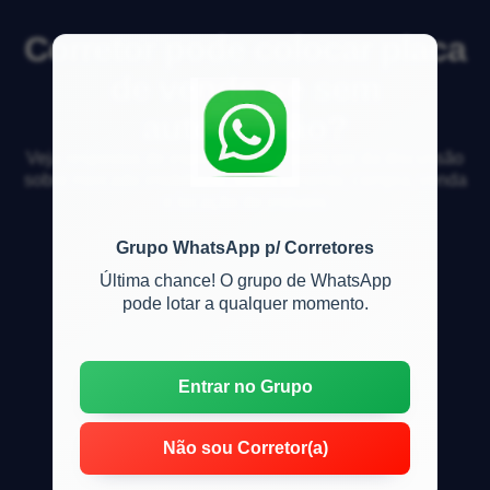
Corretor pode colocar placa
de vende-se sem
autorização?
Veja respostas de especialistas e participe da discussão
sobre mercado imobiliário, financiamento, compra, venda
e locação de imóveis
Grupo WhatsApp p/ Corretores
Última chance! O grupo de WhatsApp
pode lotar a qualquer momento.
Entrar no Grupo
Não sou Corretor(a)