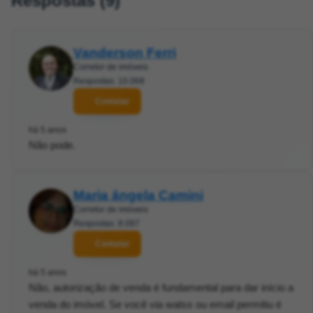
Respostas (9)
Vanderson Ferri
Corretor de imóveis
Respostas: 10.068
Contatar
há 5 anos
Não pode.
Maria ângela Camini
Corretor de imóveis
Respostas: 8.097
Contatar
há 5 anos
Não, autorização de venda é fundamental para dar início a
venda do imóvel. Se você via watss ou email permitiu é