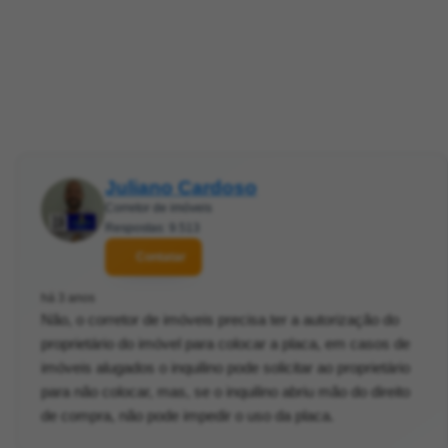
Juliano Cardoso
Corretor de imóveis
Respostas: 9.513
Contatar
há 3 anos
Não, o corretor de imóveis precisa ter a autorização do
proprietário do imóvel para colocar a placa, em casos de
imóveis alugados o inquilino pode solicitar ao proprietário
para não colocar, mas, se o inquilino abriu mão do direito
de compra, não pode impedir o uso da placa.