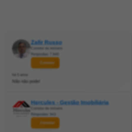
Zafir Russo
Corretor de imóveis
Respostas: 7.840
Contatar
há 5 anos
Não não pode!
Hercules - Gestão Imobiliária
Corretor de imóveis
Respostas: 943
Contatar