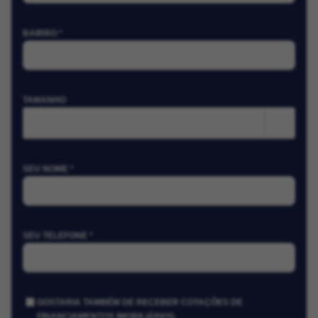
BAIRRO *
TAMANHO
m²
SEU NOME *
SEU TELEFONE *
GOSTARIA TAMBÉM DE RECEBER COTAÇÕES DE
FINANCIAMENTOS IMOBILIÁRIOS.