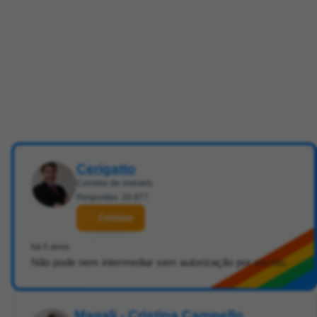
Cerigatto
Corretor de imóveis
Respostas: 20.877
Contatar
há 5 anos
Não pode nem intermediar sem autorização por escrito.
Magali - Cristina Campello