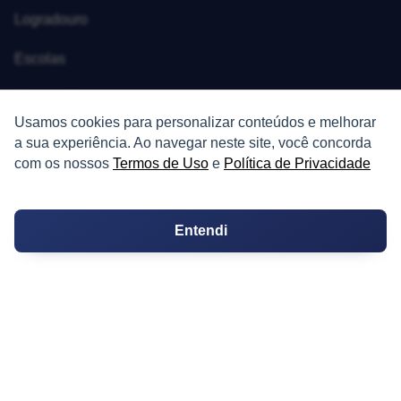
Logradouro
Escolas
Conversões
Usamos cookies para personalizar conteúdos e melhorar
Corretores de Imóveis
a sua experiência. Ao navegar neste site, você concorda
com os nossos
Termos de Uso
e
Política de Privacidade
Contratos
Guia de CRM
Entendi
Construtoras
Corretores da Construtora
Corretores do Condomínio
IMÓVEL