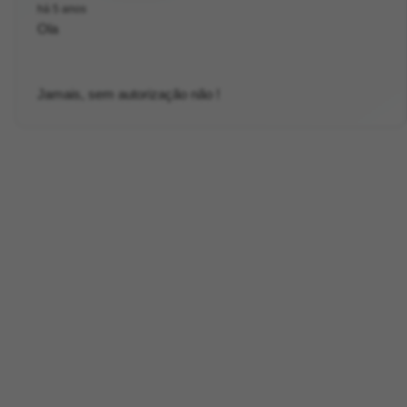
há 5 anos
Ola
Jamais, sem autorização não !