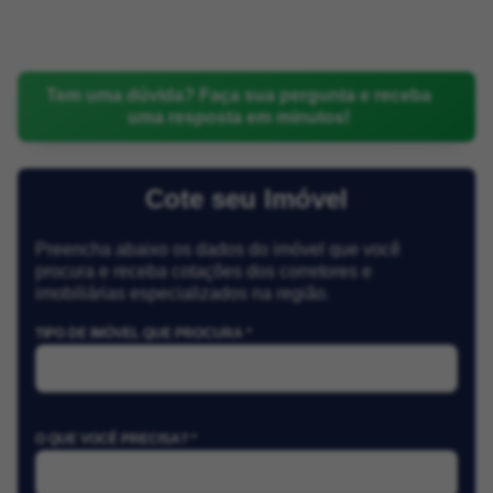
Tem uma dúvida? Faça sua pergunta e receba
uma resposta em minutos!
Cote seu Imóvel
Preencha abaixo os dados do imóvel que você
procura e receba cotações dos corretores e
imobiliárias especializados na região.
TIPO DE IMÓVEL QUE PROCURA *
O QUE VOCÊ PRECISA? *