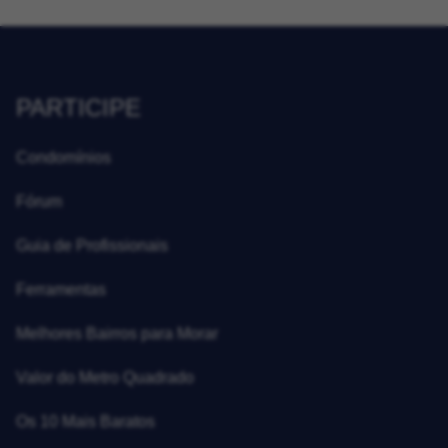
PARTICIPE
Condomínios
Fórum
Guia de Profissionais
Ferramentas
Melhores Bairros para Morar
Valor do Metro Quadrado
Os 10 Mais Baratos