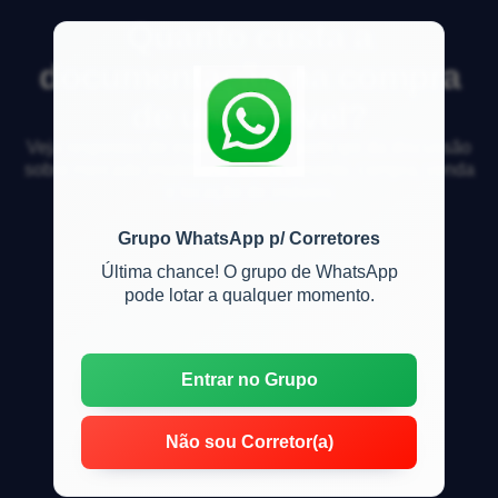
Quanto custa a
documentação na compra
de um imóvel?
Veja respostas de especialistas e participe da discussão
sobre mercado imobiliário, financiamento, compra, venda
e locação de imóveis
Grupo WhatsApp p/ Corretores
Última chance! O grupo de WhatsApp
pode lotar a qualquer momento.
Entrar no Grupo
Não sou Corretor(a)