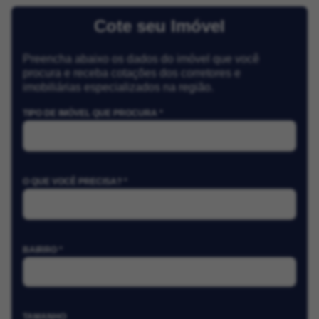
Cote seu Imóvel
Preencha abaixo os dados do imóvel que você
procura e receba cotações dos corretores e
imobiliárias especializados na região.
TIPO DE IMÓVEL QUE PROCURA *
O QUE VOCÊ PRECISA? *
BAIRRO *
TAMANHO