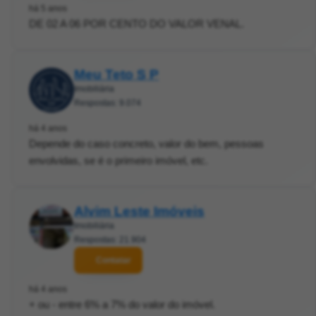
há 5 anos
DE 02 A 06 POR CENTO DO VALOR VENAL.
Meu Teto S P
Imobiliária
Respostas: 9.074
há 4 anos
Depende do caso concreto, valor do bem, pessoas
envolvidas, se é o primeiro imóvel, etc.
Alvim Leste Imóveis
Imobiliária
Respostas: 21.904
Contatar
há 4 anos
+ ou - entre 6% a 7% do valor do imóvel.