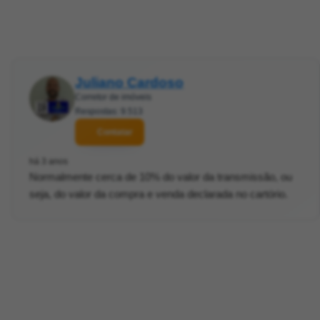
Juliano Cardoso
Corretor de imóveis
Respostas: 9.513
Contatar
há 3 anos
Normalmente cerca de 10% do valor da transmissão, ou
seja, do valor da compra e venda declarada no cartório.