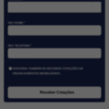
m²
SEU NOME *
SEU TELEFONE *
GOSTARIA TAMBÉM DE RECEBER COTAÇÕES DE
FINANCIAMENTOS IMOBILIÁRIOS.
Receber Cotações