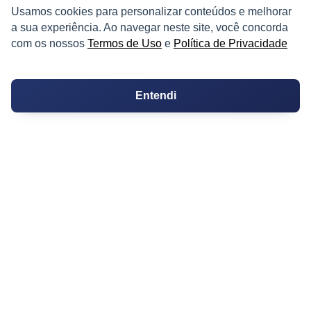
Corretores de Imóveis
Usamos cookies para personalizar conteúdos e melhorar
a sua experiência. Ao navegar neste site, você concorda
Contratos
com os nossos
Termos de Uso
e
Política de Privacidade
Guia de CRM
Entendi
Construtoras
Corretores da Construtora
Corretores do Condomínio
IMÓVEL
Apartamentos
Casas
Chácaras