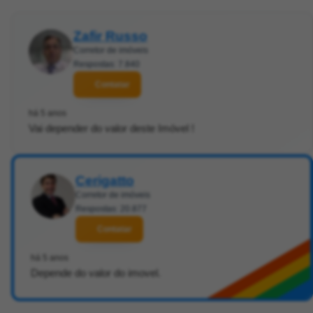
Zafir Russo
Corretor de imóveis
Respostas: 7.840
Contatar
há 5 anos
Vai depender do valor deste Imóvel !
Cerigatto
Corretor de imóveis
Respostas: 20.877
Contatar
há 5 anos
Depende do valor do imovel.