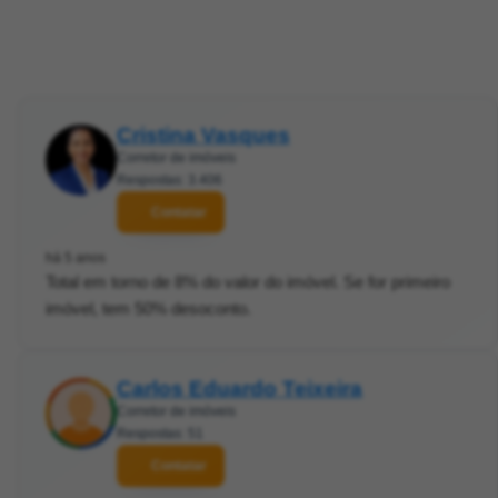
Cristina Vasques
Corretor de imóveis
Respostas: 3.406
Contatar
há 5 anos
Total em torno de 8% do valor do imóvel. Se for primeiro
imóvel, tem 50% desoconto.
Carlos Eduardo Teixeira
Corretor de imóveis
Respostas: 51
Contatar