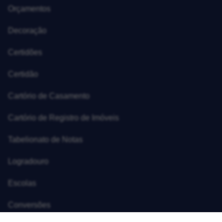
Orçamentos
Decoração
Certidões
Certidão
Cartório de Casamento
Cartório de Registro de Imóveis
Tabelionato de Notas
Logradouro
Escolas
Conversões