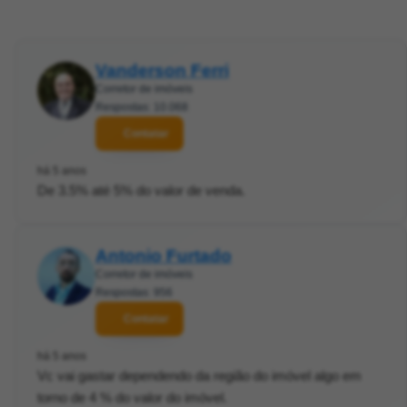
Vanderson Ferri
Corretor de imóveis
Respostas: 10.068
Contatar
há 5 anos
De 3.5% até 5% do valor de venda.
Antonio Furtado
Corretor de imóveis
Respostas: 956
Contatar
há 5 anos
Vc vai gastar dependendo da região do imóvel algo em
torno de 4 % do valor do imóvel.