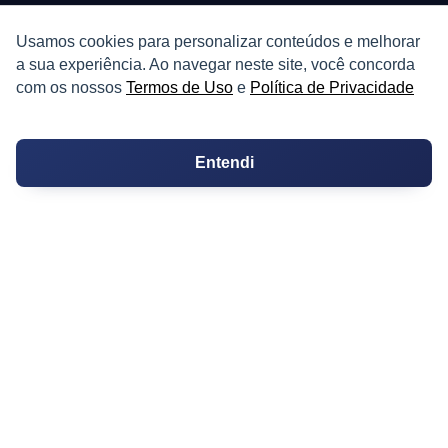
Usamos cookies para personalizar conteúdos e melhorar
a sua experiência. Ao navegar neste site, você concorda
PARTICIPE
com os nossos
Termos de Uso
e
Política de Privacidade
Condomínios
Entendi
Fórum
Guia de Profissionais
Ferramentas
Melhores Bairros para Morar
Valor do Metro Quadrado
Os 10 Mais Baratos
Orçamentos