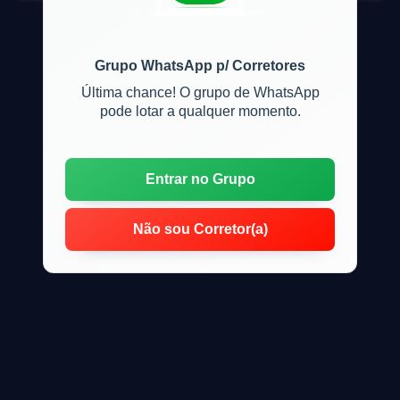
e locação de imóveis
Grupo WhatsApp p/ Corretores
Última chance! O grupo de WhatsApp
pode lotar a qualquer momento.
Entrar no Grupo
Não sou Corretor(a)