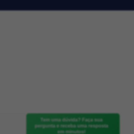
Tem uma dúvida? Faça sua
pergunta e receba uma resposta
em minutos!