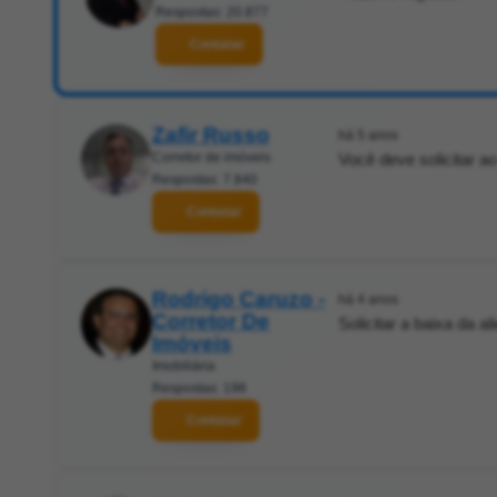
Respostas: 20.877
Contatar
Zafir Russo
há 5 anos
Corretor de imóveis
Você deve solicitar a
Respostas: 7.840
Contatar
Rodrigo Caruzo -
há 4 anos
Corretor De
Solicitar a baixa da a
Imóveis
Imobiliária
Respostas: 198
Contatar