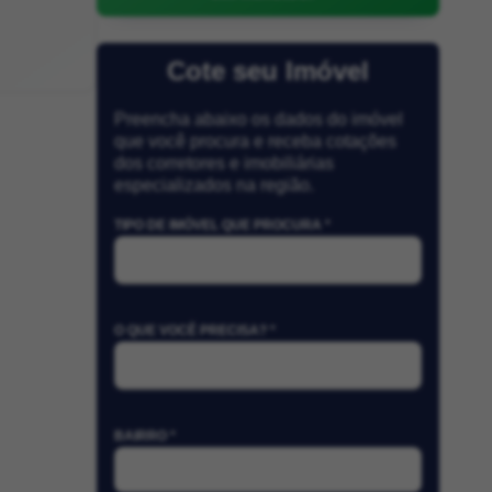
Cote seu Imóvel
Preencha abaixo os dados do imóvel
que você procura e receba cotações
dos corretores e imobiliárias
especializados na região.
TIPO DE IMÓVEL QUE PROCURA *
O QUE VOCÊ PRECISA? *
BAIRRO *