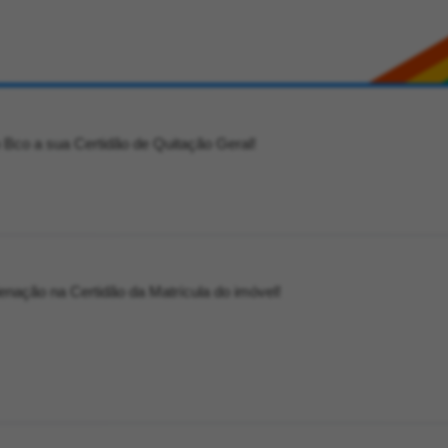
o Bco a sua Certidão de Quitação Geral!
lienação na Certidão da Matrícula do imóvel!