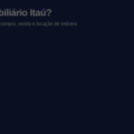
liário Itaú?
, compra, venda e locação de imóveis