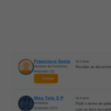
Francisco Serra
há 5 anos
Vendedor de Consórcios
Receber as documenta
Respostas: 111
Contatar
Meu Teto S P
há 4 anos
Imobiliária
Pedir o termo de qui
Respostas: 9.074
com os docs no cartór