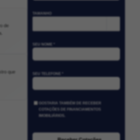
TAMANHO
m²
ro de
a.
SEU NOME *
stro que
SEU TELEFONE *
GOSTARIA TAMBÉM DE RECEBER
COTAÇÕES DE FINANCIAMENTOS
IMOBILIÁRIOS.
Receber Cotações