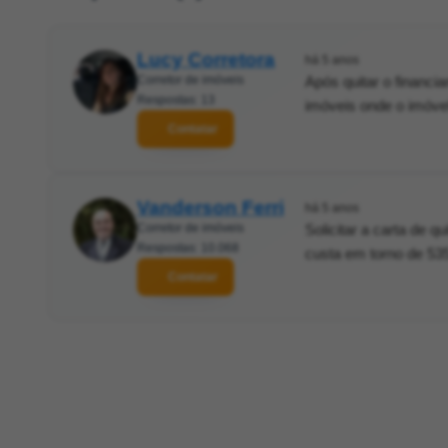
Lucy Corretora
há 5 anos
Corretor de imóveis
Após quitar o financi
Respostas: 13
imóveis onde o imóvel 
Contatar
Vanderson Ferri
há 5 anos
Corretor de imóveis
Solicitar a carta de q
Respostas: 10.068
custa em torno de 535
Contatar