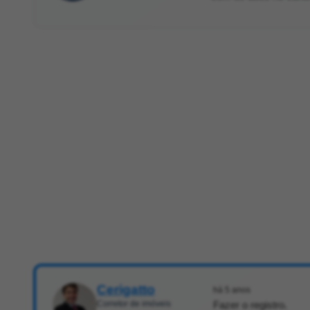
Cerigatto
há 5 anos
Corretor de imóveis
Fazer o registro.