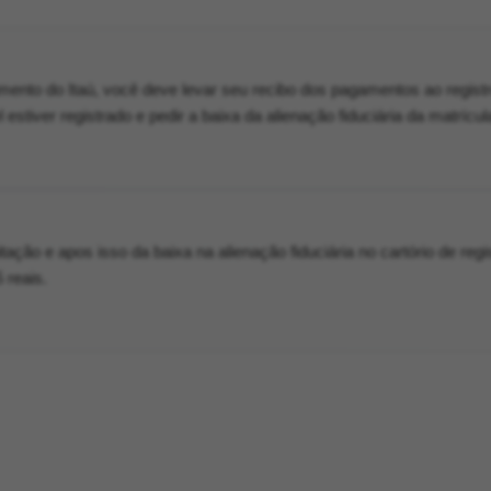
amento do Itaú, você deve levar seu recibo dos pagamentos ao regist
estiver registrado e pedir a baixa da alienação fiduciária da matrícul
uitação e apos isso da baixa na alienação fiduciária no cartório de regi
 reais.