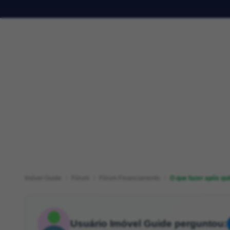
Imóvel Guide
Fórum
Fórum Financiamento
O que fazer após qui
Usuário Imóvel Guide perguntou: