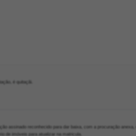
ção, é quitaçãi.
tação assinado reconhecido para dar baixa, com a procuração anexa,
io de imóveis para atualizar na matricula.