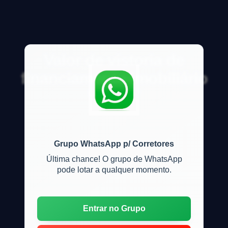
Valor de vistoria de
financiamento imobiliário
Quanto custa?
Grupo WhatsApp p/ Corretores
Última chance! O grupo de WhatsApp
pode lotar a qualquer momento.
Entrar no Grupo