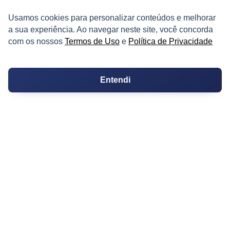
Usamos cookies para personalizar conteúdos e melhorar
PARTICIPE
a sua experiência. Ao navegar neste site, você concorda
com os nossos
Termos de Uso
e
Política de Privacidade
Condomínios
Entendi
Fórum
Guia de Profissionais
Ferramentas
Melhores Bairros para Morar
Valor do Metro Quadrado
Os 10 Mais Baratos
Orçamentos