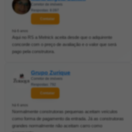
Corretor de imóveis
Respostas: 8.097
Contatar
há 6 anos
Aqui no RS a Melnick aceita desde que o adquirente
concorde com o preço de avaliação e o valor que será
pago pela construtora.
Grupo Zurique
Corretor de imóveis
Respostas: 792
Contatar
há 6 anos
Normalmente construtoras pequenas aceitam veículos
como forma de pagamento da entrada. Já as construtoras
grandes normalmente não aceitam carro como