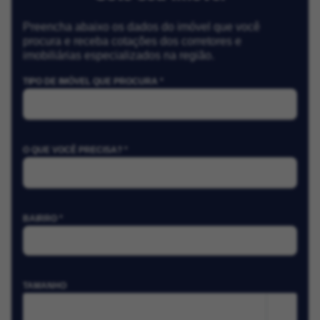
Preencha abaixo os dados do imóvel que você
procura e receba cotações dos corretores e
imobiliárias especializados na região.
TIPO DE IMÓVEL QUE PROCURA *
O QUE VOCÊ PRECISA? *
BAIRRO *
TAMANHO
m²