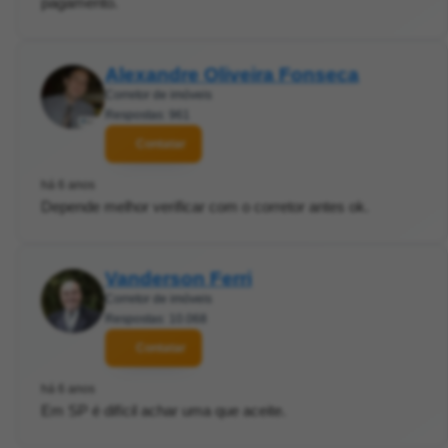
pagamento.
Alexandre Oliveira Fonseca
Corretor de imóveis
Respostas: 961
Contatar
há 6 anos
Depende melhor verificar com o corretor antes ok.
Vanderson Ferri
Corretor de imóveis
Respostas: 10.068
Contatar
há 6 anos
Em SP é difícil achar uma que aceite.