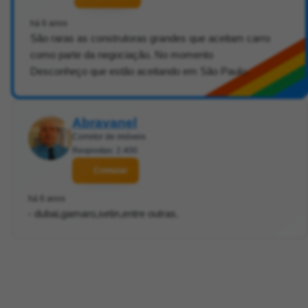
há 6 anos
São raras as construtoras grandes que aceitam carro
como parte da negociação. No momento
Desconheço que estão aceitando em São Paulo.
Abravanel
Corretor de imóveis
Respostas: 2.400
Contatar
há 6 anos
- dubai,gamaro,setin,entre outras.