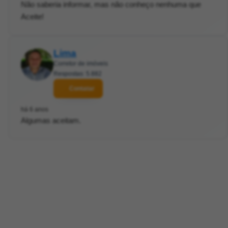
Não saberia informar, mas não conheço nenhuma que
Aceite!
Lima
Corretor de imóveis
Respostas: 5.882
Contatar
há 6 anos
Algumas aceitam.