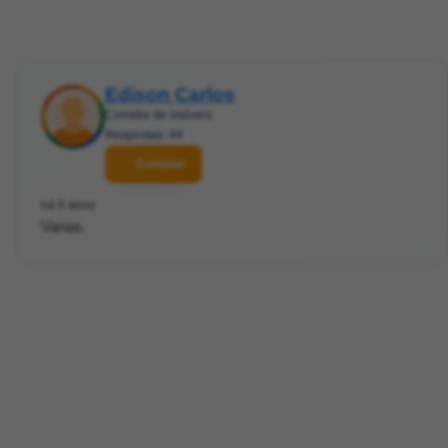
Edison Carlos
Corretor de imóveis
Respostas: 44
Contatar
há 6 anos
Varias.