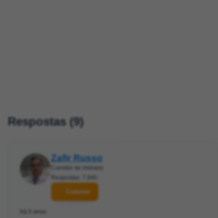
Respostas (9)
Zafir Russo
Corretor de imóveis
Respostas: 7.840
Contatar
há 5 anos