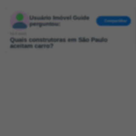
Usuário Imóvel Guide
Compartilhar
perguntou:
há 6 anos
Quais construtoras em São Paulo
aceitam carro?