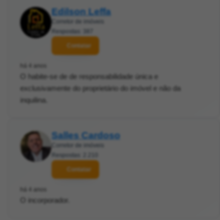
Edilson Leffa
Corretor de imóveis
Respostas: 387
Contatar
há 4 anos
O habite-se de de responsabilidade única e
exclusivamente do proprietário do imóvel e não da
inquilina.
Salles Cardoso
Corretor de imóveis
Respostas: 2.210
Contatar
há 4 anos
O incorporador.