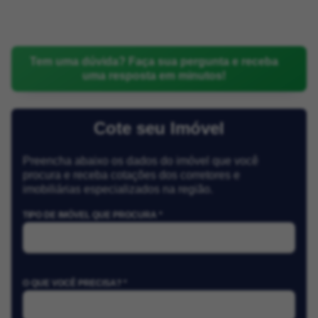
Tem uma dúvida? Faça sua pergunta e receba
uma resposta em minutos!
Cote seu Imóvel
Preencha abaixo os dados do imóvel que você
procura e receba cotações dos corretores e
imobiliárias especializados na região.
TIPO DE IMÓVEL QUE PROCURA *
O QUE VOCÊ PRECISA? *