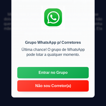
Minha mãe é dona de um imóvel e ela aluga há quase
dois anos sem um contrato formal. A inquilina toda vez não
quer assinar, parece ter medo de se comprometer. E minha
mãe não quer dispensar ela pois é uma boa pagadora. Ela
paga em dinheiro todos os meses
Grupo WhatsApp p/ Corretores
Última chance! O grupo de WhatsApp
pode lotar a qualquer momento.
Entrar no Grupo
Não sou Corretor(a)