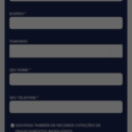
BAIRRO *
TAMANHO
m²
SEU NOME *
SEU TELEFONE *
GOSTARIA TAMBÉM DE RECEBER COTAÇÕES DE
FINANCIAMENTOS IMOBILIÁRIOS.