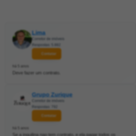
Lima
Corretor de imóveis
Respostas: 5.882
Contatar
há 5 anos
Deve fazer um contrato.
Grupo Zurique
Corretor de imóveis
Respostas: 792
Contatar
há 5 anos
Se a inquilina nao tem contrato, e ela pagar todos os