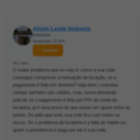
Alvim Leste Imóveis
Imobiliária
Respostas: 21.904
Contatar
há 1 ano
O maior problema que eu vejo é: como a sua mãe
consegue comprovar a transação de locação, se o
pagamento é feito em dinheiro? Veja bem: contratos
verbais também são válidos, mas, numa demanda
judicial, se o pagamento é feito por PIX da conta da
locatária, já é uma prova de que existe um ajuste entre as
partes. Do jeito que está, sua mãe fica com todos os
riscos. Se o problema da locatária é a falta de habite-se,
quem o providencia e paga por ele é sua mãe.