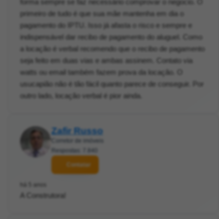
forma sempre se faz necessário comprovar o negocio. O
primeiro de tudo é que sua mãe mantenha em dia o
pagamento do IPTU. Isso já afasta o risco e sempre e
indispensável dar recibo de pagamento do aluguel. Como
a locação é verbal recomendo que o recibo de pagamento
seja feito em duas vias e ambas assinem. Contato via
watts ou email também fazem prova da locação. O
usucapião não é tão fácil quanto parece de conseguir. Por
outro lado, locação verbal é pior ainda.
Zafir Russo
Corretor de imóveis
Respostas: 7.840
Contatar
há 5 anos
A Construtora!