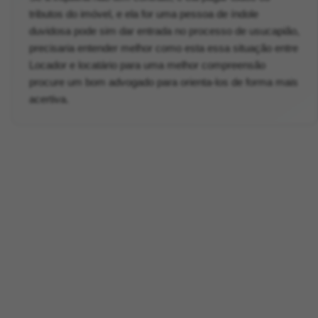
tributos do imóvel, e ela for uma pessoa de índole
duvidosa pode sim dar entrada no processo de usucapião,
precisaria entender melhor como esta essa situação entre
Locador e locatário para uma melhor compreensão
procure um bom advogado para orienta-los de forma mais
acertiva.