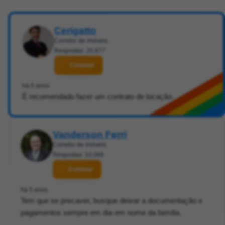
Cerigatto
Corretor de imóveis
Respostas: 20.877
Contatar
há 5 anos
É recomendado fazer um contrato de locação.
Vanderson Ferri
Corretor de imóveis
Respostas: 10.068
Contatar
há 5 anos
Tem que se precaver, busque deixar a documentação e
pagamentos sempre em dia em nome da família.