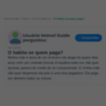
Imóvel Guide
Fórum
Fórum Habite-se
O habite-se quem paga?
Usuário Imóvel Guide
Compartilhar
perguntou:
há 5 anos
O habite-se quem paga?
Minha mãe é dona de um imóvel e ela aluga há quase dois
anos sem um contrato formal. A inquilina toda vez não quer
assinar, parece ter medo de se comprometer. E minha mãe
não quer dispensar ela pois é uma boa pagadora. Ela paga
em dinheiro todos os meses