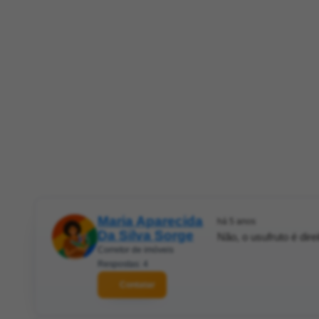
Maria Aparecida
há 5 anos
Da Silva Sorge
Não, o usufruto é dir
Corretor de imóveis
Respostas: 4
Contatar