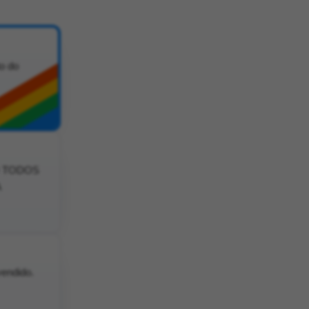
o do
O TODOS
A
vendido.