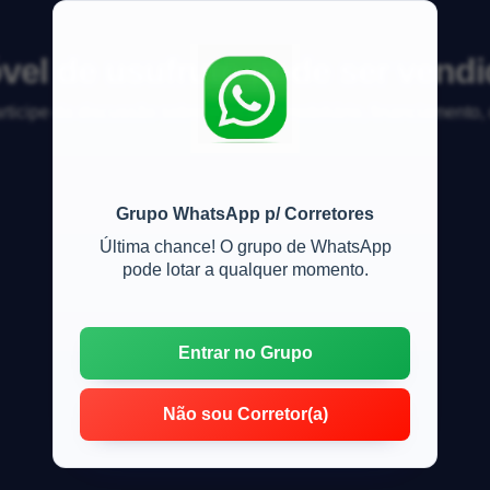
vel de usufruto pode ser vend
articipe da discussão sobre mercado imobiliário, financiamento
Grupo WhatsApp p/ Corretores
Última chance! O grupo de WhatsApp
pode lotar a qualquer momento.
Entrar no Grupo
Não sou Corretor(a)