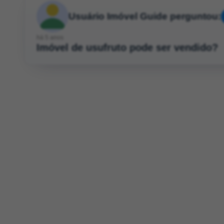
Usuário Imóvel Guide perguntou:
há 5 anos
Imóvel de usufruto pode ser vendido?