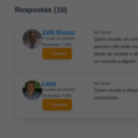
Respostas (10)
Zafir Russo
há 5 anos
Corretor de imóveis
Quem recebe um imóve
Respostas: 7.840
parcial e não pode ve
direito de receber o d
Contatar
ou moradia a alguém.
Lima
há 5 anos
Corretor de imóveis
Quem recebe a doação
Respostas: 5.882
usufrutuário.
Contatar