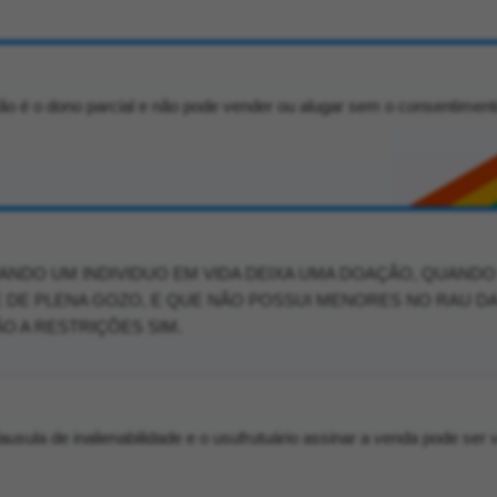
 é o dono parcial e não pode vender ou alugar sem o consentiment
ANDO UM INDIVIDUO EM VIDA DEIXA UMA DOAÇÃO, QUAND
E DE PLENA GOZO, E QUE NÃO POSSUI MENORES NO RAU D
O A RESTRIÇÕES SIM.
ausula de inalienabilidade e o usufrutuário assinar a venda pode ser 