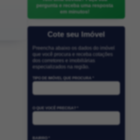
pergunta e receba uma resposta
em minutos!
Cote seu Imóvel
Preencha abaixo os dados do imóvel
que você procura e receba cotações
dos corretores e imobiliárias
especializados na região.
TIPO DE IMÓVEL QUE PROCURA *
O QUE VOCÊ PRECISA? *
BAIRRO *