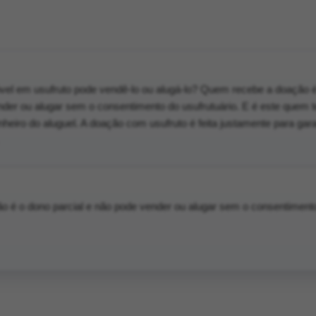
l em usufruto pode vendê-lo ou alugá-lo? Quem recebe a doação 
nder ou alugar sem o consentimento do usufrutuário. E é este quem 
inheiro do aluguel. A doação com usufruto é feita justamente para gara
 é o dono parcial e não pode vender ou alugar sem o consentiment