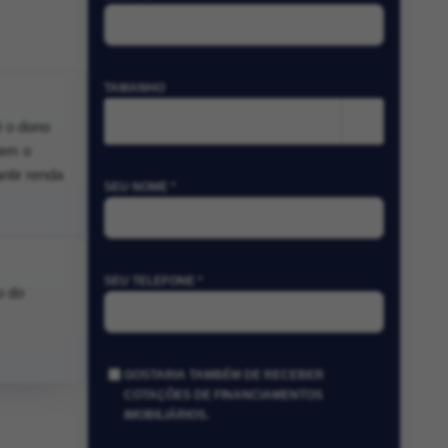
TAMANHO
m²
é o dono
tem o
ntir renda
SEU NOME *
SEU TELEFONE *
o do
GOSTARIA TAMBÉM DE RECEBER
COTAÇÕES DE FINANCIAMENTOS
IMOBILIÁRIOS.