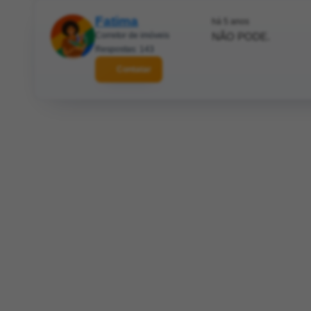
Fatima
há 5 anos
Corretor de imóveis
NÃO PODE.
Respostas: 143
Contatar