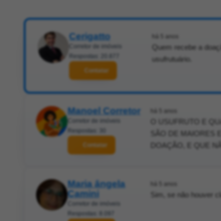
Cerigatto
há 5 anos
Corretor de imóveis
Quem recebe a doação
Respostas: 20.877
usufrutuário.
Contatar
Manoel Corretor
há 5 anos
Corretor de imóveis
O USUFRUTO E QU
Respostas: 30
SÃO DE MAIORES 
DOAÇÃO, E QUE NÃ
Contatar
Maria ângela
há 5 anos
Camini
Sim, se não houver cl
Corretor de imóveis
Respostas: 8.097