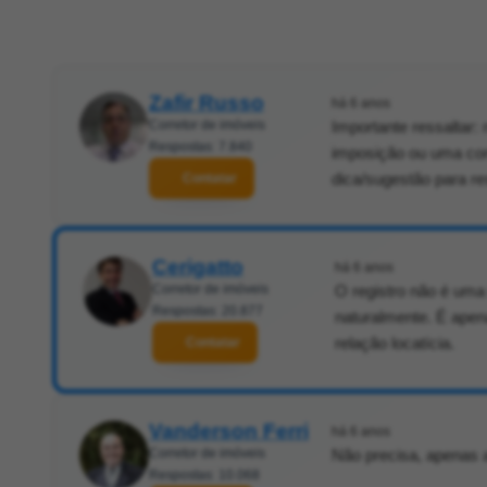
Zafir Russo
há 6 anos
Corretor de imóveis
Importante ressaltar:
Respostas: 7.840
imposição ou uma con
dica/sugestão para res
Contatar
Cerigatto
há 6 anos
Corretor de imóveis
O registro não é uma
Respostas: 20.877
naturalmente. É apen
relação locatícia.
Contatar
Vanderson Ferri
há 6 anos
Corretor de imóveis
Não precisa, apenas 
Respostas: 10.068