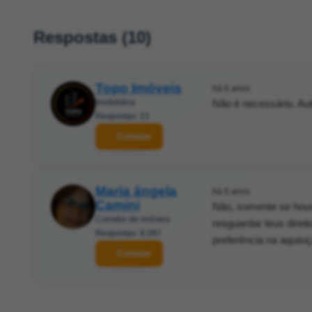
Respostas (10)
Topo Imóveis
há 6 anos
Imobiliária
Não é necessário. Aute
Respostas: 21
Contatar
Maria ângela
há 6 anos
Camini
Não, somente se houv
Corretor de imóveis
resguardar teus direi
Respostas: 8.097
preferência na aquisiç
Contatar