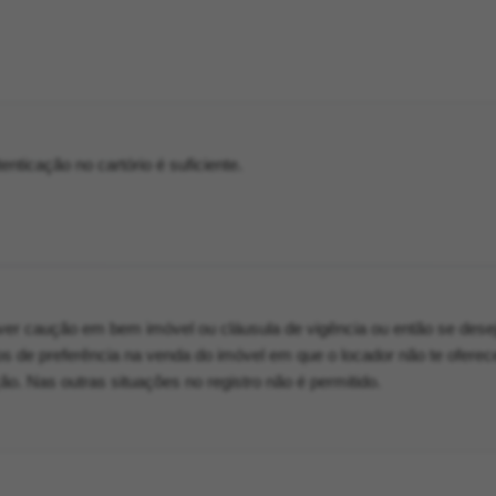
nticação no cartório é suficiente.
er caução em bem imóvel ou cláusula de vigência ou então se dese
tos de preferência na venda do imóvel em que o locador não te oferec
ão. Nas outras situações no registro não é permitido.