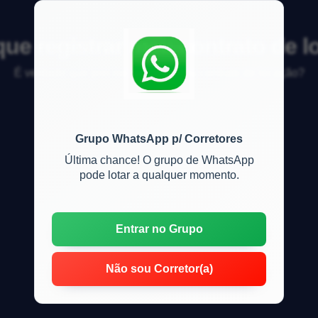
ue registrar meu contrato de 
É verdade que preciso registrar meu contrato de locação?
Grupo WhatsApp p/ Corretores
Última chance! O grupo de WhatsApp
pode lotar a qualquer momento.
Entrar no Grupo
Não sou Corretor(a)