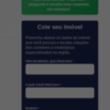
pergunta e receba uma resposta
em minutos!
Cote seu Imóvel
Preencha abaixo os dados do imóvel
que você procura e receba cotações
dos corretores e imobiliárias
especializados na região.
TIPO DE IMÓVEL QUE PROCURA *
O QUE VOCÊ PRECISA? *
BAIRRO *