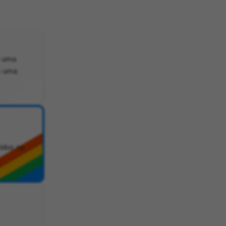
é uma
s uma
vidos na