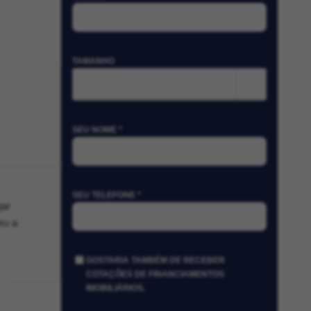
TAMANHO
m²
SEU NOME *
SEU TELEFONE *
jar
eu a
GOSTARIA TAMBÉM DE RECEBER
COTAÇÕES DE FINANCIAMENTOS
IMOBILIÁRIOS.