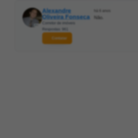
Alexandre
há 6 anos
Oliveira Fonseca
Não.
Corretor de imóveis
Respostas: 961
Contatar