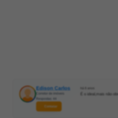
Edison Carlos
há 6 anos
Corretor de imóveis
É o ideal,mais não obr
Respostas: 44
Contatar