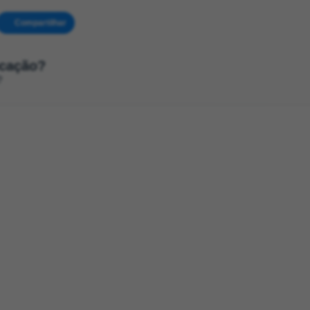
Compartilhar
ocação?
?