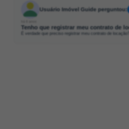
Usuário Imóvel Guide perguntou:
há 6 anos
Tenho que registrar meu contrato de l
É verdade que preciso registrar meu contrato de locação