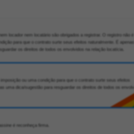
 nem locador nem locatário são obrigados a registrar. O registro não 
dição para que o contrato surte seus efeitos naturalmente. É apena
guardar os direitos de todos os envolvidos na relação locatícia.
 imposição ou uma condição para que o contrato surte seus efeitos
as uma dica/sugestão para resguardar os direitos de todos os envol
assine é reconheça firma.