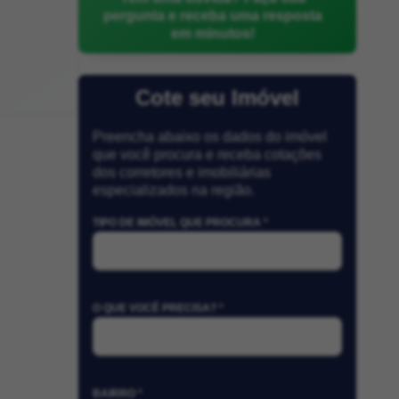
pergunta e receba uma resposta
em minutos!
Cote seu Imóvel
Preencha abaixo os dados do imóvel
que você procura e receba cotações
dos corretores e imobiliárias
especializados na região.
TIPO DE IMÓVEL QUE PROCURA *
O QUE VOCÊ PRECISA? *
BAIRRO *