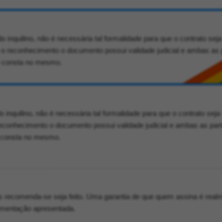
o inquilino, não é necessária tal formalidade para que o contrato seja
 reconhecimento o documento possui validade judicial e ambas as 
 consta no mesmo.
 inquilino, não é necessária tal formalidade para que o contrato seja 
conhecimento o documento possui validade judicial e ambas as par
 consta no mesmo.
as recomenda-se seja feito. Uma garantia de que quem assina é real
mentação apresentada.