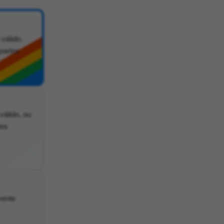
 válido,
partes
válido, ou
tes
mente