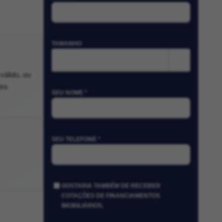
TAMANHO
m²
válido, ou
tes
SEU NOME *
SEU TELEFONE *
GOSTARIA TAMBÉM DE RECEBER
COTAÇÕES DE FINANCIAMENTOS
IMOBILIÁRIOS.