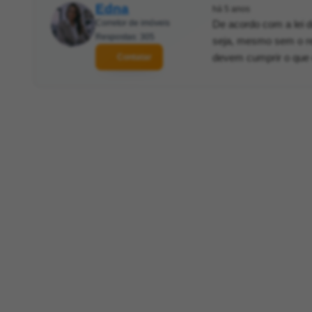
Edna
há 5 anos
Corretor de imóveis
De acordo com a lei do
Respostas: 305
seja, mesmo sem o re
devem cumprir o que
Contatar