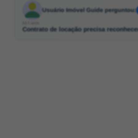
Usuário Imóvel Guide perguntou:
há 5 anos
Contrato de locação precisa reconhece