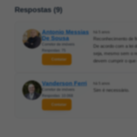
Respostas (9)
Antonio Messias
há 5 anos
De Sousa
Reconhecimento de fi
Corretor de imóveis
De acordo com a lei do
Respostas: 75
seja, mesmo sem o re
Contatar
devem cumprir o que
Vanderson Ferri
há 5 anos
Corretor de imóveis
Sim é necessário.
Respostas: 10.068
Contatar