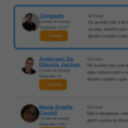
Cerigatto
há 5 anos
Corretor de imóveis
De acordo com a lei d
Respostas: 20.877
ou seja, mesmo sem o
devem cumprir o que
Contatar
Anderson De
há 5 anos
Oliveira Jacinto
De acordo com a lei do
Corretor de imóveis
seja, mesmo sem o re
Respostas: 14
devem cumprir o que
Contatar
Maria ângela
há 5 anos
Camini
Não é obrigatório, m
Corretor de imóveis
quem consta na docu
Respostas: 8.097