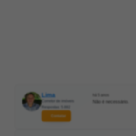
Lima
há 5 anos
Corretor de imóveis
Não é necessário.
Respostas: 5.882
Contatar