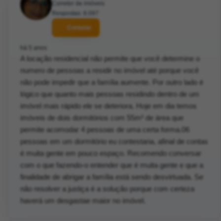
Corretor de imóveis
Respostas: 8.097
Contatar
há 5 anos
A locação residencial não permite que você determine o
numero de pessoas a residir no imóvel até porque você
não pode impedir que a família aumente. Por outro lado é
lógico que quanto mais pessoas residindo dentro de um
imóvel mais rápido ele se deteriora. Hoje em dia temos
imóveis de dois dormitórios com 55m² de área que
permite acomodar 4 pessoas de uma certa forma.06
pessoas em um dormitório eu contestaria, afinal de contas
é muita gente em pouco espaço. Recomendo conversar
com o que fazendo-o entender que é muita gente e que a
finalidade de abrigar a família está sendo desvirtuada. Se
não resolver a justiça é a solução porque com certeza
haverá um desgastae maior no imóvel.