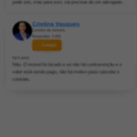
pode sim, mas para isso, vai precisar de um advogado.
Cristina Vasques
Corretor de imóveis
Respostas: 3.406
Contatar
há 5 anos
Não. O imóvel foi locado e se não há contravenção e o
valor está sendo pago, não há motivo para cancelar o
contrato.