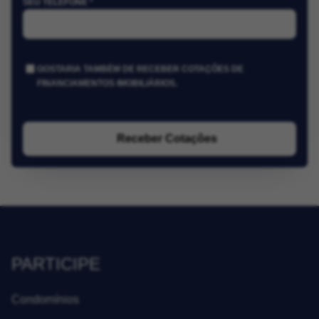
SEU TELEFONE *
GOSTARIA TAMBÉM DE RECEBER COTAÇÕES DE
FINANCIAMENTOS IMOBILIÁRIOS.
Receber Cotações
PARTICIPE
Condomínios