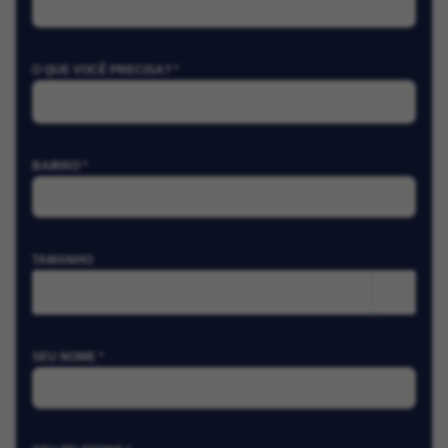
O QUE VOCÊ PRECISA? *
BAIRRO *
TAMANHO
m²
SEU NOME *