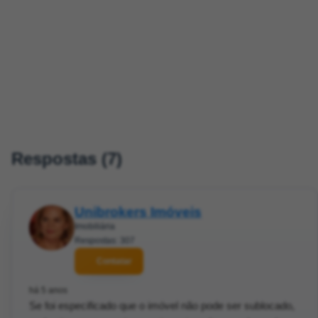
Respostas (7)
Unibrokers Imóveis
Imobiliária
Respostas: 307
Contatar
há 5 anos
Se foi especificado que o imóvel não pode ser sublocado,