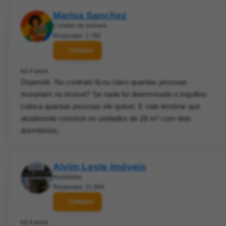
Marisa Sanchez
Corretor de imóveis
Respostas: 2.780
Contatar
há 4 anos
Depende. No contrato ficou claro quantas pessoas
morariam no imóvel? Se nada foi determinado o inquilino
coloca quantas pessoas ele quiser. E vale lembrar que
atualmente constrói-se unidades de 28 m² com dois
dormitórios.
Alvim Leste Imóveis
Imobiliária
Respostas: 21.889
Contatar
há 4 anos