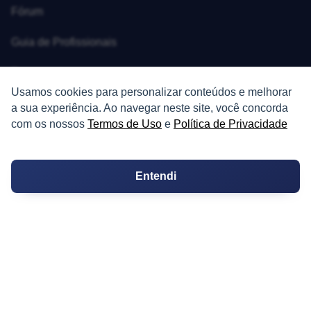
Fórum
Guia de Profissionais
Ferramentas
Usamos cookies para personalizar conteúdos e melhorar
Melhores Bairros para Morar
a sua experiência. Ao navegar neste site, você concorda
com os nossos
Termos de Uso
e
Política de Privacidade
Valor do Metro Quadrado
Os 10 Mais Baratos
Entendi
Orçamentos
Decoração
Certidões
Certidão