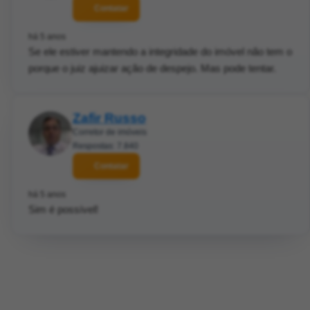
Contatar
há 5 anos
Se ele estiver mantendo a integridade do imóvel não tem o
porque o juiz ajuizar ação de despejo. Mas pode tentar.
Zafir Russo
Corretor de imóveis
Respostas: 7.840
Contatar
há 5 anos
Sim é possível!