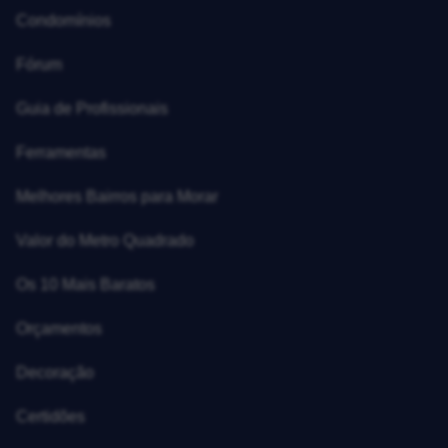
Condomínios
Fórum
Guia de Profissionais
Ferramentas
Melhores Bairros para Morar
Valor do Metro Quadrado
Os 10 Mais Baratos
Orçamentos
Decoração
Certidões