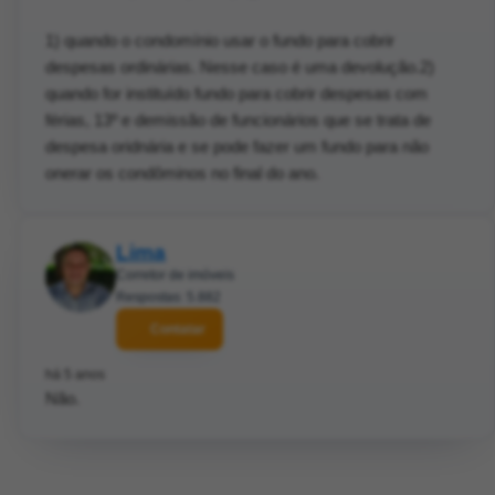
1) quando o condomínio usar o fundo para cobrir
despesas ordinárias. Nesse caso é uma devolução.2)
quando for instituído fundo para cobrir despesas com
férias, 13º e demissão de funcionários que se trata de
despesa oridnária e se pode fazer um fundo para não
onerar os condôminos no final do ano.
Lima
Corretor de imóveis
Respostas: 5.882
Contatar
há 5 anos
Não.