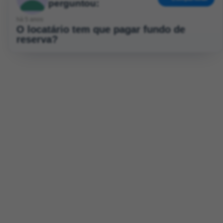
perguntou:
há 5 anos
O locatário tem que pagar fundo de
reserva?