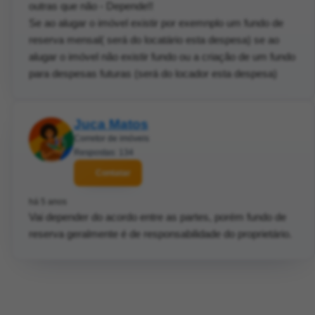
outras que não - Depende!!
Se ao alugar o imóvel existir por exemnplo um fundo de
reserva mensal( será do locatário esta despesa) se ao
alugar o imóvel não existir fundo ou a criação de um fundo
para despesas futuras (será do locador esta despesa)
Juca Matos
Corretor de imóveis
Respostas: 134
Contatar
há 5 anos
Vai depender do acordo entre as partes, porém fundo de
reserva geralmente é de responsabilidade do proprietário.