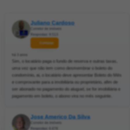
Juliano Cardoso
Corretor de imóveis
Respostas: 9.513
Contatar
há 3 anos
Sim, o locatário paga o fundo de reserva e outras taxas,
uma vez que não tem como desmembrar o boleto do
condomínio, ai, o locatário deve apresentar Boleto do Mês
e comprovante para a imobiliária ou proprietário, afim de
ser abonado no pagamento do aluguel, se for imobiliária e
pagamento em boleto, o abono vira no mês seguinte.
Jose Americo Da Silva
Corretor de imóveis
Respostas: 6.678