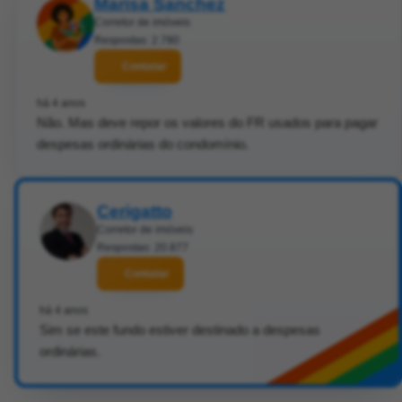
Marisa Sanchez
Corretor de imóveis
Respostas: 2.780
Contatar
há 4 anos
Não. Mas deve repor os valores do FR usados para pagar
despesas ordinárias do condomínio.
Cerigatto
Corretor de imóveis
Respostas: 20.877
Contatar
há 4 anos
Sim se este fundo estiver destinado a despesas
ordinárias.