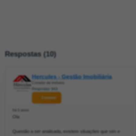
Respostas (10)
Hercules - Gestão Imobiliária
Corretor de imóveis
Respostas: 943
Contatar
há 5 anos
Ola
Questão a ser analisada, existem situações que sim e