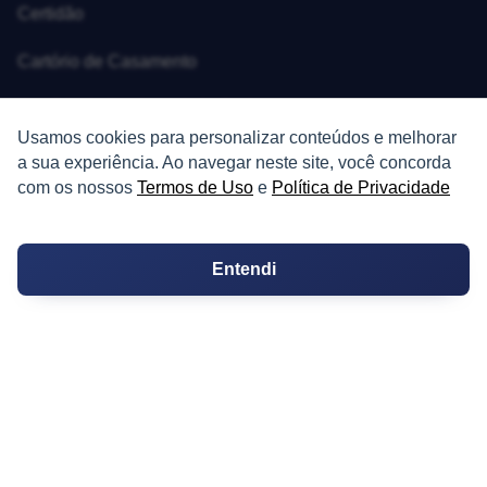
Certidão
Cartório de Casamento
Cartório de Registro de Imóveis
Usamos cookies para personalizar conteúdos e melhorar
Tabelionato de Notas
a sua experiência. Ao navegar neste site, você concorda
com os nossos
Termos de Uso
e
Política de Privacidade
Logradouro
Escolas
Entendi
Conversões
Corretores de Imóveis
Contratos
Guia de CRM