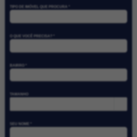
TIPO DE IMÓVEL QUE PROCURA *
O QUE VOCÊ PRECISA? *
BAIRRO *
TAMANHO
m²
SEU NOME *