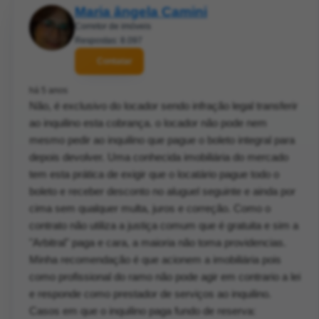
Maria ângela Camini
Corretor de imóveis
Respostas: 8.097
Contatar
há 5 anos
Não, é exclusivo do locador sendo infração legal transferir
ao inquilino esta cobrança. o locador não pode nem
mesmo pedir ao inquilino que pague o boleto integral para
depois devolver. Uma conhecida imobiliária do mercado
tem esta prática de exigir que o locatário pague todo o
boleto e receber desconto no aluguel seguinte e ainda por
cima sem qualquer multa, juros e correção. Como o
contrato não utiliza a justiça comum que é gratuita e sim a
"Arbitral" paga e cara, a maioria não toma providencias.
Minha recomendação é que acionem a imobiliária pois
como profissional do ramo não pode agir em contrario a lei
e responde como prestador de serviços ao inquilino.
Casos em que o inquilino paga fundo de reserva: