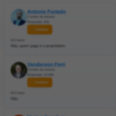
Antonio Furtado
Corretor de imóveis
Respostas: 956
Contatar
há 5 anos
Não, quem paga é o proprietário.
Vanderson Ferri
Corretor de imóveis
Respostas: 10.068
Contatar
há 5 anos
Não.