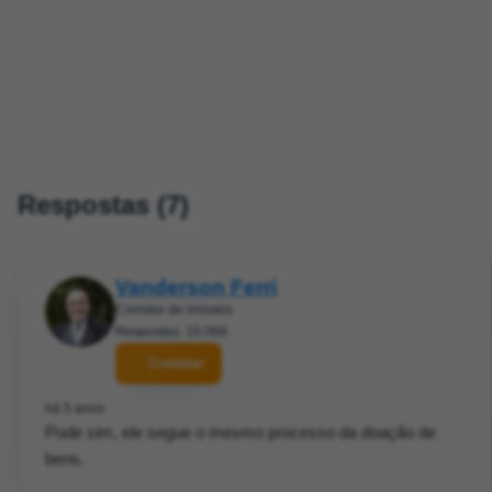
Respostas (7)
Vanderson Ferri
Corretor de imóveis
Respostas: 10.068
Contatar
há 5 anos
Pode sim, ele segue o mesmo processo da doação de
bens.