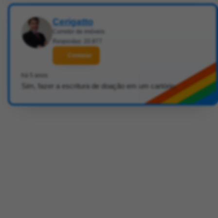
Cerigatto
Corretor de imóveis
Respostas: 20.877
Contatar
há 5 anos
Sim, fazer a escritura de doação em um cartório.