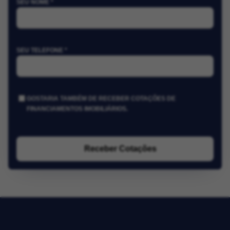
SEU NOME *
SEU TELEFONE *
GOSTARIA TAMBÉM DE RECEBER COTAÇÕES DE
FINANCIAMENTOS IMOBILIÁRIOS.
Receber Cotações