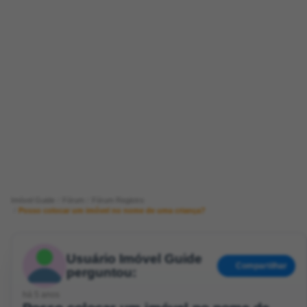
Imóvel Guide
Fórum
Fórum Registro
Posso colocar um imóvel no nome de uma criança?
Usuário Imóvel Guide
Compartilhar
perguntou:
há 5 anos