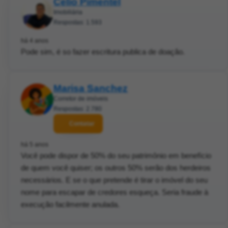
Celio Pimentel
Imobiliária
Respostas: 1.593
há 4 anos
Pode sim, é so fazer escritura publica de doação.
Marisa Sanchez
Corretor de imóveis
Respostas: 2.780
Contatar
há 5 anos
Você pode dispor de 50% do seu patrimônio em benefício
de quem você quiser; os outros 50% serão dos herdeiros
necessários. E se o que pretende é tirar o imóvel do seu
nome para escapar de credores esqueça. Seria fraude à
execução facilmente anulada.