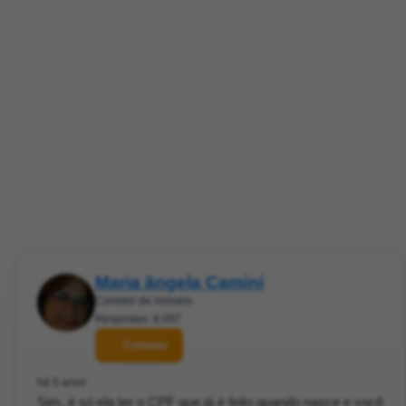
Maria ângela Camini
Corretor de imóveis
Respostas: 8.097
Contatar
há 5 anos
Sim, é só ela ter o CPF que já é feito quando nasce e você