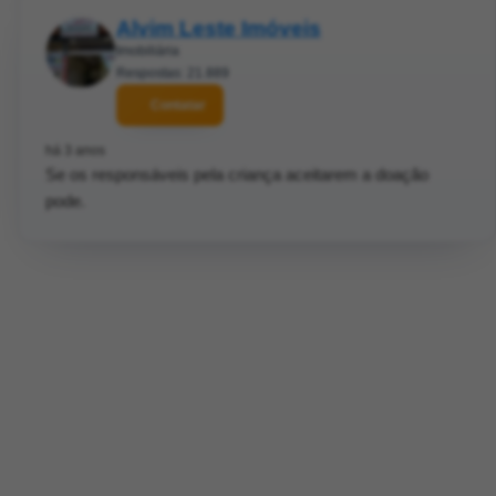
Alvim Leste Imóveis
Imobiliária
Respostas: 21.889
Contatar
há 3 anos
Se os responsáveis pela criança aceitarem a doação
pode.