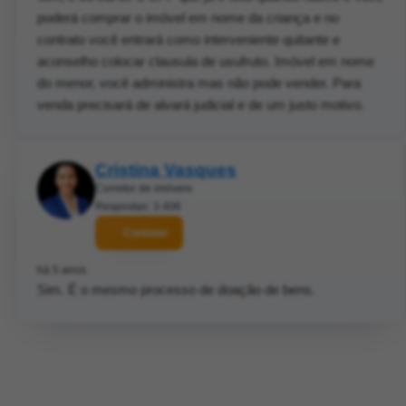
poderá comprar o imóvel em nome da criança e no
contrato você entrará como interveniente quitante e
aconselho colocar clausula de usufruto. Imóvel em nome
do menor, você administra mas não pode vender. Para
venda precisará de alvará judicial e de um justo motivo.
Cristina Vasques
Corretor de imóveis
Respostas: 3.406
Contatar
há 5 anos
Sim. É o mesmo processo de doação de bens.