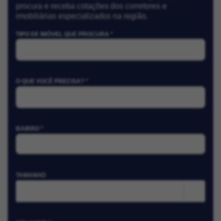
procura e receba cotações dos corretores e
imobiliárias especializados na região.
TIPO DE IMÓVEL QUE PROCURA *
O QUE VOCÊ PRECISA? *
BAIRRO *
TAMANHO
m²