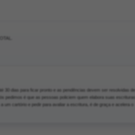
OTAL.
é 30 dias para ficar pronto e as pendências devem ser resolvidas de
ós pedimos é que as pessoas policiem quem elabora suas escrituras
 um cartório e pedir para avaliar a escritura, é de graça e acelera o