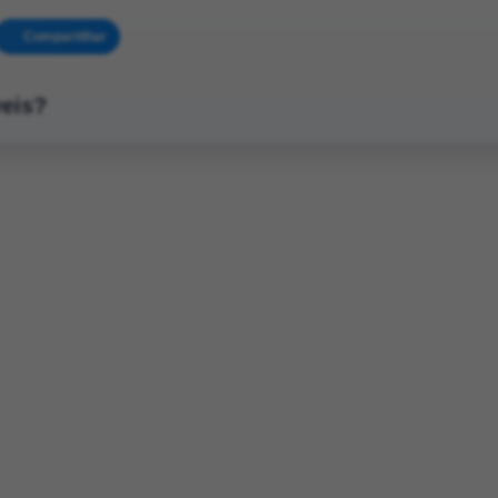
Compartilhar
veis?