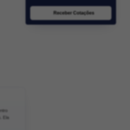
Receber Cotações
ntro
. Ela