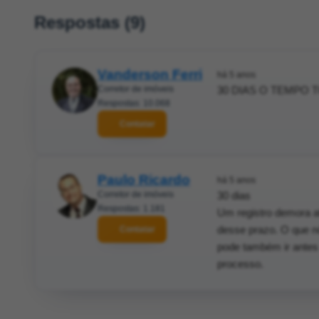
Respostas (9)
Vanderson Ferri
há 5 anos
Corretor de imóveis
30 DIAS O TEMPO T
Respostas: 10.068
Contatar
Paulo Ricardo
há 5 anos
Corretor de imóveis
30 dias
Respostas: 1.181
Um registro demora at
desse prazo. O que n
Contatar
pode também ir antes a
processo.