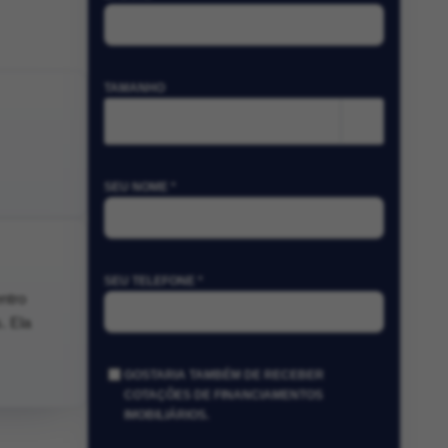
TAMANHO
m²
SEU NOME *
SEU TELEFONE *
ntro
. Ela
GOSTARIA TAMBÉM DE RECEBER
COTAÇÕES DE FINANCIAMENTOS
IMOBILIÁRIOS.