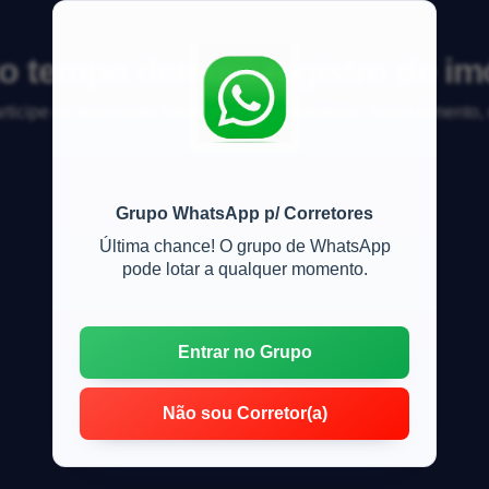
o tempo demora registro de im
articipe da discussão sobre mercado imobiliário, financiamento
Grupo WhatsApp p/ Corretores
Última chance! O grupo de WhatsApp
pode lotar a qualquer momento.
Entrar no Grupo
Não sou Corretor(a)