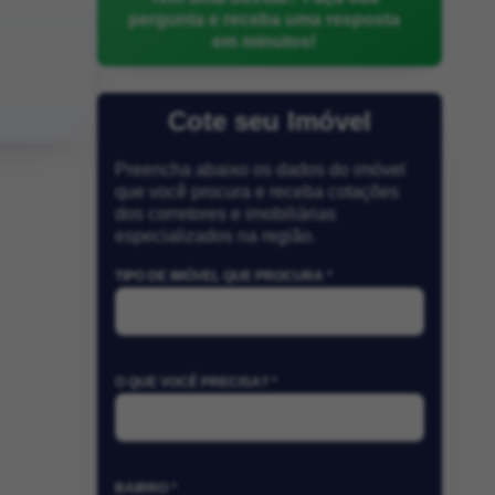
pergunta e receba uma resposta
em minutos!
Cote seu Imóvel
Preencha abaixo os dados do imóvel
que você procura e receba cotações
dos corretores e imobiliárias
especializados na região.
TIPO DE IMÓVEL QUE PROCURA *
O QUE VOCÊ PRECISA? *
BAIRRO *