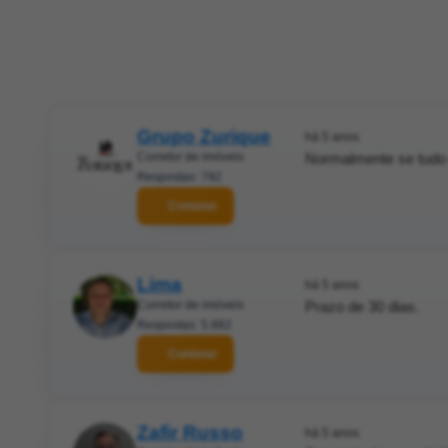
Grupo Zurique
há 5 anos
Corretor de imóveis
Normalmente se tudo 
Respostas: 792
Contatar
Lima
há 5 anos
Corretor de imóveis
Prazo de 30 dias.
Respostas: 5.882
Contatar
Zafir Russo
há 5 anos