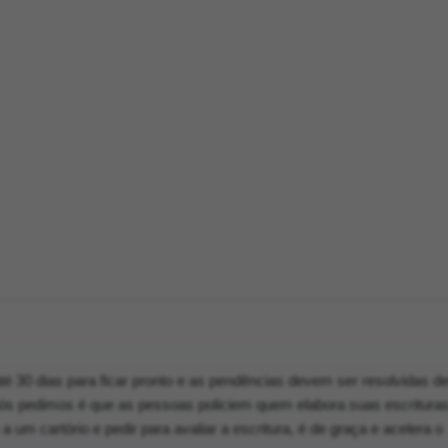
é 30 dias para ficar pronto e as pendências devem ser resolvidas de
ós pedimos é que as pessoas policiem quem elabora suas escrituras
 um cartório e pedir para avaliar a escritura, é de graça e acelera o