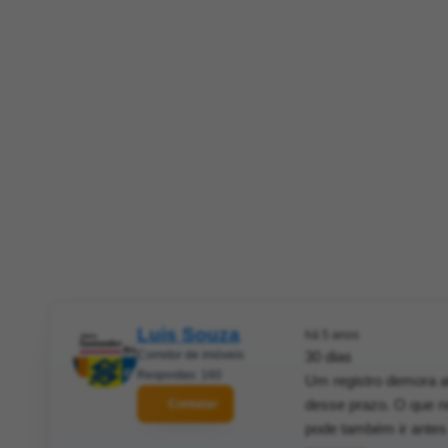
Luis Souza
há 5 anos
Corretor de imóveis
30 dias
Respostas: 160
Um registro demora at
desse prazo. O que n
Contatar
pode também ir antes a