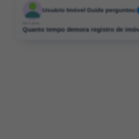
Usuário Imóvel Guide perguntou:
há 5 anos
Quanto tempo demora registro de imó