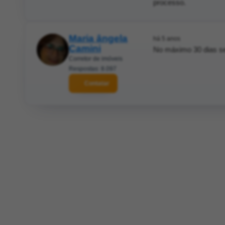
processo.
Maria ângela
há 5 anos
Camini
No máximo 30 dias se
Corretor de imóveis
Respostas: 8.097
Contatar