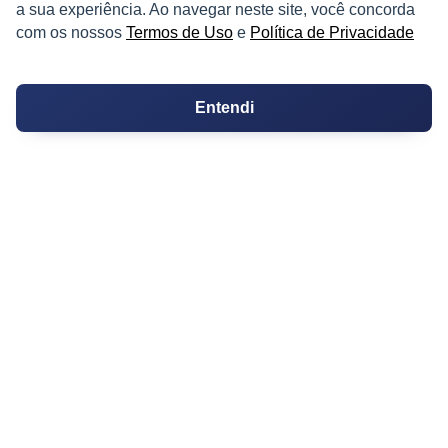
PARTICIPE
a sua experiência. Ao navegar neste site, você concorda
com os nossos
Termos de Uso
e
Política de Privacidade
Condomínios
Fórum
Entendi
Guia de Profissionais
Ferramentas
Melhores Bairros para Morar
Valor do Metro Quadrado
Os 10 Mais Baratos
Orçamentos
Decoração