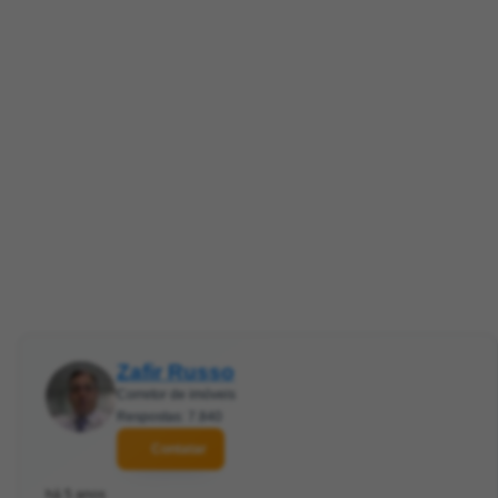
Zafir Russo
Corretor de imóveis
Respostas: 7.840
Contatar
há 5 anos