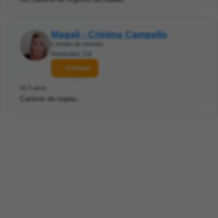
Magali - Cristina Campello
Corretor de imóveis
Respostas: 118
Contatar
há 5 anos
Cartorio da regiao.