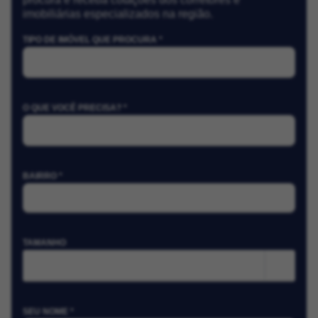
imobiliárias especializados na região.
TIPO DE IMÓVEL QUE PROCURA *
O QUE VOCÊ PRECISA? *
BAIRRO *
TAMANHO
m²
SEU NOME *