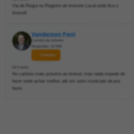
Via de Regra no Registro de Imóveis Local onde fica o
Imóvel!
Vanderson Ferri
Corretor de imóveis
Respostas: 10.068
Contatar
há 5 anos
No cartório mais próximo ao imóvel, mas nada impede de
fazer onde achar melhor, até em outro município da pra
fazer.