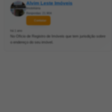
Alvim Leste Imóveis
Imobiliária
Respostas: 21.904
Contatar
há 1 ano
No Ofício de Registro de Imóveis que tem jurisdição sobre
o endereço do seu imóvel.