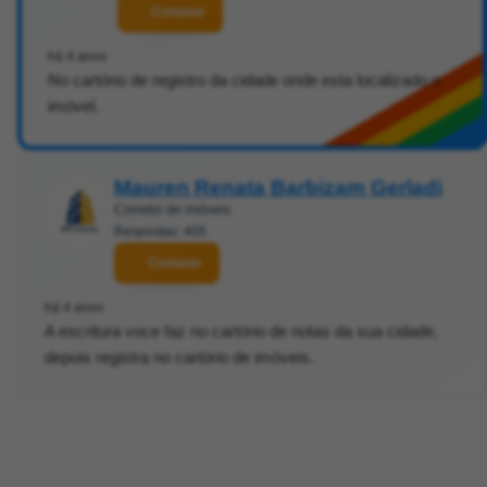
Contatar
há 4 anos
No cartório de registro da cidade onde esta localizado o
imóvel.
Mauren Renata Barbizam Gerladi
Corretor de imóveis
Respostas: 405
Contatar
há 4 anos
A escritura voce faz no cartório de notas da sua cidade,
depois registra no cartório de imóveis.