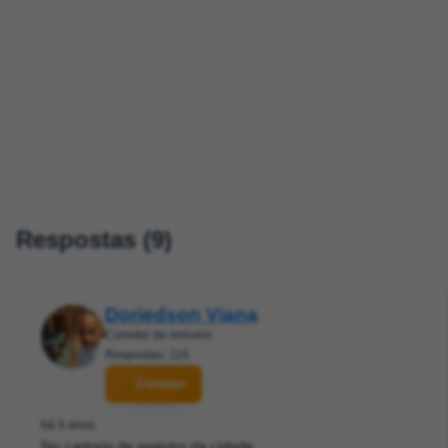
Respostas (9)
Doriedson Viana
Corretor de imóveis
Respostas: 116
Contatar
há 5 anos
No cartorio de registro da cidade.