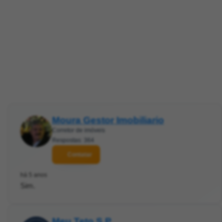
Moura Gestor Imobiliario
Corretor de imóveis
Respostas: 364
Contatar
há 5 anos
Sim.
Meu Teto S P