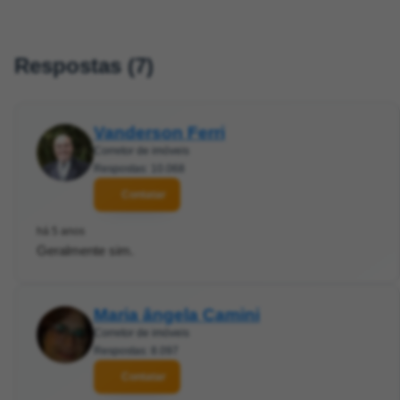
Respostas (7)
Vanderson Ferri
Corretor de imóveis
Respostas: 10.068
Contatar
há 5 anos
Geralmente sim.
Maria ângela Camini
Corretor de imóveis
Respostas: 8.097
Contatar