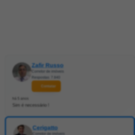
Zafir Russo
Corretor de imóveis
Respostas: 7.840
Contatar
há 5 anos
Sim é necessário !
Cerigatto
Corretor de imóveis