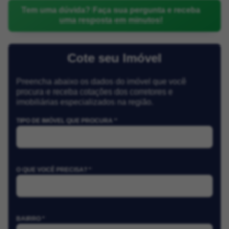
Tem uma dúvida? Faça sua pergunta e receba
uma resposta em minutos!
Cote seu Imóvel
Preencha abaixo os dados do imóvel que você
procura e receba cotações dos corretores e
imobiliárias especializados na região.
TIPO DE IMÓVEL QUE PROCURA *
O QUE VOCÊ PRECISA? *
BAIRRO *