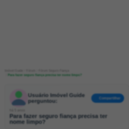
Imóvel Guide
Fórum
Fórum Seguro Fiança
Para fazer seguro fiança precisa ter nome limpo?
Usuário Imóvel Guide
Compartilhar
perguntou:
há 5 anos
Para fazer seguro fiança precisa ter
nome limpo?