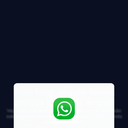
Para fazer seguro fiança
precisa ter nome limpo?
Veja respostas de especialistas e participe da discussão
sobre mercado imobiliário, financiamento, compra, venda
e locação de imóveis