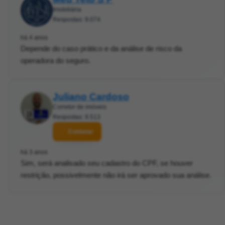
Imobiliária
Respostas: 9.074
há 4 anos
Depende do caso prático e da análise de risco da
operadora do seguro.
Juliano Cardoso
Corretor de imóveis
Respostas: 9.513
Contatar
há 3 anos
Sim, será analisado seu cadastro do CPF, se houver
restrição, possivelmente não irá ser aprovado sua análise.