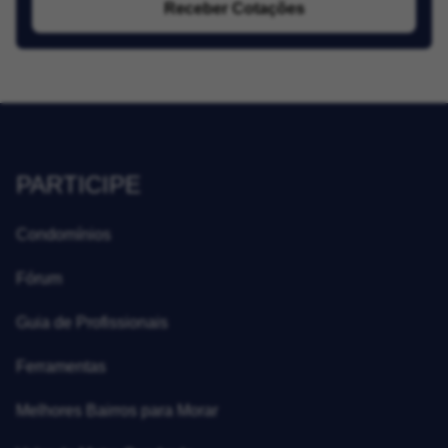
Receber Cotações
PARTICIPE
Condomínios
Fórum
Guia de Profissionais
Ferramentas
Melhores Bairros para Morar