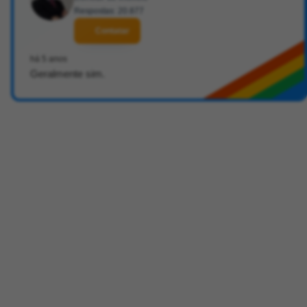
Respostas: 20.877
Contatar
há 5 anos
Geralmente sim.