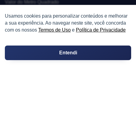
Valor do Metro Quadrado
Os 10 Mais Baratos
Usamos cookies para personalizar conteúdos e melhorar
a sua experiência. Ao navegar neste site, você concorda
Orçamentos
com os nossos
Termos de Uso
e
Política de Privacidade
Decoração
Entendi
Certidões
Certidão
Cartório de Casamento
Cartório de Registro de Imóveis
Tabelionato de Notas
Logradouro
Escolas