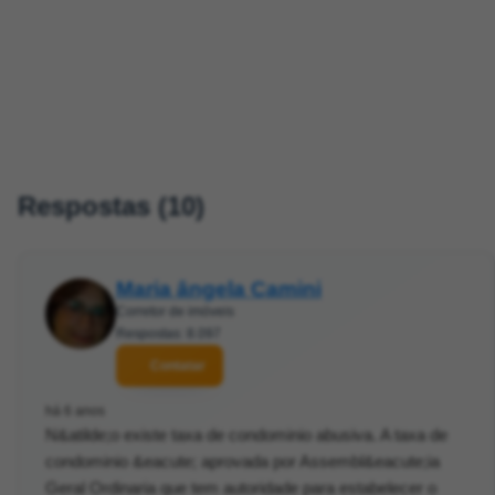
Respostas (10)
Maria ângela Camini
Corretor de imóveis
Respostas: 8.097
Contatar
há 6 anos
N&atilde;o existe taxa de condominio abusiva. A taxa de
condominio &eacute; aprovada por Assembl&eacute;ia
Geral Ordinaria que tem autoridade para estabelecer o