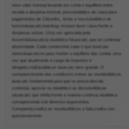
novo valor mensal levando em conta o equilibrio entre
receita e despesa mensal, previs&atilde;o de caixa para
pagamentos de 13&ordm;, ferias e rescis&atilde;o de
funcion&aacute;rio&nbsp; incluive fazer caixa frente a
despesas extras. Uma vez aprovada pela
Assembl&eacute;ia n&atilde;o h&aacute; que se contestar
abusividade. Cada condominio sabe o que &eacute;
neess&aacute;rio para manter o equilibrio das contas uma
vez que atualmente a carga de impostos e
obriga&ccedil;&otilde;es &eacute; bem grande. O
comparecimento dos cond&ocirc;minos as reuni&otilde;es
&eacute; fundamental para que se possa discutir,
contestar, aprovar ou n&atilde;o as decis&otilde;es
s&oacute; que infelizmente a maioria continua n&atilde;o
comaprecendo sob diveroso argumentos.
Compare&ccedil;a as reuni&otilde;es e fa&ccedil;a seu
questionamento.