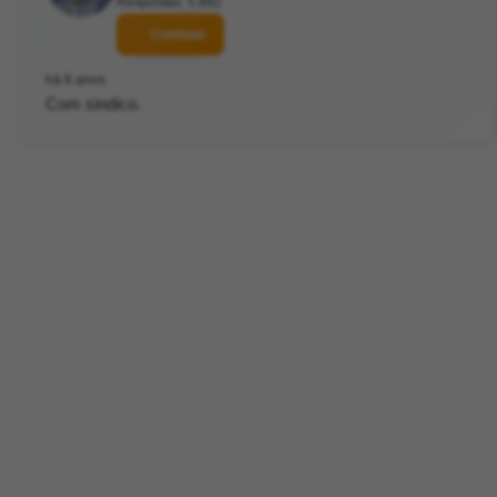
Respostas: 5.882
Contatar
há 6 anos
Com sindico.