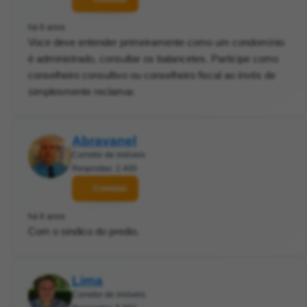
há 6 anos
Voce deve entender primeiramente como um condomínio
é administrado, consultar os balancetes. Participe como
conselheiro consultivo ou conselheiro fiscal ao invés de
simplesmente reclamar.
Abravanel
Corretor de imóveis
Respostas: 2.400
Contatar
há 6 anos
Com o sindico do predio.
Lima
Corretor de imóveis