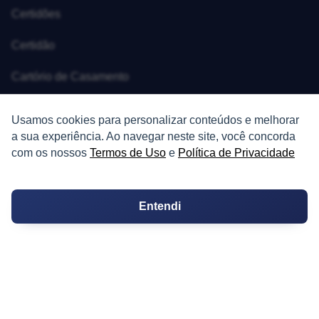
Certidões
Certidão
Cartório de Casamento
Cartório de Registro de Imóveis
Usamos cookies para personalizar conteúdos e melhorar
a sua experiência. Ao navegar neste site, você concorda
Tabelionato de Notas
com os nossos
Termos de Uso
e
Política de Privacidade
Logradouro
Escolas
Entendi
Conversões
Corretores de Imóveis
Contratos