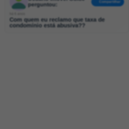
Compartilhar
perguntou:
há 6 anos
Com quem eu reclamo que taxa de
condomínio está abusiva??