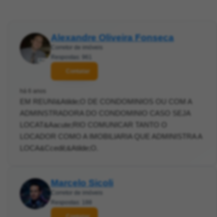
Alexandre Oliveira Fonseca
Corretor de imóveis
Respostas: 961
Contatar
há 6 anos
EM REUNI&Atilde;O DE CONDOMINIOS OU COM A
ADMINSTRADORA DO CONDOMINIO CASO SEJA
LOCAT&Aacute;RIO COMUNICAR TANTO O
LOCADOR COMO A IMOBILIARIA QUE ADMINISTRA A
LOCA&Ccedil;&Atilde;O.
Marcelo Sicoli
Corretor de imóveis
Respostas: 188
Contatar