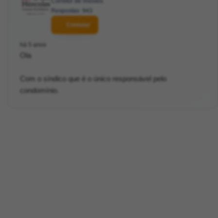
Corretor de imóveis
Respostas: 943
Contatar
há 5 anos
Ola
Com o síndico que é o único responsável pelo
condomínio.