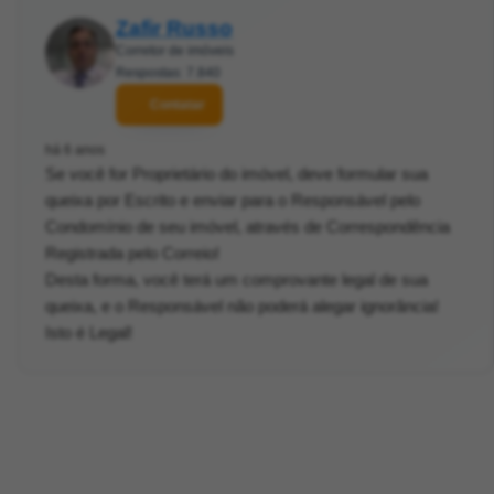
Zafir Russo
Corretor de imóveis
Respostas: 7.840
Contatar
há 6 anos
Se você for Proprietário do imóvel, deve formular sua
queixa por Escrito e enviar para o Responsável pelo
Condomínio de seu imóvel, através de Correspondência
Registrada pelo Correio!
Desta forma, você terá um comprovante legal de sua
queixa, e o Responsável não poderá alegar ignorância!
Isto é Legal!