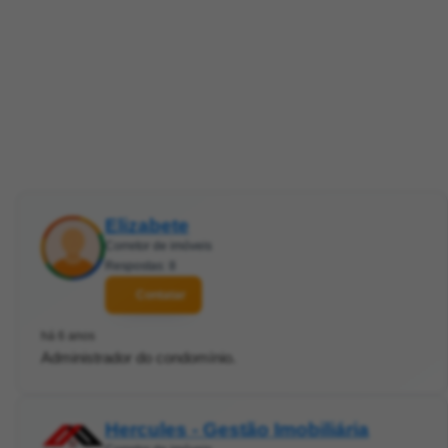
Elizabete
Corretor de imóveis
Respostas: 8
Contatar
há 6 anos
Administrador do condomínio.
Hercules - Gestão Imobiliária