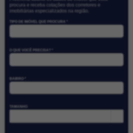
procura e receba cotações dos corretores e
imobiliárias especializados na região.
TIPO DE IMÓVEL QUE PROCURA *
O QUE VOCÊ PRECISA? *
BAIRRO *
TAMANHO
m²