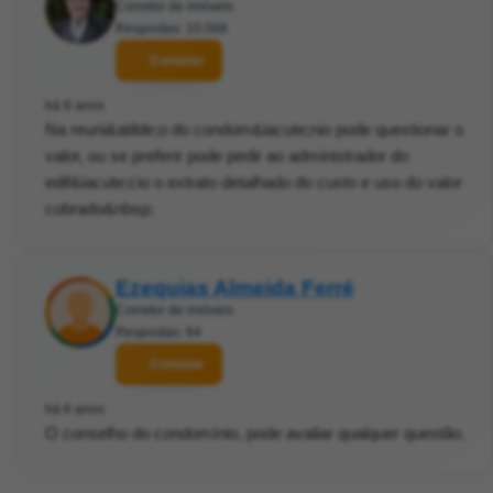
Corretor de imóveis
Respostas: 10.068
Contatar
há 6 anos
Na reuni&atilde;o do condom&iacute;nio pode questionar o
valor, ou se preferir pode pedir ao administrador do
edif&iacute;cio o extrato detalhado do custo e uso do valor
cobrado&nbsp;
Ezequias Almeida Ferré
Corretor de imóveis
Respostas: 64
Contatar
há 6 anos
O conselho do condomínio, pode avaliar qualquer questão.