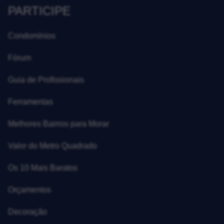
PARTICIPE
Condomínios
Fórum
Guia de Profissionais
Ferramentas
Melhores Bairros para Morar
Valor do Metro Quadrado
Os 10 Mais Baratos
Orçamentos
Decoração