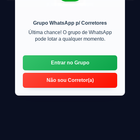
e locação de imóveis
Grupo WhatsApp p/ Corretores
Última chance! O grupo de WhatsApp
pode lotar a qualquer momento.
Entrar no Grupo
Não sou Corretor(a)