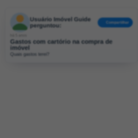
Usuário Imóvel Guide
Compartilhar
perguntou:
há 5 anos
Gastos com cartório na compra de
imóvel
Quais gastos terei?