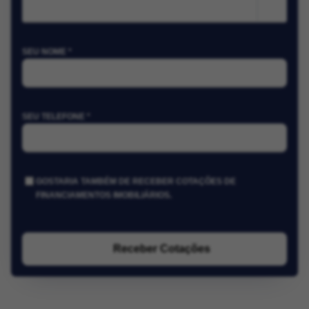
m²
SEU NOME *
SEU TELEFONE *
GOSTARIA TAMBÉM DE RECEBER COTAÇÕES DE
FINANCIAMENTOS IMOBILIÁRIOS.
Receber Cotações