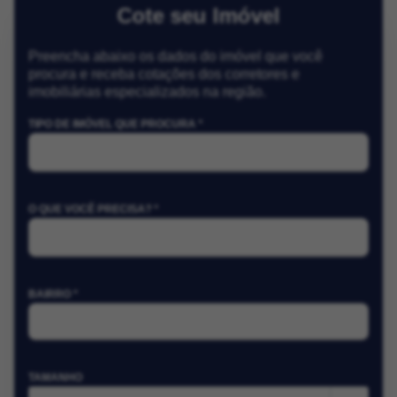
Cote seu Imóvel
Preencha abaixo os dados do imóvel que você
procura e receba cotações dos corretores e
imobiliárias especializados na região.
TIPO DE IMÓVEL QUE PROCURA *
O QUE VOCÊ PRECISA? *
BAIRRO *
TAMANHO