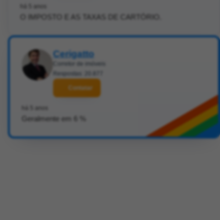
há 5 anos
O IMPOSTO E AS TAXAS DE CARTÓRIO.
Cerigatto
Corretor de imóveis
Respostas: 20.877
Contatar
há 5 anos
Geralmente em 6 %