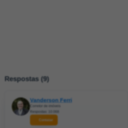
Respostas (9)
Vanderson Ferri
Corretor de imóveis
Respostas: 10.068
Contatar