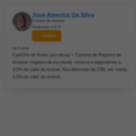
Jose Americo Da Silva
Corretor de imóveis
Respostas: 6.678
Contatar
há 3 anos
CartÓrio de Notas (escritura) + Cartório de Registro de
Imóveis (registro da escritura), reserve o equivalente a
3,5% do valor do imóvel. Recolhimento do ITBI, em média
2,5% do valor do imóvel.