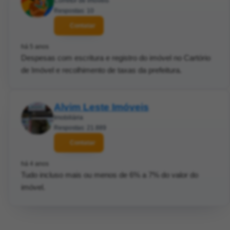
Corretor de imóveis
Respostas: 10
Contatar
há 5 anos
Despesas com escritura e registro do imóvel no Cartório
de Imóvel e recolhimento de taxas da prefeitura.
Alvim Leste Imóveis
Imobiliária
Respostas: 21.889
Contatar
há 4 anos
Tudo incluso mais ou menos de 6% a 7% do valor do
imóvel.