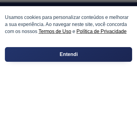
Usamos cookies para personalizar conteúdos e melhorar
a sua experiência. Ao navegar neste site, você concorda
PARTICIPE
com os nossos
Termos de Uso
e
Política de Privacidade
Condomínios
Entendi
Fórum
Guia de Profissionais
Ferramentas
Melhores Bairros para Morar
Valor do Metro Quadrado
Os 10 Mais Baratos
Orçamentos