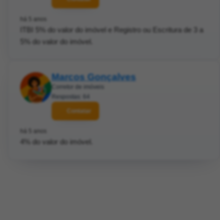
há 5 anos
ITBI 5% do valor do imóvel e Registro ou Escritura de 3 a
5% do valor do imóvel.
Marcos Gonçalves
Corretor de imóveis
Respostas: 64
Contatar
há 5 anos
4% do valor do imóvel.