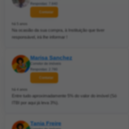
Respostas: 7.840
Contatar
há 5 anos
Na ocasião da sua compra, à Instituição que tiver
responsável, irá lhe informar !
Marisa Sanchez
Corretor de imóveis
Respostas: 2.780
Contatar
há 4 anos
Entre tudo aproximadamente 5% do valor do imóvel (Só
ITBI por aqui já leva 3%).
Tania Freire