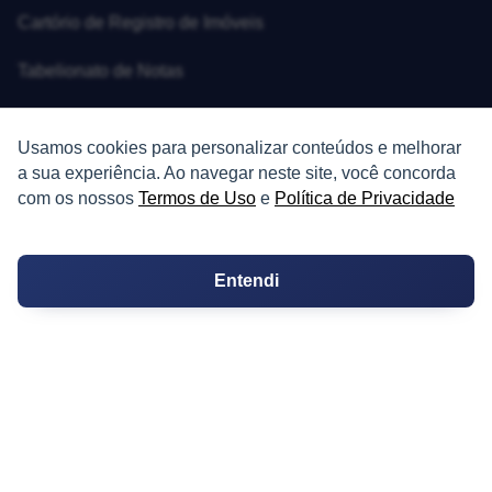
Cartório de Registro de Imóveis
Tabelionato de Notas
Logradouro
Usamos cookies para personalizar conteúdos e melhorar
Escolas
a sua experiência. Ao navegar neste site, você concorda
com os nossos
Termos de Uso
e
Política de Privacidade
Conversões
Corretores de Imóveis
Entendi
Contratos
Guia de CRM
Construtoras
Corretores da Construtora