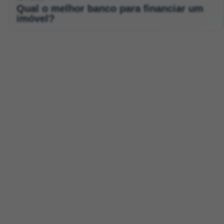
Qual o melhor banco para financiar um
imóvel?