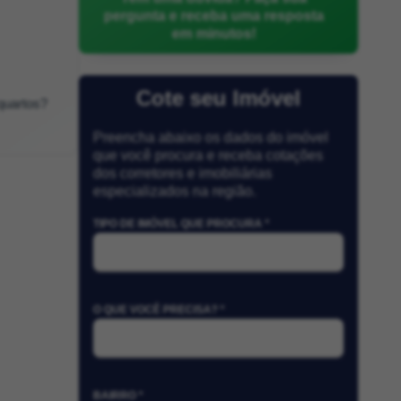
pergunta e receba uma resposta
em minutos!
Cote seu Imóvel
quartos?
Preencha abaixo os dados do imóvel
que você procura e receba cotações
dos corretores e imobiliárias
especializados na região.
TIPO DE IMÓVEL QUE PROCURA *
O QUE VOCÊ PRECISA? *
BAIRRO *