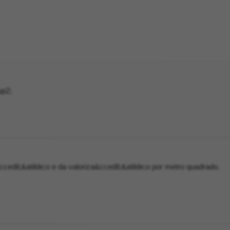
p2;
cedil;&atilde;o e da valoriza&ccedil;&atilde;o por metro quadrado.