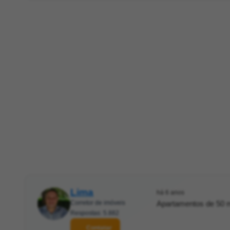
Lima
há 6 anos
Corretor de imóveis
Apartamentos de 50 m
Respostas: 5.882
Contatar