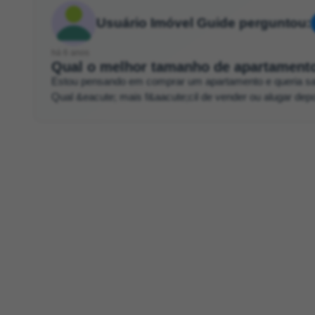
Usuário Imóvel Guide perguntou:
há 6 anos
Qual o melhor tamanho de apartamento
Estou pensando em comprar um apartamento e queria sabe
Qual &eacute; mais f&aacute;cil de vender ou alugar dep