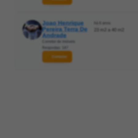
Joao Henrique
há 6 anos
Pereira Terra De
23 m2 a 40 m2
Andrade
Corretor de imóveis
Respostas: 187
Contatar