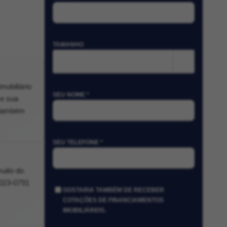
TAMANHO
m²
obiliário
SEU NOME *
 e sua
e também
SEU TELEFONE *
muito do
7023-0791
GOSTARIA TAMBÉM DE RECEBER
COTAÇÕES DE FINANCIAMENTOS
IMOBILIÁRIOS.