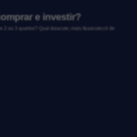
omprar e investir?
 2 ou 3 quartos? Qual &eacute; mais f&aacute;cil de