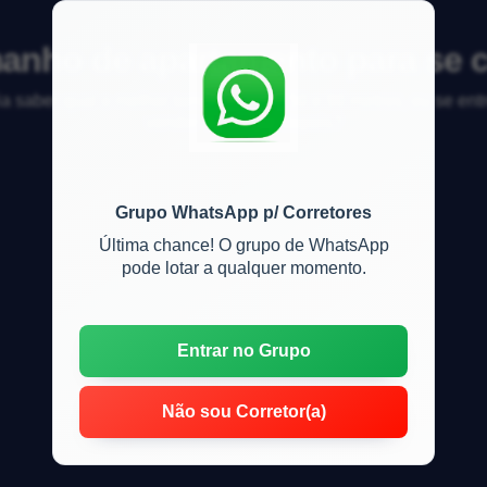
anho de apartamento para se c
saber qual o melhor tamanho entre 50 e 90 metros, ou se entre
vender ou alugar depois?
Grupo WhatsApp p/ Corretores
Última chance! O grupo de WhatsApp
pode lotar a qualquer momento.
Entrar no Grupo
Não sou Corretor(a)