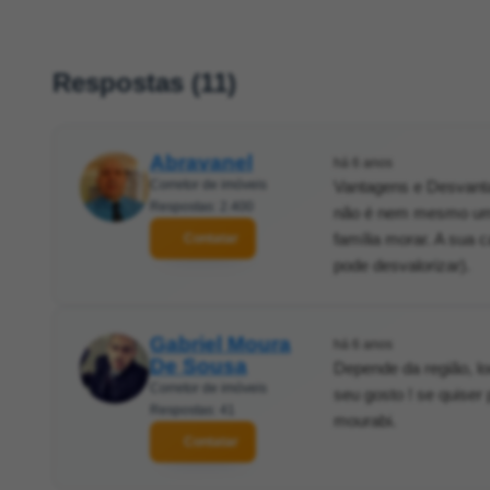
Respostas (11)
Abravanel
há 6 anos
Corretor de imóveis
Vantagens e Desvanta
Respostas: 2.400
não é nem mesmo uma 
família morar. A sua 
Contatar
pode desvalorizar).
Gabriel Moura
há 6 anos
De Sousa
Depende da região, lo
Corretor de imóveis
seu gosto ! se quiser
Respostas: 41
mourabi.
Contatar