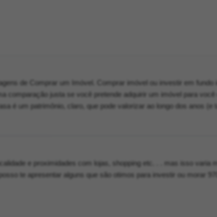
gens de Comprar um Imóvel. Comprar imóvel ou investir em fundo im
comparação justa se você pretende adquirir um imóvel para você
casa é um patrimônio, claro, que pode valorizar ao longo dos anos (
calidade e proximidades com lojas, shopping etc. . . mas isso varia 
 posso te apresentar alguns que são otimos para investir ou morar 9