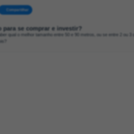
Compartilhar
 para se comprar e investir?
r qual o melhor tamanho entre 50 e 90 metros, ou se entre 2 ou 3 
ois?