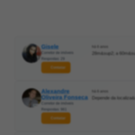
Gisele
há 6 anos
Corretor de imóveis
28m&sup2; a 60m&su
Respostas: 29
Contatar
Alexandre
há 6 anos
Oliveira Fonseca
Depende da localiza&c
Corretor de imóveis
Respostas: 961
Contatar