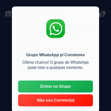
ITBI e escritura quem paga?
Comprador ou vendedor?
Grupo WhatsApp p/ Corretores
Última chance! O grupo de WhatsApp
pode lotar a qualquer momento.
Entrar no Grupo
Não sou Corretor(a)